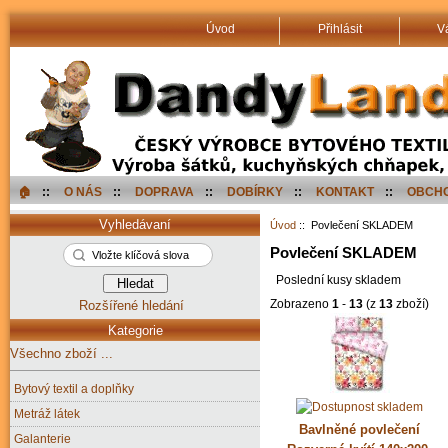
Úvod
Přihlásit
V
🏠︎
::
O NÁS
::
DOPRAVA
::
DOBÍRKY
::
KONTAKT
::
OBCHO
Vyhledávaní
Úvod
:: Povlečení SKLADEM
Povlečení SKLADEM
Poslední kusy skladem
Zobrazeno
1
-
13
(z
13
zboží)
Rozšířené hledání
Kategorie
Všechno zboží ...
Bytový textil a doplňky
Metráž látek
Bavlněné povlečení
Galanterie