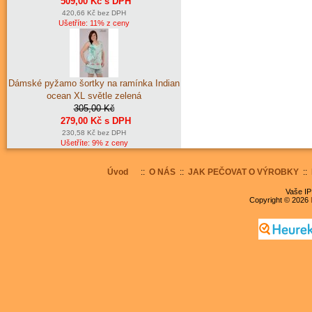
509,00 Kč s DPH
420,66 Kč bez DPH
Ušetříte: 11% z ceny
Dámské pyžamo šortky na ramínka Indian
ocean XL světle zelená
305,00 Kč
279,00 Kč s DPH
230,58 Kč bez DPH
Ušetříte: 9% z ceny
Úvod
::
O NÁS
::
JAK PEČOVAT O VÝROBKY
::
Vaše IP
Copyright © 2026