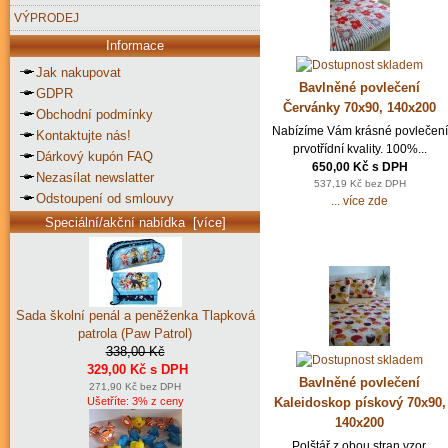
VÝPRODEJ
Informace
Jak nakupovat
Bavlněné povlečení
GDPR
Červánky 70x90, 140x200
Obchodní podmínky
Nabízíme Vám krásné povlečení
Kontaktujte nás!
prvotřídní kvality. 100%...
Dárkový kupón FAQ
650,00 Kč s DPH
Nezasílat newslatter
537,19 Kč bez DPH
Odstoupení od smlouvy
... více zde
Speciální/akční nabídka [více]
Sada školní penál a peněženka Tlapková
patrola (Paw Patrol)
338,00 Kč
329,00 Kč s DPH
Bavlněné povlečení
271,90 Kč bez DPH
Kaleidoskop pískový 70x90,
Ušetříte: 3% z ceny
140x200
Polštář z obou stran vzor,