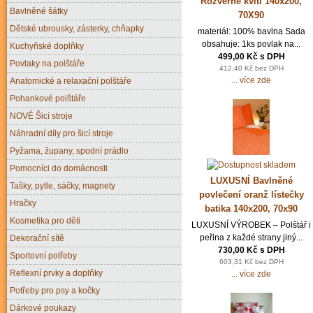
Rozverné kvítí 140x200,
Bavlněné šátky
70X90
Dětské ubrousky, zásterky, chňapky
materiál: 100% bavlna Sada
obsahuje: 1ks povlak na...
Kuchyňské doplňky
499,00 Kč s DPH
Povlaky na polštáře
412,40 Kč bez DPH
... více zde
Anatomické a relaxační polštáře
Pohankové polštáře
NOVÉ Šicí stroje
Náhradní díly pro šicí stroje
Pyžama, župany, spodní prádlo
Pomocníci do domácnosti
LUXUSNÍ Bavlněné
Tašky, pytle, sáčky, magnety
povlečení oranž lístečky
Hračky
batika 140x200, 70x90
Kosmetika pro děti
LUXUSNÍ VÝROBEK – Polštář i
peřina z každé strany jiný...
Dekorační sítě
730,00 Kč s DPH
Sportovní potřeby
603,31 Kč bez DPH
Reflexní prvky a doplňky
... více zde
Potřeby pro psy a kočky
Dárkové poukazy