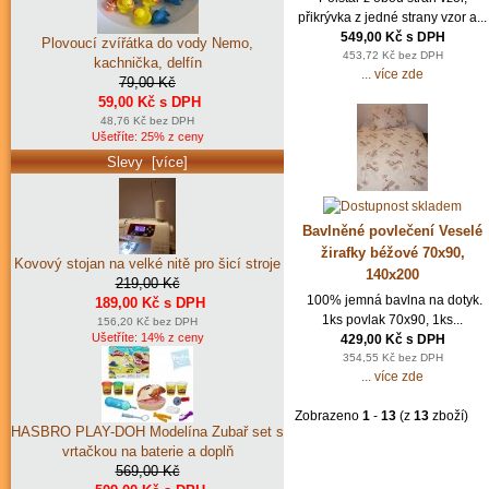
přikrývka z jedné strany vzor a...
549,00 Kč s DPH
Plovoucí zvířátka do vody Nemo,
453,72 Kč bez DPH
kachnička, delfín
... více zde
79,00 Kč
59,00 Kč s DPH
48,76 Kč bez DPH
Ušetříte: 25% z ceny
Slevy [více]
Bavlněné povlečení Veselé
žirafky béžové 70x90,
Kovový stojan na velké nitě pro šicí stroje
140x200
219,00 Kč
100% jemná bavlna na dotyk.
189,00 Kč s DPH
1ks povlak 70x90, 1ks...
156,20 Kč bez DPH
Ušetříte: 14% z ceny
429,00 Kč s DPH
354,55 Kč bez DPH
... více zde
Zobrazeno
1
-
13
(z
13
zboží)
HASBRO PLAY-DOH Modelína Zubař set s
vrtačkou na baterie a doplň
569,00 Kč