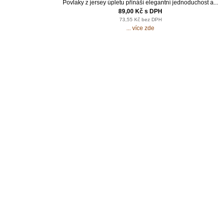
Povlaky z jersey úpletu přináší elegantní jednoduchost a...
89,00 Kč s DPH
73,55 Kč bez DPH
... více zde