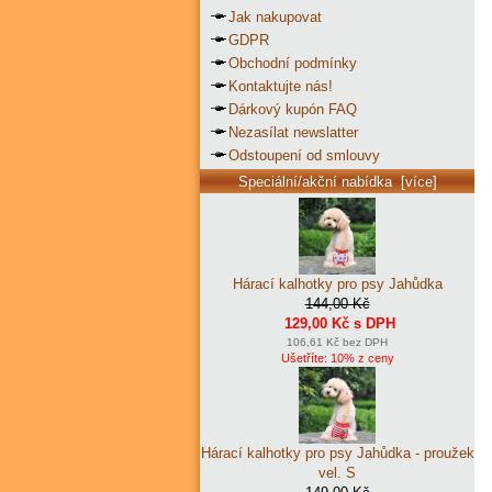
Jak nakupovat
GDPR
Obchodní podmínky
Kontaktujte nás!
Dárkový kupón FAQ
Nezasílat newslatter
Odstoupení od smlouvy
Speciální/akční nabídka [více]
Hárací kalhotky pro psy Jahůdka
144,00 Kč
129,00 Kč s DPH
106,61 Kč bez DPH
Ušetříte: 10% z ceny
Hárací kalhotky pro psy Jahůdka - proužek
vel. S