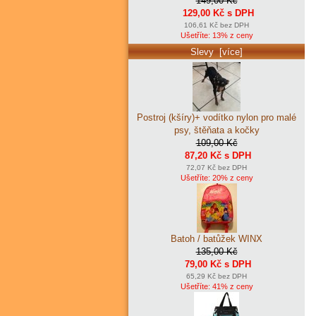
149,00 Kč
129,00 Kč s DPH
106,61 Kč bez DPH
Ušetříte: 13% z ceny
Slevy [více]
Postroj (kšíry)+ vodítko nylon pro malé
psy, štěňata a kočky
109,00 Kč
87,20 Kč s DPH
72,07 Kč bez DPH
Ušetříte: 20% z ceny
Batoh / batůžek WINX
135,00 Kč
79,00 Kč s DPH
65,29 Kč bez DPH
Ušetříte: 41% z ceny