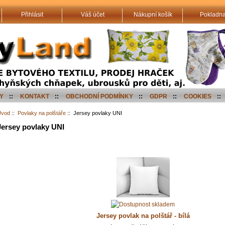
Přihlásit
Váš účet
Nákupní košík
Pokladn
Y
::
KONTAKT
::
OBCHODNÍ PODMÍNKY
::
GDPR
::
COOKIES
::
Úvod
::
Povlaky na polštáře
:: Jersey povlaky UNI
Jersey povlaky UNI
Jersey povlak na polštář - bílá