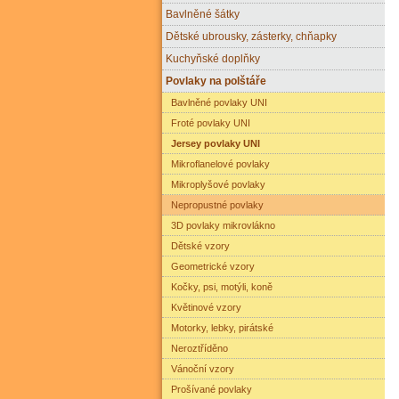
Bavlněné šátky
Dětské ubrousky, zásterky, chňapky
Kuchyňské doplňky
Povlaky na polštáře
Bavlněné povlaky UNI
Froté povlaky UNI
Jersey povlaky UNI
Mikroflanelové povlaky
Mikroplyšové povlaky
Nepropustné povlaky
3D povlaky mikrovlákno
Dětské vzory
Geometrické vzory
Kočky, psi, motýli, koně
Květinové vzory
Motorky, lebky, pirátské
Neroztříděno
Vánoční vzory
Prošívané povlaky