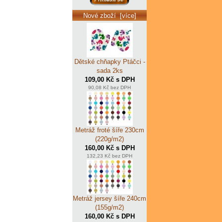
Nové zboží [více]
Dětské chňapky Ptáčci -
sada 2ks
109,00 Kč s DPH
90,08 Kč bez DPH
Metráž froté šíře 230cm
(220g/m2)
160,00 Kč s DPH
132,23 Kč bez DPH
Metráž jersey šíře 240cm
(155g/m2)
160,00 Kč s DPH