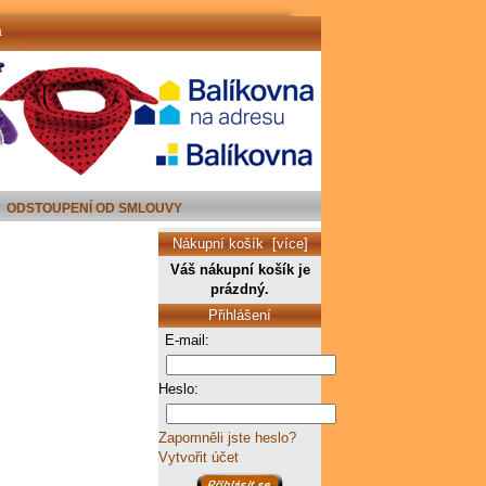
a
ODSTOUPENÍ OD SMLOUVY
Nákupní košík [více]
Váš nákupní košík je
prázdný.
Přihlášení
E-mail:
Heslo:
Zapomněli jste heslo?
Vytvořit účet