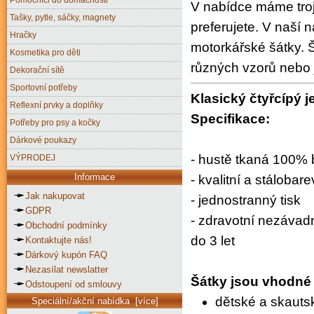
V nabídce máme trojc
Tašky, pytle, sáčky, magnety
preferujete. V naší 
Hračky
motorkářské šátky.
Kosmetika pro děti
různých vzorů nebo
Dekorační sítě
Sportovní potřeby
Klasický čtyřcípý j
Reflexní prvky a doplňky
Specifikace:
Potřeby pro psy a kočky
Dárkové poukazy
- hustě tkaná 100% b
VÝPRODEJ
Informace
- kvalitní a stálobar
Jak nakupovat
- jednostranný tisk
GDPR
- zdravotní nezávadn
Obchodní podmínky
do 3 let
Kontaktujte nás!
Dárkový kupón FAQ
Nezasílat newslatter
Šátky jsou vhodné 
Odstoupení od smlouvy
dětské a skauts
Speciální/akční nabídka [více]