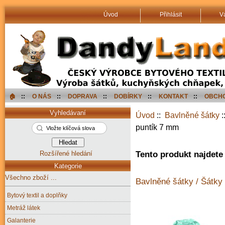
Úvod
Přihlásit
V
🏠︎
::
O NÁS
::
DOPRAVA
::
DOBÍRKY
::
KONTAKT
::
OBCHO
Vyhledávaní
Úvod
::
Bavlněné šátky
:
puntík 7 mm
Rozšířené hledání
Tento produkt najdete 
Kategorie
Všechno zboží ...
Bavlněné šátky / Šátky 
Bytový textil a doplňky
Metráž látek
Galanterie