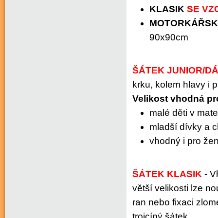
KLASIK
SE VZ
MOTORKÁŘSK
90x90cm
ŠÁTEK JUNIOR
/D
krku, kolem hlavy i 
Velikost vhodná pr
malé děti v mat
mladší dívky a c
vhodný i pro žen
ŠÁTEK KLASIK
-
V
větší velikosti lze n
ran nebo fixaci zlo
trojcípý šátek.