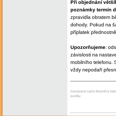
Při objednání větš
poznámky termín d
zpravidla obratem b
dohody. Pokud na šá
příplatek přednostn
Upozorňujeme
:
ods
závislosti na nasta
mobilního telefonu. 
vždy nepodaří přesn
Dandyland nabízí Bavlněný šátek 
puntíky.