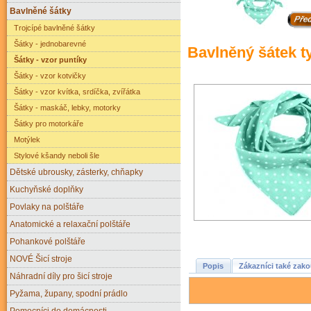
Bavlněné šátky
Trojcípé bavlněné šátky
Šátky - jednobarevné
Bavlněný šátek t
Šátky - vzor puntíky
Šátky - vzor kotvičky
Šátky - vzor kvítka, srdíčka, zvířátka
Šátky - maskáč, lebky, motorky
Šátky pro motorkáře
Motýlek
Stylové kšandy neboli šle
Dětské ubrousky, zásterky, chňapky
Kuchyňské doplňky
Povlaky na polštáře
Anatomické a relaxační polštáře
Pohankové polštáře
NOVÉ Šicí stroje
Popis
Zákazníci také zako
Náhradní díly pro šicí stroje
Pyžama, župany, spodní prádlo
Pomocníci do domácnosti