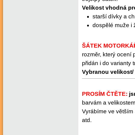
Velikost vhodná
pr
starší dívky a c
dospělé muže i 
ŠÁTEK MOTORKÁ
rozměr, který ocení 
přidán i do varianty t
Vybranou velikost/ 
PROSÍM ČTĚTE:
js
barvám a velikostem
Vyrábíme ve větším a
atd.