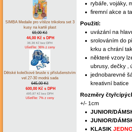
rybáře, vojáky,
m
firemní akce a t
SIMBA Medaile pro vítěze trikolora set 3
Použití:
kusy na kartě plast
uvázání na hlav
69,00 Kč
44,00 Kč s DPH
srolováním do p
36,36 Kč bez DPH
Ušetříte: 36% z ceny
krku a chrání t
některé vzory lz
ubrusy, dečky , 
Dětské kolečkové brusle s příslušenstvím
jednobarevné šát
vel.27-30 modrá sada
kreativní batice
645,00 Kč
600,00 Kč s DPH
Rozměry čtyřcípých
495,87 Kč bez DPH
Ušetříte: 7% z ceny
+/- 1cm
JUNIOR
/DÁMS
JUNIOR
/DÁMS
KLASIK
JEDN