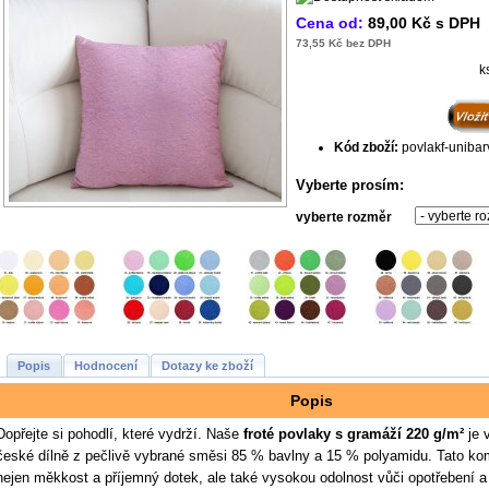
Cena od:
89,00 Kč s DPH
73,55 Kč bez DPH
k
Kód zboží:
povlakf-uniba
Vyberte prosím:
vyberte rozměr
Popis
Hodnocení
Dotazy ke zboží
Popis
Dopřejte si pohodlí, které vydrží. Naše
froté povlaky s gramáží 220 g/m²
je 
české dílně z pečlivě vybrané směsi 85 % bavlny a 15 % polyamidu. Tato ko
nejen měkkost a příjemný dotek, ale také vysokou odolnost vůči opotřebení a