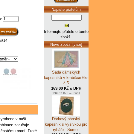
Napište přátelům
s:
Informujte přátele o tomto
zboží
rva14
Nové zboží [více]
Sada dámských
kapesníků v krabičce 6ks
č.5
169,00 Kč s DPH
139,67 Kč bez DPH
Dárkový pánský
vyrobeno v naší
kapesník s výšivkou pro
mbinace zaručuje
rybáře - Sumec
 častému praní.
Froté