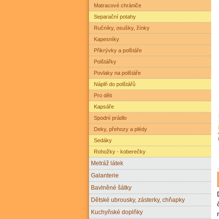
Matracové chrániče
Separační potahy
Ručníky, osušky, žínky
Kapesníky
Přikrývky a polštáře
Polštářky
Povlaky na polštáře
Náplň do polštářů
Pro děti
Kapsáře
Spodní prádlo
Deky, přehozy a plédy
Sedáky
Rohožky - koberečky
Metráž látek
Galanterie
Bavlněné šátky
Dětské ubrousky, zásterky, chňapky
Kuchyňské doplňky