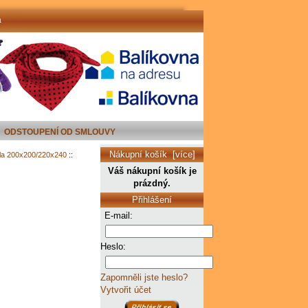
a
ODSTOUPENÍ OD SMLOUVY
Nákupní košík [více]
a 200x200/220x240
::
Váš nákupní košík je
prázdný.
Přihlášení
E-mail:
Heslo:
Zapomněli jste heslo?
Vytvořit účet