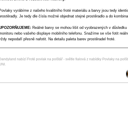
Povlaky vyrábíme z našeho kvalitního froté materiálu a barvy jsou tedy identi
prostěradly. Je tedy dle čísla možné objednat stejné prostěradlo a do kombina
UPOZORŇUJEME:
Reálné barvy se mohou lišit od vyobrazených v důsledku
monitoru nebo vašeho displaye mobilního telefonu. Snažíme se vše fotit reáln
vždy nepodaří přesně nafotit. Na detailu paleta barev prostěradel froté.
Dandyland nabízí Froté povlak na polštář - světle fialová z nabídky Povlaky na polšt
UNI.