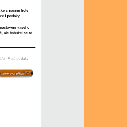
cké s našimi froté
ce i povlaky.
 nastavení vašeho
ě, ale bohužel se to
áře - Froté povlaky