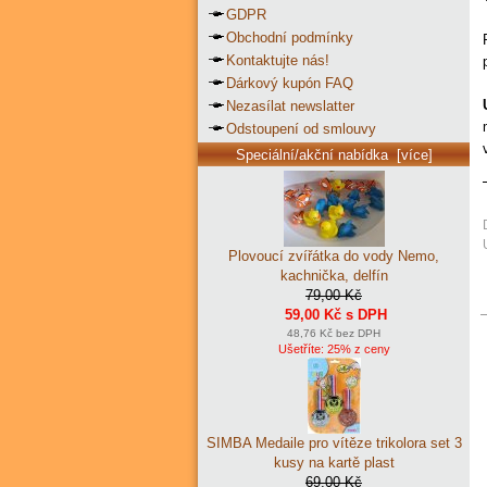
GDPR
Obchodní podmínky
Kontaktujte nás!
Dárkový kupón FAQ
Nezasílat newslatter
Odstoupení od smlouvy
Speciální/akční nabídka [více]
Plovoucí zvířátka do vody Nemo,
kachnička, delfín
79,00 Kč
59,00 Kč s DPH
48,76 Kč bez DPH
Ušetříte: 25% z ceny
SIMBA Medaile pro vítěze trikolora set 3
kusy na kartě plast
69,00 Kč