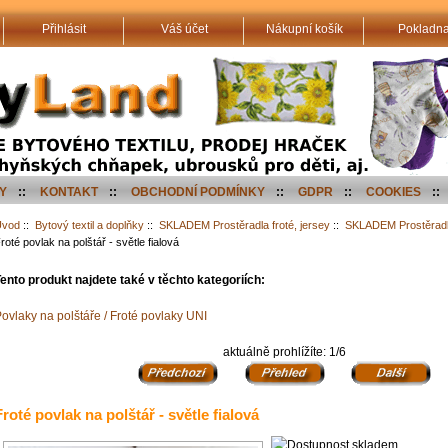
Přihlásit
Váš účet
Nákupní košík
Pokladn
Y
::
KONTAKT
::
OBCHODNÍ PODMÍNKY
::
GDPR
::
COOKIES
::
Úvod
::
Bytový textil a doplňky
::
SKLADEM Prostěradla froté, jersey
::
SKLADEM Prostěradl
roté povlak na polštář - světle fialová
ento produkt najdete také v těchto kategoriích:
ovlaky na polštáře / Froté povlaky UNI
aktuálně prohlížíte: 1/6
Froté povlak na polštář - světle fialová