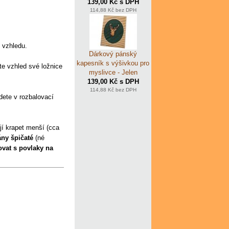
139,00 Kč s DPH
114,88 Kč bez DPH
u vzhledu.
Dárkový pánský
kapesník s výšivkou pro
te vzhled své ložnice
myslivce - Jelen
139,00 Kč s DPH
114,88 Kč bez DPH
dete v rozbalovací
jí krapet menší (cca
ny špičaté
(né
vat s povlaky na