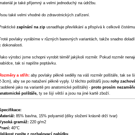
materiál je také příjemný a velmi jednoduchý na údržbu.
Jsou také velmi vhodné do zdravotnických zařízení.
Praktické
zapínání na zip
usnadňuje převlékání a přispívá k celkově čistém
Froté povlaky vyrábíme v různých barevných variantách, takže snadno doladí
k dokonalosti.
Jako výrobci jsme schopni vyrobit téměř jakýkoli rozměr. Pokud rozměr nenaj
nabídce, tak si napište poptávku.
Rozměry a střih:
aby povlaky pěkně seděly na váš rozměr polštáře, tak se ši
2-3cm), aby se po natažení pěkně vyply. U těchto polštářů jsou
rohy zachová
zaoblené jako na variantě pro anatomické polštáře)
-
proto prosím nezaměňo
anatomické polštáře,
ty se šijí větší a jsou na jiné kartě zboží.
Specifikace:
Materiál:
85% bavlna, 15% polyamid (díky složení krásně drží tvar)
Vysoká gramáž:
220 g/m2
Praní:
40°C
Velikost zvolte z rozbalovací nabídky.