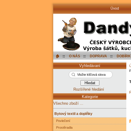
Úvod
🏠︎
::
O NÁS
::
DOPRAVA
::
DOBÍRK
Vyhledávaní
F
T
Rozšířené hledání
P
Kategorie
Všechno zboží ...
Bytový textil a doplňky
Povlečení
Prostěradla