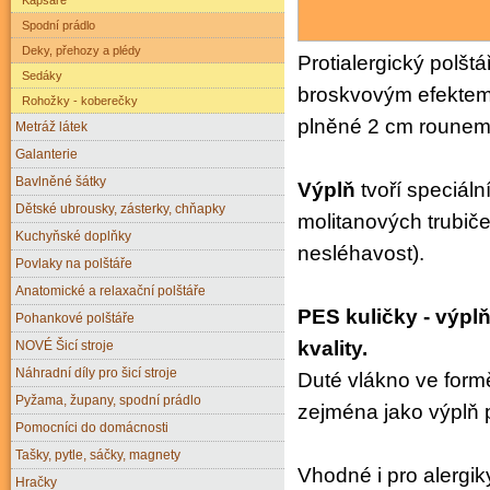
Spodní prádlo
Deky, přehozy a plédy
Protialergický polšt
Sedáky
broskvovým efektem.
Rohožky - koberečky
plněné 2 cm rounem 
Metráž látek
Galanterie
Bavlněné šátky
Výplň
tvoří speciál
Dětské ubrousky, zásterky, chňapky
molitanových trubiče
Kuchyňské doplňky
nesléhavost).
Povlaky na polštáře
Anatomické a relaxační polštáře
PES kuličky - výpl
Pohankové polštáře
kvality.
NOVÉ Šicí stroje
Náhradní díly pro šicí stroje
Duté vlákno ve form
Pyžama, župany, spodní prádlo
zejména jako výplň p
Pomocníci do domácnosti
Tašky, pytle, sáčky, magnety
Vhodné i pro alergik
Hračky