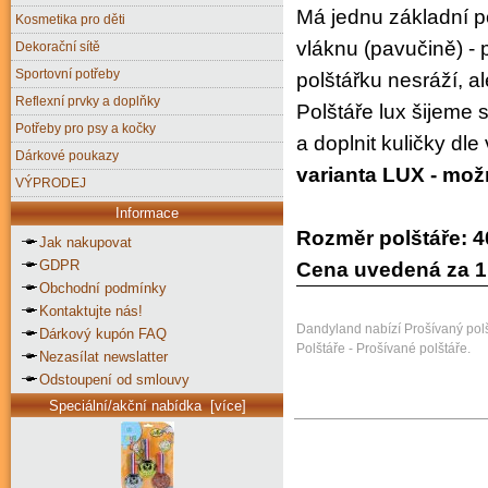
Má jednu základní po
Kosmetika pro děti
vláknu (pavučině) - p
Dekorační sítě
Sportovní potřeby
polštářku nesráží, a
Reflexní prvky a doplňky
Polštáře lux šijeme 
Potřeby pro psy a kočky
a doplnit kuličky dle 
Dárkové poukazy
varianta LUX - mož
VÝPRODEJ
Informace
Rozměr polštáře: 
Jak nakupovat
GDPR
Cena uvedená za 1
Obchodní podmínky
Kontaktujte nás!
Dandyland nabízí Prošívaný polšt
Dárkový kupón FAQ
Polštáře - Prošívané polštáře.
Nezasílat newslatter
Odstoupení od smlouvy
Speciální/akční nabídka [více]