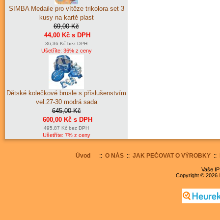
SIMBA Medaile pro vítěze trikolora set 3
kusy na kartě plast
69,00 Kč
44,00 Kč s DPH
36,36 Kč bez DPH
Ušetříte: 36% z ceny
Dětské kolečkové brusle s příslušenstvím
vel.27-30 modrá sada
645,00 Kč
600,00 Kč s DPH
495,87 Kč bez DPH
Ušetříte: 7% z ceny
Úvod
::
O NÁS
::
JAK PEČOVAT O VÝROBKY
::
Vaše IP
Copyright © 2026