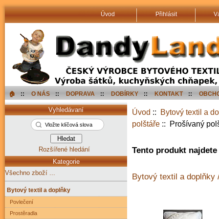
Úvod
Přihlásit
V
🏠︎
::
O NÁS
::
DOPRAVA
::
DOBÍRKY
::
KONTAKT
::
OBCHO
Vyhledávaní
Úvod
::
Bytový textil a d
polštáře
:: Prošívaný po
Rozšířené hledání
Tento produkt najdete 
Kategorie
Všechno zboží ...
Bytový textil a doplňky 
Bytový textil a doplňky
Povlečení
Prostěradla