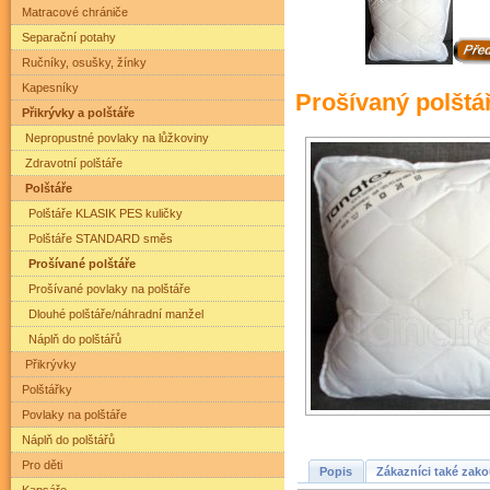
Matracové chrániče
Separační potahy
Ručníky, osušky, žínky
Kapesníky
Prošívaný polšt
Přikrývky a polštáře
Nepropustné povlaky na lůžkoviny
Zdravotní polštáře
Polštáře
Polštáře KLASIK PES kuličky
Polštáře STANDARD směs
Prošívané polštáře
Prošívané povlaky na polštáře
Dlouhé polštáře/náhradní manžel
Náplň do polštářů
Přikrývky
Polštářky
Povlaky na polštáře
Náplň do polštářů
Pro děti
Popis
Zákazníci také zako
Kapsáře