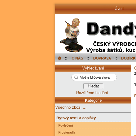
Úvod
🏠︎
::
O NÁS
::
DOPRAVA
::
DOBÍRK
Vyhledávaní
2
T
Rozšířené hledání
B
Kategorie
Všechno zboží ...
Bytový textil a doplňky
Povlečení
Prostěradla