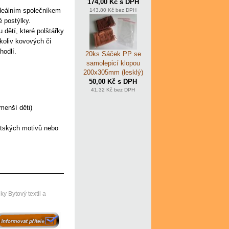
174,00 Kč s DPH
deálním společníkem
143,80 Kč bez DPH
é postýlky.
 dětí, které polštářky
koliv kovových či
hodlí.
20ks Sáček PP se
samolepicí klopou
200x305mm (lesklý)
50,00 Kč s DPH
41,32 Kč bez DPH
menší děti)
dětských motivů nebo
 Bytový textil a