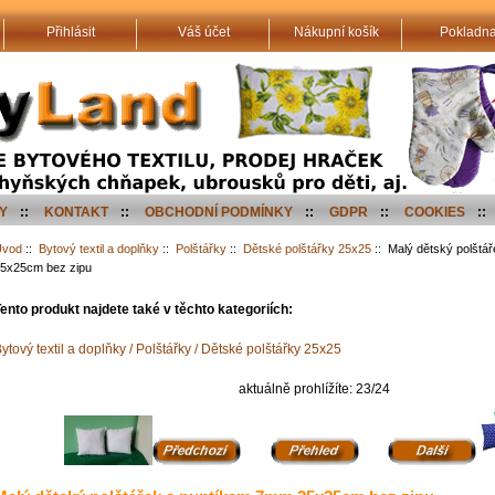
Přihlásit
Váš účet
Nákupní košík
Pokladn
Y
::
KONTAKT
::
OBCHODNÍ PODMÍNKY
::
GDPR
::
COOKIES
::
Úvod
::
Bytový textil a doplňky
::
Polštářky
::
Dětské polštářky 25x25
:: Malý dětský polštá
5x25cm bez zipu
ento produkt najdete také v těchto kategoriích:
ytový textil a doplňky / Polštářky / Dětské polštářky 25x25
aktuálně prohlížíte: 23/24