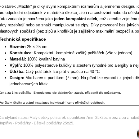
Polštářek „Mazlík“ je díky svým kompaktním rozměrům a jemnému designu i
pro odpolední odpočinek v mateřské školce, ale i na cestování nebo do dětsk
Tato varianta je navržena jako
jeden kompaktní celek
, což oceníte zejména u
rády rozebírají nebo se snaží manipulovat se zipy. Díky provedení bez jakých
plastových součástí (bez zipů a knoflíků) je zajištěno maximální bezpečí a po
Technická specifikace
Rozměr:
25 × 25 cm
Konstrukce:
Kompaktní, kompletně zašitý polštářek (vše v jednom)
Materiál:
100% kvalitní bavlna
Výplň:
100% polyesterové kuličky s atestem (vhodné pro alergiky a nej
Údržba:
Celý polštářek lze prát v pračce na 40 °C
Design:
Mix barev s puntíkem (7 mm). Na přání lze vyrobit i z jiných 
jednobarevných látek.
Cena za 1 ks polštářku. Expedujeme dle skladových zásob, případně dle požadavku.
Pro školy, školky a státní instatituce individuální ceny při větších odběrech.
Dandyland nabízí Malý dětský polštářek s puntíkem 7mm 25x25cm bez zipu z nabídky
doplňky - Polštářky - Dětské polštářky 25x25.