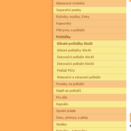
Matracové chrániče
Separační potahy
Ručníky, osušky, žínky
Kapesníky
Přikrývky a polštáře
Polštářky
Dětské polštářky 25x25
Dětské polštářky 40x40
Dekorační polštáře 40x40
Dekorační polštáře 50x50
Polštář POU
Relaxační a zdravotní polštáře
Povlaky na polštáře
Náplň do polštářů
Pro děti
Kapsáře
Spodní prádlo
Deky, přehozy a plédy
Sedáky
Rohožky - koberečky