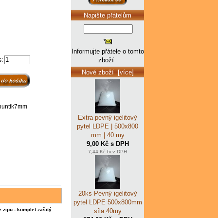
Napište přátelům
Informujte přátele o tomto
zboží
s:
Nové zboží [více]
-puntik7mm
Extra pevný igelitový
pytel LDPE | 500x800
mm | 40 my
9,00 Kč s DPH
7,44 Kč bez DPH
20ks Pevný igelitový
pytel LDPE 500x800mm
zipu - komplet zašitý
síla 40my