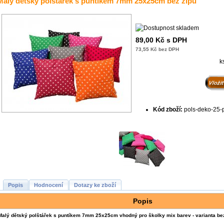
Malý dětský polštářek s puntíkem 7mm 25x25cm bez zipu
89,00 Kč s DPH
73,55 Kč bez DPH
k
Kód zboží:
pols-deko-25
Popis
Hodnocení
Dotazy ke zboží
Popis
Malý dětský polštářek s puntíkem 7mm 25x25cm vhodný pro školky mix barev - varianta bez 