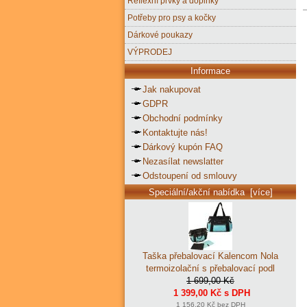
Reflexní prvky a doplňky
Potřeby pro psy a kočky
Dárkové poukazy
VÝPRODEJ
Informace
Jak nakupovat
GDPR
Obchodní podmínky
Kontaktujte nás!
Dárkový kupón FAQ
Nezasílat newslatter
Odstoupení od smlouvy
Speciální/akční nabídka [více]
Taška přebalovací Kalencom Nola
termoizolační s přebalovací podl
1 699,00 Kč
1 399,00 Kč s DPH
1 156,20 Kč bez DPH