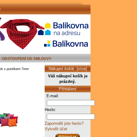
a
ODSTOUPENÍ OD SMLOUVY
Nákupní košík [více]
řek s puntíkem 7mm
Váš nákupní košík je
prázdný.
Přihlášení
E-mail:
Heslo:
Zapomněli jste heslo?
Vytvořit účet