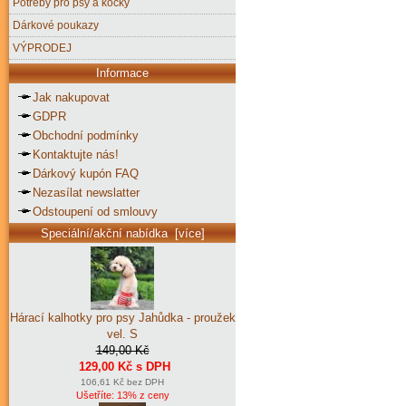
Potřeby pro psy a kočky
Dárkové poukazy
VÝPRODEJ
Informace
Jak nakupovat
GDPR
Obchodní podmínky
Kontaktujte nás!
Dárkový kupón FAQ
Nezasílat newslatter
Odstoupení od smlouvy
Speciální/akční nabídka [více]
Hárací kalhotky pro psy Jahůdka - proužek
vel. S
149,00 Kč
129,00 Kč s DPH
106,61 Kč bez DPH
Ušetříte: 13% z ceny