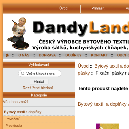
Úvod
Přihlásit
V
🏠︎
::
O NÁS
::
DOPRAVA
::
DOBÍRKY
::
KONTAKT
::
OBCHO
Vyhledávaní
Úvod
::
Bytový textil a d
pásky
:: Fixační pásky n
Rozšířené hledání
Tento produkt najdete 
Kategorie
Všechno zboží ...
Bytový textil a doplňky
Bytový textil a doplňky
Povlečení
Prostěradla