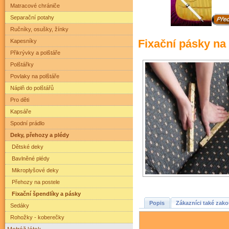
Matracové chrániče
Separační potahy
Ručníky, osušky, žínky
Fixační pásky na
Kapesníky
Přikrývky a polštáře
Polštářky
Povlaky na polštáře
Náplň do polštářů
Pro děti
Kapsáře
Spodní prádlo
Deky, přehozy a plédy
Dětské deky
Bavlněné plédy
Mikroplyšové deky
Přehozy na postele
Fixační špendlíky a pásky
Popis
Zákazníci také zako
Sedáky
Rohožky - koberečky