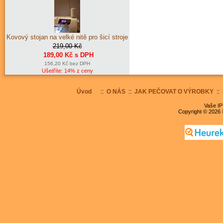
Kovový stojan na velké nitě pro šicí stroje
219,00 Kč
189,00 Kč s DPH
156,20 Kč bez DPH
Ušetříte: 14% z ceny
Úvod
::
O NÁS
::
JAK PEČOVAT O VÝROBKY
::
Vaše IP
Copyright © 2026