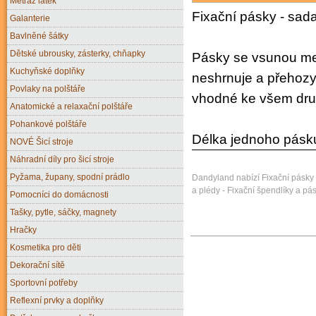
Metráž látek
Fixační pásky - sada
Galanterie
Bavlněné šátky
Dětské ubrousky, zásterky, chňapky
Pásky se vsunou mez
Kuchyňské doplňky
neshrnuje a přehozy
Povlaky na polštáře
vhodné ke všem dru
Anatomické a relaxační polštáře
Pohankové polštáře
Délka jednoho pásk
NOVÉ Šicí stroje
Náhradní díly pro šicí stroje
Pyžama, župany, spodní prádlo
Dandyland nabízí Fixační pásky 
a plédy - Fixační špendlíky a pás
Pomocníci do domácnosti
Tašky, pytle, sáčky, magnety
Hračky
Kosmetika pro děti
Dekorační sítě
Sportovní potřeby
Reflexní prvky a doplňky