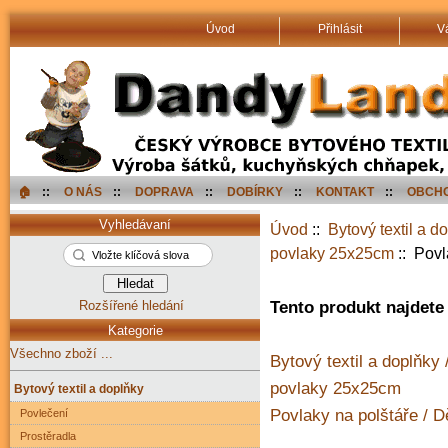
Úvod
Přihlásit
V
🏠︎
::
O NÁS
::
DOPRAVA
::
DOBÍRKY
::
KONTAKT
::
OBCHO
Vyhledávaní
Úvod
::
Bytový textil a d
povlaky 25x25cm
:: Povl
Rozšířené hledání
Tento produkt najdete 
Kategorie
Všechno zboží ...
Bytový textil a doplňky
povlaky 25x25cm
Bytový textil a doplňky
Povlaky na polštáře / D
Povlečení
Prostěradla