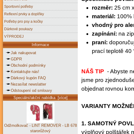
Sportovní potřeby
rozměr:
25 cm x
Reflexní prvky a doplňky
materiál:
100% k
Potřeby pro psy a kočky
vhodný pro ale
Dárkové poukazy
zapínání:
na zip
VÝPRODEJ
praní:
doporučuj
Informace
prací teplotě 40
Jak nakupovat
GDPR
Obchodní podmínky
NÁŠ TIP
- Abyste n
Kontaktujte nás!
Dárkový kupón FAQ
jsme pro zjednoduše
Nezasílat newslatter
objednat rovnou kom
Odstoupení od smlouvy
Speciální/akční nabídka [více]
VARIANTY MOŽNÉ
1. SAMOTNÝ POV
Odžmolkovač - LINT REMOVER - LB 678
starorůžový
výplňový polštářek m