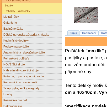
Sedáky
Rohožky - koberečky
Metráž látek
Galanterie
Bavlněné šátky
Popis
Hodnocení
Dota
Dětské ubrousky, zásterky, chňapky
Kuchyňské doplňky
Povlaky na polštáře
Polštářek
"mazlík"
Anatomické a relaxační polštáře
postýlky a postele, 
Pohankové polštáře
motivům budou děti 
NOVÉ Šicí stroje
Náhradní díly pro šicí stroje
příjemné sny.
Pyžama, župany, spodní prádlo
Pomocníci do domácnosti
Tento dětský motiv 
Tašky, pytle, sáčky, magnety
cm
a
40x40cm.
Vyr
Hračky
Kosmetika pro děti
Specifikace povlak
Dekorační sítě