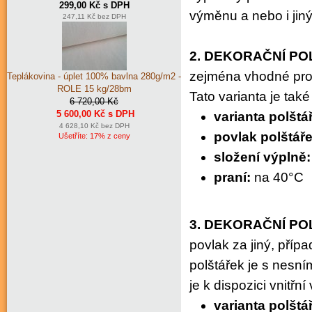
299,00 Kč s DPH
výměnu a nebo i jin
247,11 Kč bez DPH
2. DEKORAČNÍ PO
zejména vhodné pro 
Teplákovina - úplet 100% bavlna 280g/m2 -
ROLE 15 kg/28bm
Tato varianta je také
6 720,00 Kč
5 600,00 Kč s DPH
varianta polštá
4 628,10 Kč bez DPH
povlak polštáře
Ušetříte: 17% z ceny
složení výplně
praní:
na 40°C
3. DEKORAČNÍ PO
povlak za jiný, příp
polštářek je s nesn
je k dispozici vnitřn
varianta polštá