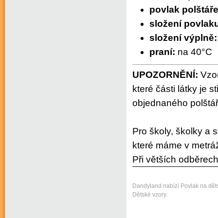
povlak polštáře
složení povlak
složení výplně
praní:
na 40°C
UPOZORNĚNÍ:
Vzor
které části látky je s
objednaného polštář
Pro školy, školky a s
které máme v metráž
Při větších odběrech
Dandyland nabízí Povlak na děts
Dětské vzory.