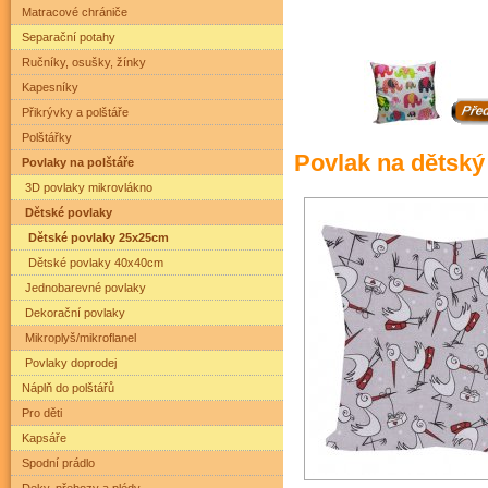
Matracové chrániče
Separační potahy
Ručníky, osušky, žínky
Kapesníky
Přikrývky a polštáře
Polštářky
Povlak na dětský
Povlaky na polštáře
3D povlaky mikrovlákno
Dětské povlaky
Dětské povlaky 25x25cm
Dětské povlaky 40x40cm
Jednobarevné povlaky
Dekorační povlaky
Mikroplyš/mikroflanel
Povlaky doprodej
Náplň do polštářů
Pro děti
Kapsáře
Spodní prádlo
Deky, přehozy a plédy