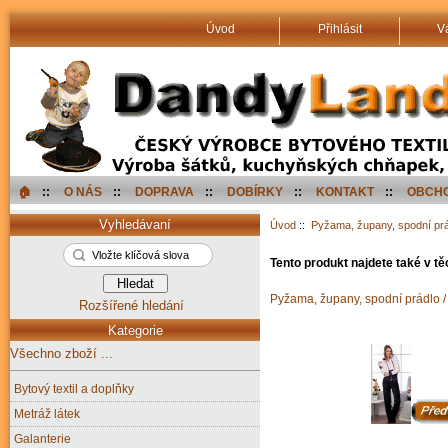
Úvod
Přihlásit
V
🏠︎
::
O NÁS
::
DOPRAVA
::
DOBÍRKY
::
KONTAKT
::
OBCHO
Vyhledávaní
Úvod
::
Pyžama, župany, spodní pr
Tento produkt najdete také v tě
Pyžama, župany, spodní prádlo 
Rozšířené hledání
Kategorie
Všechno zboží ...
Bytový textil a doplňky
Metráž látek
Galanterie