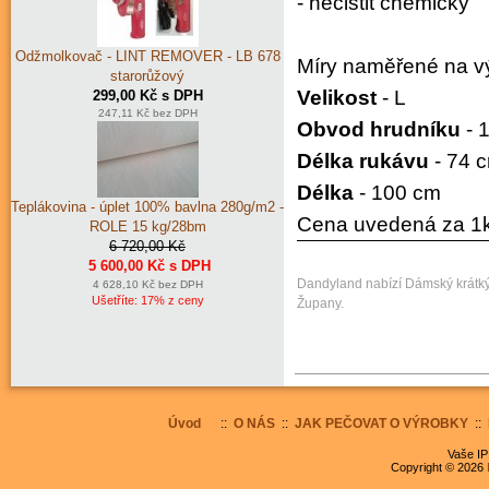
- nečistit chemicky
Odžmolkovač - LINT REMOVER - LB 678
Míry naměřené na v
starorůžový
Velikost
- L
299,00 Kč s DPH
247,11 Kč bez DPH
Obvod hrudníku
- 
Délka rukávu
- 74 
Délka
- 100 cm
Teplákovina - úplet 100% bavlna 280g/m2 -
Cena uvedená za 1k
ROLE 15 kg/28bm
6 720,00 Kč
5 600,00 Kč s DPH
Dandyland nabízí Dámský krátký 
4 628,10 Kč bez DPH
Ušetříte: 17% z ceny
Župany.
Úvod
::
O NÁS
::
JAK PEČOVAT O VÝROBKY
::
Vaše IP
Copyright © 2026