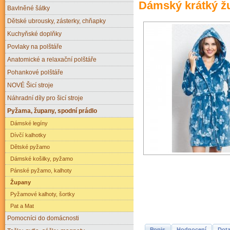
Dámský krátký žu
Bavlněné šátky
Dětské ubrousky, zásterky, chňapky
Kuchyňské doplňky
Povlaky na polštáře
Anatomické a relaxační polštáře
Pohankové polštáře
NOVÉ Šicí stroje
Náhradní díly pro šicí stroje
Pyžama, župany, spodní prádlo
Dámské legíny
Dívčí kalhotky
Dětské pyžamo
Dámské košilky, pyžamo
Pánské pyžamo, kalhoty
Župany
Pyžamové kalhoty, šortky
Pat a Mat
Pomocníci do domácnosti
Popis
Hodnocení
Dota