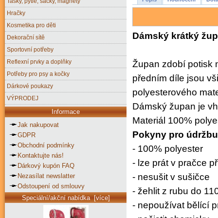
Tašky, pytle, sáčky, magnety
Hračky
Kosmetika pro děti
Dámský krátký župa
Dekorační sítě
Sportovní potřeby
Reflexní prvky a doplňky
Župan zdobí potisk
Potřeby pro psy a kočky
předním díle jsou v
Dárkové poukazy
polyesterového mate
VÝPRODEJ
Dámský župan je vho
Informace
Materiál
100% polye
Jak nakupovat
Pokyny pro údržbu
GDPR
Obchodní podmínky
- 100% polyester
Kontaktujte nás!
- lze prát v pračce př
Dárkový kupón FAQ
- nesušit v sušičce
Nezasílat newslatter
Odstoupení od smlouvy
- žehlit z rubu do 11
Speciální/akční nabídka [více]
- nepoužívat bělící 