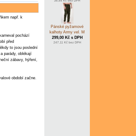
38,84 Kč bez DPH
lňkem např. k
Pánské pyžamové
kalhoty Army vel. M
karneval pochází
299,00 Kč s DPH
obí před
247,11 Kč bez DPH
ěkdy to jsou poslední
a parády, oblékají
neční zábavy, hýření,
evalové období začne.