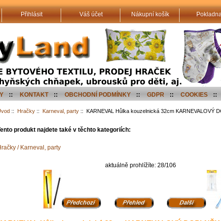
Přihlásit
Váš účet
Nákupní košík
Pokladn
Y
::
KONTAKT
::
OBCHODNÍ PODMÍNKY
::
GDPR
::
COOKIES
::
Úvod
::
Hračky
::
Karneval, party
:: KARNEVAL Hůlka kouzelnická 32cm KARNEVALOVÝ 
ento produkt najdete také v těchto kategoriích:
račky / Karneval, party
aktuálně prohlížíte: 28/106