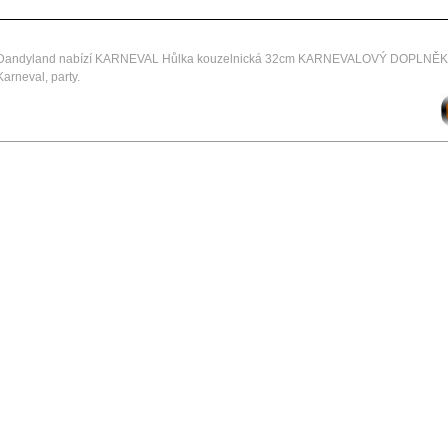
Dandyland nabízí KARNEVAL Hůlka kouzelnická 32cm KARNEVALOVÝ DOPLNĚK z
Karneval, party.