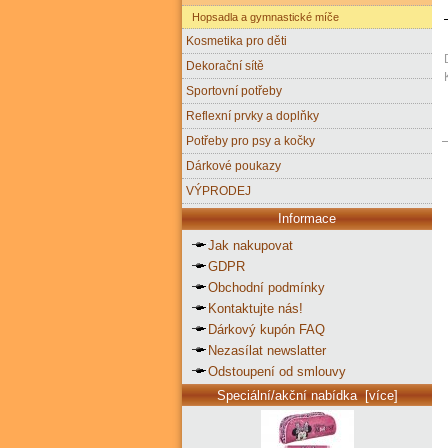
Hopsadla a gymnastické míče
Kosmetika pro děti
Dekorační sítě
Sportovní potřeby
Reflexní prvky a doplňky
Potřeby pro psy a kočky
Dárkové poukazy
VÝPRODEJ
Informace
Jak nakupovat
GDPR
Obchodní podmínky
Kontaktujte nás!
Dárkový kupón FAQ
Nezasílat newslatter
Odstoupení od smlouvy
Speciální/akční nabídka [více]