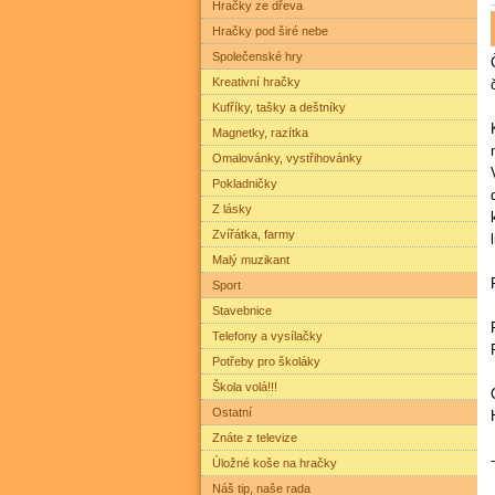
Hračky ze dřeva
Hračky pod širé nebe
Společenské hry
Kreativní hračky
Kufříky, tašky a deštníky
Magnetky, razítka
Omalovánky, vystřihovánky
Pokladničky
Z lásky
Zvířátka, farmy
Malý muzikant
Sport
Stavebnice
Telefony a vysílačky
Potřeby pro školáky
Škola volá!!!
Ostatní
Znáte z televize
Úložné koše na hračky
Náš tip, naše rada