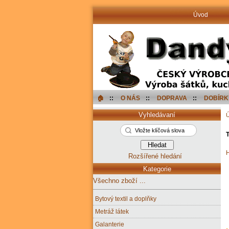
Úvod
🏠︎
::
O NÁS
::
DOPRAVA
::
DOBÍRK
Vyhledávaní
T
H
Rozšířené hledání
Kategorie
Všechno zboží ...
Bytový textil a doplňky
Metráž látek
Galanterie