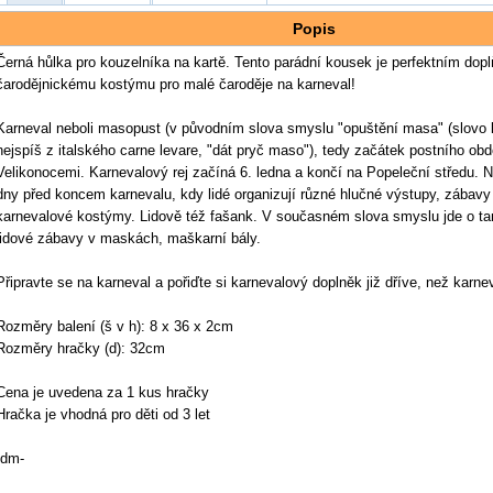
Popis
Černá hůlka pro kouzelníka na kartě. Tento parádní kousek je perfektním dop
čarodějnickému kostýmu pro malé čaroděje na karneval!
Karneval neboli masopust (v původním slova smyslu "opuštění masa" (slovo 
nejspíš z italského carne levare, "dát pryč maso"), tedy začátek postního obd
Velikonocemi. Karnevalový rej začíná 6. ledna a končí na Popeleční středu. N
dny před koncem karnevalu, kdy lidé organizují různé hlučné výstupy, zábavy 
karnevalové kostýmy. Lidově též fašank. V současném slova smyslu jde o ta
lidové zábavy v maskách, maškarní bály.
Připravte se na karneval a pořiďte si karnevalový doplněk již dříve, než karn
Rozměry balení (š v h): 8 x 36 x 2cm
Rozměry hračky (d): 32cm
Cena je uvedena za 1 kus hračky
Hračka je vhodná pro děti od 3 let
-dm-