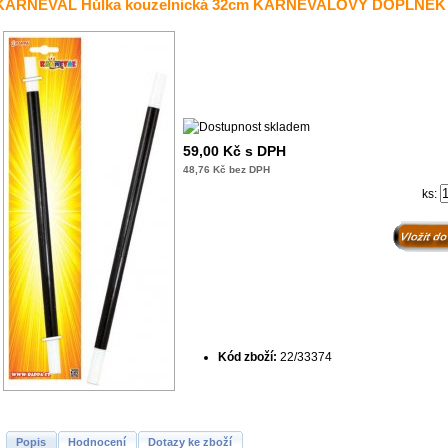
KARNEVAL Hůlka kouzelnická 32cm KARNEVALOVÝ DOPLNĚK
59,00 Kč s DPH
48,76 Kč bez DPH
ks:
Kód zboží:
22/33374
Popis
Hodnocení
Dotazy ke zboží