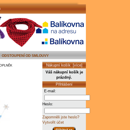
a
ODSTOUPENÍ OD SMLOUVY
Nákupní košík [více]
DOPLNĚK
Váš nákupní košík je
prázdný.
Přihlášení
E-mail:
Heslo:
Zapomněli jste heslo?
Vytvořit účet