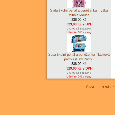
Sada školní penál a peněženka myška
Minnie Mouse
338,00 Kč
329,00 Kč s DPH
271,90 Kč bez DPH
Ušetříte: 3% z ceny
Sada školní penál a peněženka Tlapková
patrola (Paw Patrol)
338,00 Kč
329,00 Kč s DPH
271,90 Kč bez DPH
Ušetříte: 3% z ceny
Úvod
::
O NÁS
: