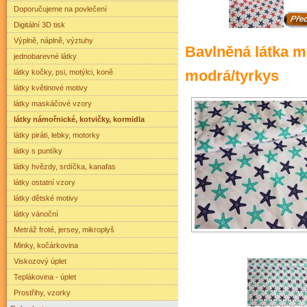
Doporučujeme na povlečení
Digitální 3D tisk
Výplně, náplně, výztuhy
Bavlněná látka m
jednobarevné látky
modrá/tyrkys
látky kočky, psi, motýlci, koně
látky květinové motivy
látky maskáčové vzory
látky námořnické, kotvičky, kormidla
látky piráti, lebky, motorky
látky s puntíky
látky hvězdy, srdíčka, kanafas
látky ostatní vzory
látky dětské motivy
látky vánoční
Metráž froté, jersey, mikroplyš
Minky, kočárkovina
Viskozový úplet
Teplákovina - úplet
Prostřihy, vzorky