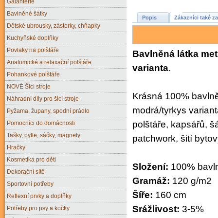
Galanterie
Bavlněné šátky
Popis
Zákazníci také za
Dětské ubrousky, zásterky, chňapky
Kuchyňské doplňky
Povlaky na polštáře
Bavlněná látka met
Anatomické a relaxační polštáře
varianta
.
Pohankové polštáře
NOVÉ Šicí stroje
Krásná 100% bavlně
Náhradní díly pro šicí stroje
modrá/tyrkys varian
Pyžama, župany, spodní prádlo
polštáře, kapsářů, š
Pomocníci do domácnosti
Tašky, pytle, sáčky, magnety
patchwork, šití byto
Hračky
Kosmetika pro děti
Složení:
100% bavl
Dekorační sítě
Gramáž:
120 g/m2
Sportovní potřeby
Šíře:
160 cm
Reflexní prvky a doplňky
Srážlivost:
3-5%
Potřeby pro psy a kočky