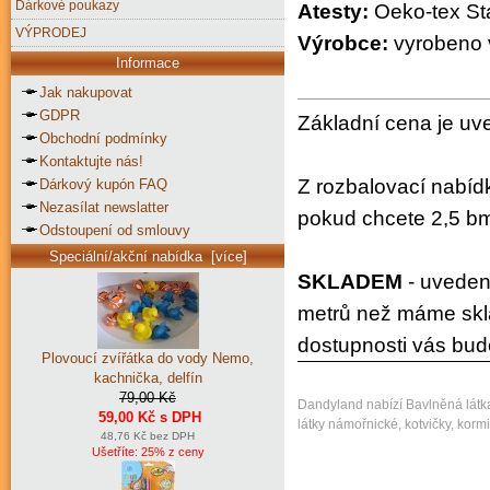
Dárkové poukazy
Atesty:
Oeko-tex Sta
VÝPRODEJ
Výrobce:
vyrobeno 
Informace
Jak nakupovat
GDPR
Základní cena je uv
Obchodní podmínky
Kontaktujte nás!
Z rozbalovací nabíd
Dárkový kupón FAQ
Nezasílat newslatter
pokud chcete 2,5 bm
Odstoupení od smlouvy
Speciální/akční nabídka [více]
SKLADEM
- uvedeno
metrů než máme skla
dostupnosti vás bud
Plovoucí zvířátka do vody Nemo,
kachnička, delfín
79,00 Kč
Dandyland nabízí Bavlněná látka
59,00 Kč s DPH
látky námořnické, kotvičky, kormi
48,76 Kč bez DPH
Ušetříte: 25% z ceny