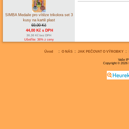
SIMBA Medaile pro vítěze trikolora set 3
kusy na kartě plast
69,00 Kč
44,00 Kč s DPH
36,36 Kč bez DPH
Ušetříte: 36% z ceny
Úvod
::
O NÁS
::
JAK PEČOVAT O VÝROBKY
::
Vaše IP
Copyright © 2026