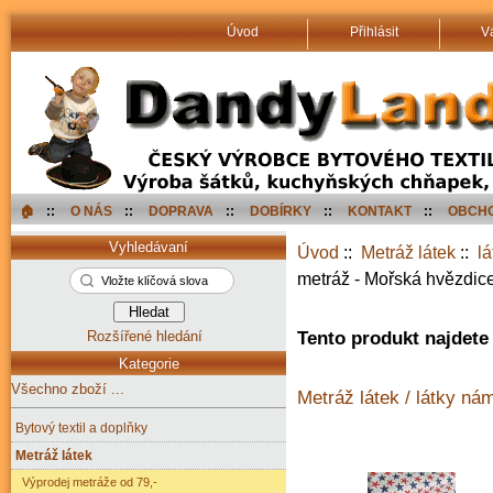
Úvod
Přihlásit
V
🏠︎
::
O NÁS
::
DOPRAVA
::
DOBÍRKY
::
KONTAKT
::
OBCHO
Vyhledávaní
Úvod
::
Metráž látek
::
l
metráž - Mořská hvězdic
Rozšířené hledání
Tento produkt najdete 
Kategorie
Všechno zboží ...
Metráž látek / látky ná
Bytový textil a doplňky
Metráž látek
Výprodej metráže od 79,-