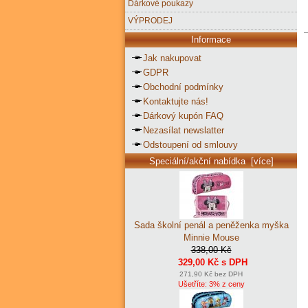
Dárkové poukazy
VÝPRODEJ
Informace
Jak nakupovat
GDPR
Obchodní podmínky
Kontaktujte nás!
Dárkový kupón FAQ
Nezasílat newslatter
Odstoupení od smlouvy
Speciální/akční nabídka [více]
Sada školní penál a peněženka myška
Minnie Mouse
338,00 Kč
329,00 Kč s DPH
271,90 Kč bez DPH
Ušetříte: 3% z ceny