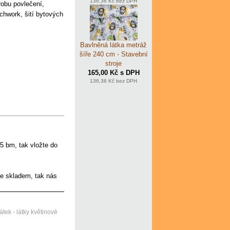
136,36 Kč bez DPH
robu povlečení,
chwork, šití bytových
Bavlněná látka metráž
šíře 240 cm - Stavební
stroje
165,00 Kč s DPH
136,36 Kč bez DPH
5 bm, tak vložte do
me skladem, tak nás
tek - látky květinové