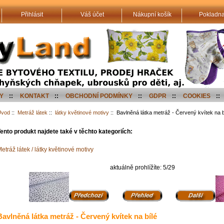
Přihlásit
Váš účet
Nákupní košík
Pokladn
Y
::
KONTAKT
::
OBCHODNÍ PODMÍNKY
::
GDPR
::
COOKIES
::
Úvod
::
Metráž látek
::
látky květinové motivy
:: Bavlněná látka metráž - Červený kvítek na b
ento produkt najdete také v těchto kategoriích:
etráž látek / látky květinové motivy
aktuálně prohlížíte: 5/29
Bavlněná látka metráž - Červený kvítek na bílé