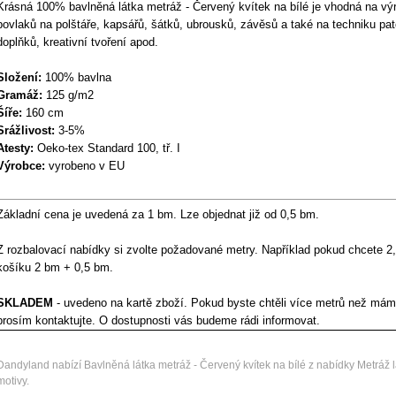
Krásná 100% bavlněná látka metráž - Červený kvítek na bílé je vhodná na vý
povlaků na polštáře, kapsářů, šátků, ubrousků, závěsů a také na techniku pat
doplňků, kreativní tvoření apod.
Složení:
100% bavlna
Gramáž:
125 g/m2
Šíře:
160 cm
Srážlivost:
3-5%
Atesty:
Oeko-tex Standard 100, tř. I
Výrobce:
vyrobeno v EU
Základní cena je uvedená za 1 bm. Lze objednat již od 0,5 bm.
Z rozbalovací nabídky si zvolte požadované metry. Například pokud chcete 2,
košíku 2 bm + 0,5 bm.
SKLADEM
- uvedeno na kartě zboží. Pokud byste chtěli více metrů než má
prosím kontaktujte. O dostupnosti vás budeme rádi informovat.
Dandyland nabízí Bavlněná látka metráž - Červený kvítek na bílé z nabídky Metráž lá
motivy.