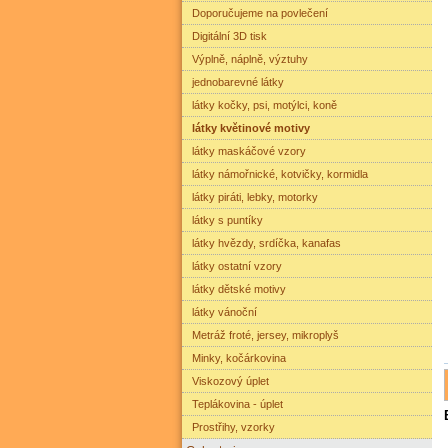
Doporučujeme na povlečení
Digitální 3D tisk
Výplně, náplně, výztuhy
jednobarevné látky
látky kočky, psi, motýlci, koně
látky květinové motivy
látky maskáčové vzory
látky námořnické, kotvičky, kormidla
látky piráti, lebky, motorky
látky s puntíky
látky hvězdy, srdíčka, kanafas
látky ostatní vzory
látky dětské motivy
látky vánoční
Metráž froté, jersey, mikroplyš
Minky, kočárkovina
Viskozový úplet
Teplákovina - úplet
Prostřihy, vzorky