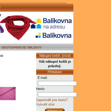
a
ODSTOUPENÍ OD SMLOUVY
Nákupní košík [více]
ílé
Váš nákupní košík je
prázdný.
Přihlášení
E-mail:
Heslo:
Zapomněli jste heslo?
Vytvořit účet