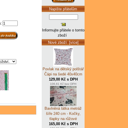
Napište přátelům
s:
Informujte přátele o tomto
zboží
Nové zboží [více]
Povlak na dětský polštář
Čápi na šedé 40x40cm
129,00 Kč s DPH
106,61 Kč bez DPH
Bavlněná látka metráž
šíře 240 cm - Kočky,
tlapky na růžové
165,00 Kč s DPH