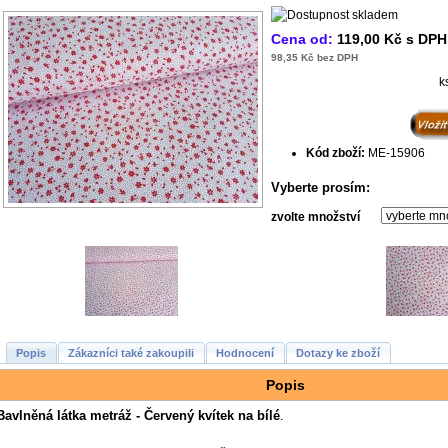
Cena od:
119,00 Kč s DPH
98,35 Kč bez DPH
k
Kód zboží:
ME-15906
Vyberte prosím:
zvolte množství
Popis
Zákazníci také zakoupili
Hodnocení
Dotazy ke zboží
Popis
Bavlněná látka metráž - Červený kvítek na bílé
.