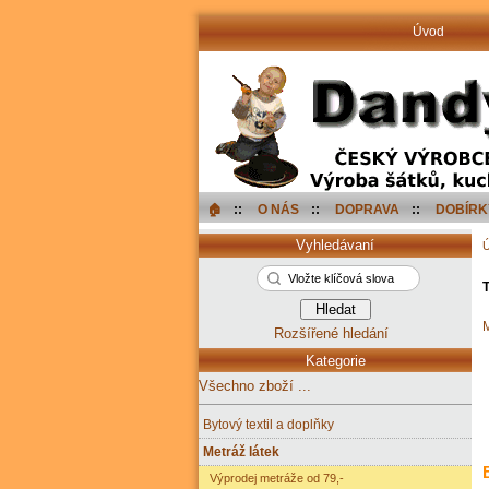
Úvod
🏠︎
::
O NÁS
::
DOPRAVA
::
DOBÍRK
Vyhledávaní
T
M
Rozšířené hledání
Kategorie
Všechno zboží ...
Bytový textil a doplňky
Metráž látek
Výprodej metráže od 79,-