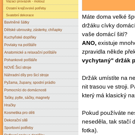
Vázací provázek - motouz
Ostatní krejčovské potřeby
Svatební dekorace
Máte doma velké špul
Bavlněné šátky
držáku cívky domácího
Dětské ubrousky, zásterky, chňapky
vaše domácí šití?
Kuchyňské doplňky
ANO,
existuje mnoho
Povlaky na polštáře
zpravidla někde pře
Anatomické a relaxační polštáře
vychytaný" držák p
Pohankové polštáře
NOVÉ Šicí stroje
Náhradní díly pro šicí stroje
Držák umístíte na n
Pyžama, župany, spodní prádlo
nit trasou ve stroji.
Pomocníci do domácnosti
který má klasický na
Tašky, pytle, sáčky, magnety
Hračky
Pokud používáte nes
Kosmetika pro děti
Dekorační sítě
neseděla, tak stačí do
Sportovní potřeby
fotka).