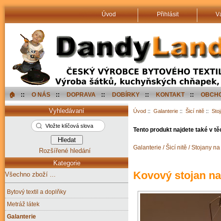
Úvod
Přihlásit
V
🏠︎
::
O NÁS
::
DOPRAVA
::
DOBÍRKY
::
KONTAKT
::
OBCHO
Vyhledávaní
Úvod
::
Galanterie
::
Šicí nitě
::
Stoj
Tento produkt najdete také v tě
Galanterie / Šicí nitě / Stojany na
Rozšířené hledání
Kategorie
Kovový stojan na 
Všechno zboží ...
Bytový textil a doplňky
Metráž látek
Galanterie