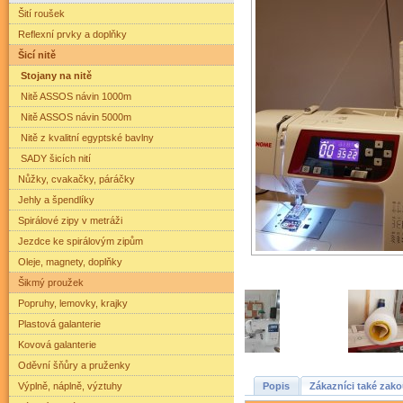
Šití roušek
Reflexní prvky a doplňky
Šicí nitě
Stojany na nitě
Nitě ASSOS návin 1000m
Nitě ASSOS návin 5000m
Nitě z kvalitní egyptské bavlny
SADY šicích nití
Nůžky, cvakačky, páráčky
Jehly a špendlíky
Spirálové zipy v metráži
Jezdce ke spirálovým zipům
Oleje, magnety, doplňky
Šikmý proužek
Popruhy, lemovky, krajky
Plastová galanterie
Kovová galanterie
Oděvní šňůry a pruženky
Výplně, náplně, výztuhy
Popis
Zákazníci také zako