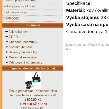
Reflexní prvky a doplňky
Specifikace:
Potřeby pro psy a kočky
Materiál:
kov (kvalitn
Dárkové poukazy
Výška stojanu:
23 
VÝPRODEJ
Výška části na špu
Informace
Cena uvedená za 1 
Jak nakupovat
GDPR
Obchodní podmínky
Dandyland nabízí Kovový stojan na
Kontaktujte nás!
nitě.
Dárkový kupón FAQ
Nezasílat newslatter
Odstoupení od smlouvy
Speciální/akční nabídka [více]
Taška přebalovací Kalencom Nola
termoizolační s přebalovací podl
1 699,00 Kč
1 399,00 Kč s DPH
1 156,20 Kč bez DPH