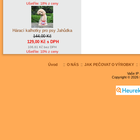
Ušetříte: 18% z ceny
Hárací kalhotky pro psy Jahůdka
144,00 Kč
129,00 Kč s DPH
106,61 Kč bez DPH
Ušetříte: 10% z ceny
Úvod
::
O NÁS
::
JAK PEČOVAT O VÝROBKY
::
Vaše IP 
Copyright © 2026