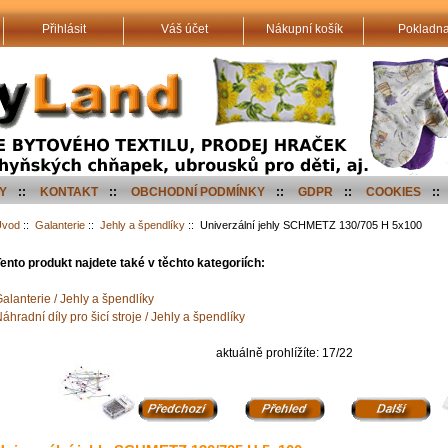
Přihlásit
Váš účet
Nákupní košík
Pokladn
Y
::
KONTAKT
::
OBCHODNÍ PODMÍNKY
::
GDPR
::
COOKIES
::
Úvod
::
Galanterie
::
Jehly a špendlíky
:: Univerzální jehly SCHMETZ 130/705 H 5x100
ento produkt najdete také v těchto kategoriích:
alanterie / Jehly a špendlíky
áhradní díly pro šicí stroje / Jehly a špendlíky
aktuálně prohlížíte: 17/22