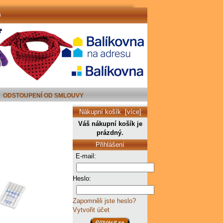
a
ODSTOUPENÍ OD SMLOUVY
Nákupní košík [více]
Váš nákupní košík je
prázdný.
Přihlášení
E-mail:
Heslo:
Zapomněli jste heslo?
Vytvořit účet