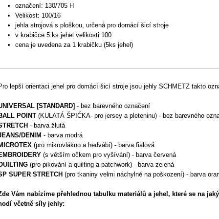
označení: 130/705 H
Velikost: 100/16
jehla strojová s ploškou, určená pro domácí šicí stroje
v krabičce 5 ks jehel velikosti 100
cena je uvedena za 1 krabičku (5ks jehel)
Pro lepší orientaci jehel pro domácí šicí stroje jsou jehly SCHMETZ takto oz
UNIVERSAL [STANDARD]
- bez barevného označení
BALL POINT
(KULATÁ ŠPIČKA- pro jersey a pleteninu) - bez barevného ozn
STRETCH
- barva žlutá
JEANS/DENIM
- barva modrá
MICROTEX
(pro mikrovlákno a hedvábí) - barva fialová
EMBROIDERY
(s větším očkem pro vyšívání) - barva červená
OUILTING
(pro pikování a quilting a patchwork) - barva zelená
SP SUPER STRETCH
(pro tkaniny velmi náchylné na poškození) - barva ora
Zde Vám nabízíme přehlednou tabulku materiálů a jehel, které se na jaký
hodí včetně síly jehly: