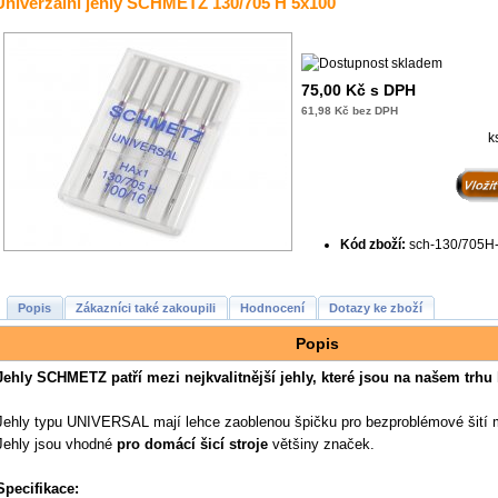
Univerzální jehly SCHMETZ 130/705 H 5x100
75,00 Kč s DPH
61,98 Kč bez DPH
k
Kód zboží:
sch-130/705H
Popis
Zákazníci také zakoupili
Hodnocení
Dotazy ke zboží
Popis
Jehly SCHMETZ patří mezi nejkvalitnější jehly, které jsou na našem trhu 
Jehly typu UNIVERSAL mají lehce zaoblenou špičku pro bezproblémové šití 
Jehly jsou vhodné
pro domácí šicí stroje
většiny značek.
Specifikace: