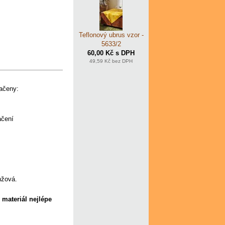
Teflonový ubrus vzor -
5633/2
60,00 Kč s DPH
49,59 Kč bez DPH
načeny:
ačení
nžová.
 materiál nejlépe