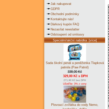
Jak nakupovat
GDPR
Obchodní podmínky
Kontaktujte nás!
Dárkový kupón FAQ
Nezasílat newslatter
Odstoupení od smlouvy
Speciální/akční nabídka [více]
Sada školní penál a peněženka Tlapková
patrola (Paw Patrol)
338,00 Kč
329,00 Kč s DPH
271,90 Kč bez DPH
Ušetříte: 3% z ceny
Plovoucí zvířátka do vody Nemo,