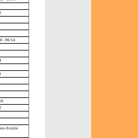
2
0 - 90/14
4
0
16
2
ans dvojitá