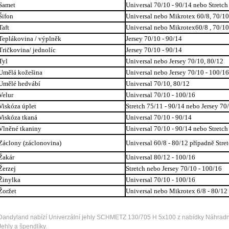
Samet
Universal 70/10 - 90/14 nebo Stretch
Šifon
Universal nebo Mikrotex 60/8, 70/10
Taft
Universal nebo Mikrotex60/8 , 70/10
Teplákovina / výplněk
Jersey 70/10 - 90/14
Tričkovina/ jednolíc
Jersey 70/10 - 90/14
Tyl
Universal nebo Jersey 70/10, 80/12
Umělá kožešina
Universal nebo Jersey 70/10 - 100/16
Umělé hedvábí
Universal 70/10, 80/12
Velur
Universal 70/10 - 100/16
Viskóza úplet
Stretch 75/11 - 90/14 nebo Jersey 70
Viskóza tkaná
Universal 70/10 - 90/14
Vlněné tkaniny
Universal 70/10 - 90/14 nebo Stretch
Záclony (záclonovina)
Universal 60/8 - 80/12 případně Stre
Žakár
Universal 80/12 - 100/16
Žerzej
Stretch nebo Jersey 70/10 - 100/16
Žinylka
Universal 70/10 - 100/16
Žoržet
Universal nebo Mikrotex 6/8 - 80/12
Dandyland nabízí Univerzální jehly SCHMETZ 130/705 H 5x100 z nabídky Náhradní dí
Jehly a špendlíky.