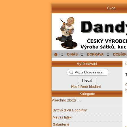
Úvod
🏠︎
::
O NÁS
::
DOPRAVA
::
DOBÍRK
Vyhledávaní
T
G
Rozšířené hledání
N
Kategorie
Všechno zboží ...
Bytový textil a doplňky
Metráž látek
Galanterie