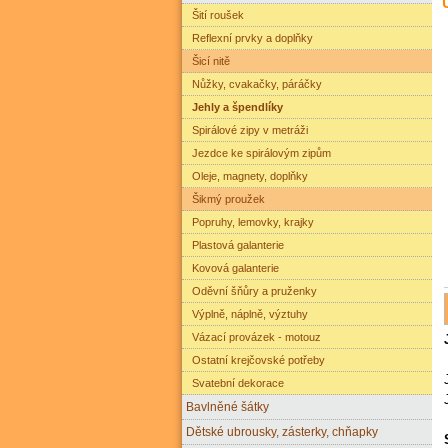
Šití roušek
Reflexní prvky a doplňky
Šicí nitě
Nůžky, cvakačky, páráčky
Jehly a špendlíky
Spirálové zipy v metráži
Jezdce ke spirálovým zipům
Oleje, magnety, doplňky
Šikmý proužek
Popruhy, lemovky, krajky
Plastová galanterie
Kovová galanterie
Oděvní šňůry a pruženky
Výplně, náplně, výztuhy
Vázací provázek - motouz
Ostatní krejčovské potřeby
Svatební dekorace
Bavlněné šátky
Dětské ubrousky, zásterky, chňapky