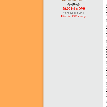
kachnička, delfín
79,00 Kč
59,00 Kč s DPH
48,76 Kč bez DPH
Ušetříte: 25% z ceny