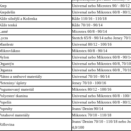
Krep
Universal nebo Microtex 90/ - 80/12
Krepdešín
Universal nebo Mikrotex 60/8 - 80/1
Kůže silnější a Koženka
Kůže 110/16 - 110/18
Kůže tenká
Kůže 70/10 - 90/14
Lamé
Microtex 60/8 - 90/14
Lycra
Stertch 65/9 - 90/14 nebo Jersey 70/1
Manšestr
Universal 80/12 - 100/16
Mikrovlákno
Mikrotex 60/8 - 90/14
Nylon
Universal nebo Mikrotex 60/8 - 90/1
Organtýn
Universal nebo Mikrotex 60/8, 70/10
Organza
Universal nebo Mikrotex 60/8 , 70/1
Plátno a směsové materiály
Universal 70/10 - 90/14
Pleteniny/ úplety
Jersey 70/10 - 100/16
Pogumovaný materiál
Mikrotex 80/12 - 100/16
Polyester/ tkanina
Universal nebo Mikrotex 60/8 - 100/
Popelín
Universal nebo Mikrotex 60/8 - 80/1
Popruhy
Jeans/ Denim 90/14
Potahové materiály
Mikrotex 70/10 - 110/18
Jeans/ Denim 70/10 - 110/18 nebo Je
Riflovina
4,0/100