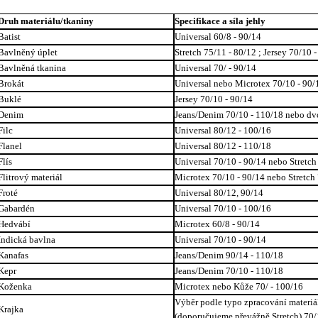
Druh materiálu/tkaniny
Specifikace a síla jehly
Batist
Universal 60/8 - 90/14
Bavlněný úplet
Stretch 75/11 - 80/12 ; Jersey 70/10 
Bavlněná tkanina
Universal 70/ - 90/14
Brokát
Universal nebo Microtex 70/10 - 90/
Buklé
Jersey 70/10 - 90/14
Denim
Jeans/Denim 70/10 - 110/18 nebo dvo
Filc
Universal 80/12 - 100/16
Flanel
Universal 80/12 - 110/18
Flís
Universal 70/10 - 90/14 nebo Stretch
Flitrový materiál
Microtex 70/10 - 90/14 nebo Stretch
Froté
Universal 80/12, 90/14
Gabardén
Universal 70/10 - 100/16
Hedvábí
Microtex 60/8 - 90/14
Indická bavlna
Universal 70/10 - 90/14
Kanafas
Jeans/Denim 90/14 - 110/18
Kepr
Jeans/Denim 70/10 - 110/18
Koženka
Microtex nebo Kůže 70/ - 100/16
Výběr podle typo zpracování materiá
Krajka
(doporučujeme převážně Stretch) 70/