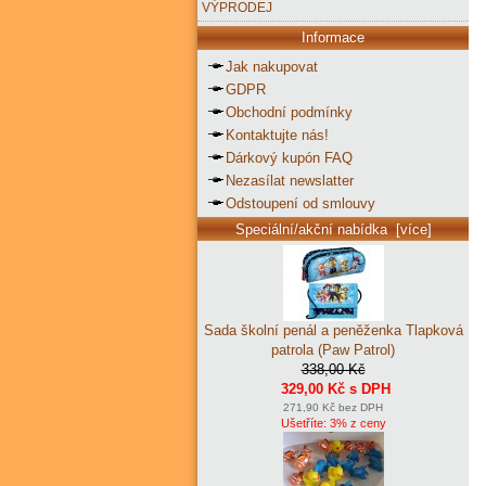
VÝPRODEJ
Informace
Jak nakupovat
GDPR
Obchodní podmínky
Kontaktujte nás!
Dárkový kupón FAQ
Nezasílat newslatter
Odstoupení od smlouvy
Speciální/akční nabídka [více]
Sada školní penál a peněženka Tlapková
patrola (Paw Patrol)
338,00 Kč
329,00 Kč s DPH
271,90 Kč bez DPH
Ušetříte: 3% z ceny