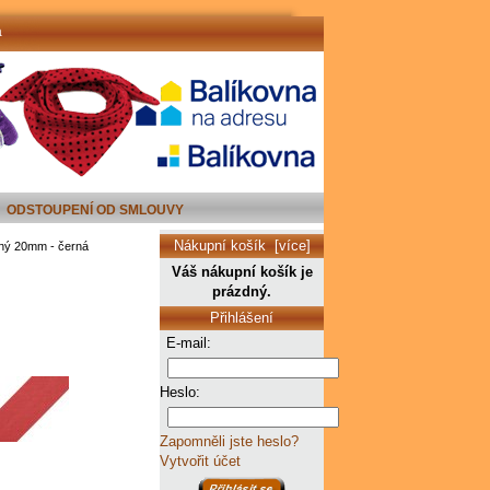
a
ODSTOUPENÍ OD SMLOUVY
Nákupní košík [více]
ný 20mm - černá
Váš nákupní košík je
prázdný.
Přihlášení
E-mail:
Heslo:
Zapomněli jste heslo?
Vytvořit účet