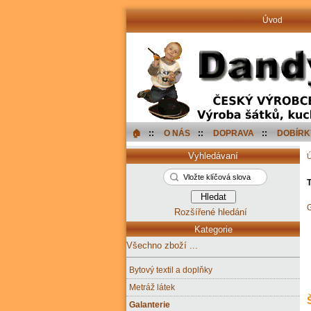
Úvod
🏠︎
::
O NÁS
::
DOPRAVA
::
DOBÍRK
Vyhledávaní
T
G
Rozšířené hledání
Kategorie
Všechno zboží ...
Bytový textil a doplňky
Metráž látek
Galanterie