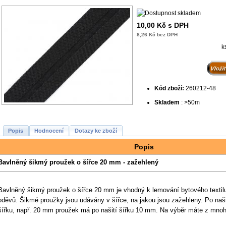
10,00 Kč s DPH
8,26 Kč bez DPH
k
Kód zboží:
260212-48
Skladem
: >50m
Popis
Hodnocení
Dotazy ke zboží
Popis
Bavlněný šikmý proužek o šířce 20 mm - zažehlený
Bavlněný šikmý proužek o šířce 20 mm je vhodný k lemování bytového textilu
oděvů. Šikmé proužky jsou udávány v šířce, na jakou jsou zažehleny. Po našit
šířku, např. 20 mm proužek má po našití šířku 10 mm. Na výběr máte z mnoh