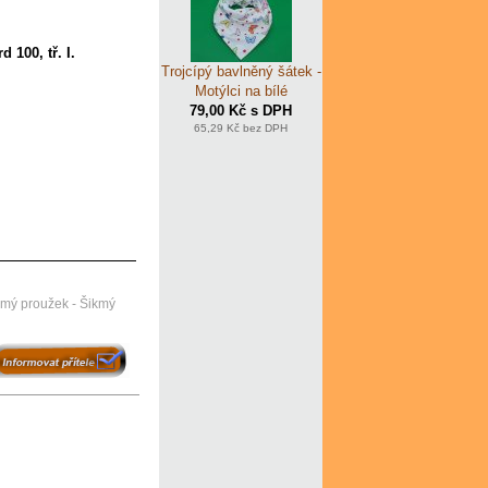
 100, tř. I.
Trojcípý bavlněný šátek -
Motýlci na bílé
79,00 Kč s DPH
65,29 Kč bez DPH
kmý proužek - Šikmý