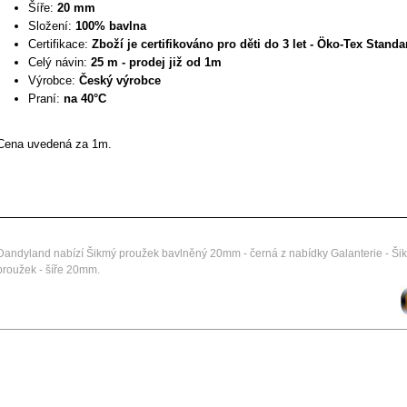
Šíře:
20 mm
Složení:
100% bavlna
Certifikace:
Zboží je certifikováno pro děti do 3 let - Öko-Tex Standard
Celý návin:
25 m - prodej již od 1m
Výrobce:
Český výrobce
Praní:
na 40°C
Cena uvedená za 1m.
Dandyland nabízí Šikmý proužek bavlněný 20mm - černá z nabídky Galanterie - Ši
proužek - šíře 20mm.