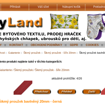
Přihlásit
Váš účet
Nákupní košík
Pokladn
Y
::
KONTAKT
::
OBCHODNÍ PODMÍNKY
::
GDPR
::
COOKIES
::
Úvod
::
Galanterie
::
Šikmý proužek
::
Šikmý proužek - šíře 20mm
:: Šikmý proužek bavlně
ento produkt najdete také v těchto kategoriích:
alanterie / Šikmý proužek / Šikmý proužek - šíře 20mm
aktuálně prohlížíte: 4/26
Šikmý proužek bavlněný 20mm - černá