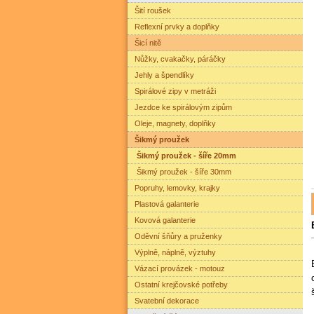
Šití roušek
Reflexní prvky a doplňky
Šicí nitě
Nůžky, cvakačky, páráčky
Jehly a špendlíky
Spirálové zipy v metráži
Jezdce ke spirálovým zipům
Oleje, magnety, doplňky
Šikmý proužek
Šikmý proužek - šíře 20mm
Šikmý proužek - šíře 30mm
Popruhy, lemovky, krajky
Plastová galanterie
Kovová galanterie
Oděvní šňůry a pruženky
Výplně, náplně, výztuhy
Vázací provázek - motouz
Ostatní krejčovské potřeby
Svatební dekorace