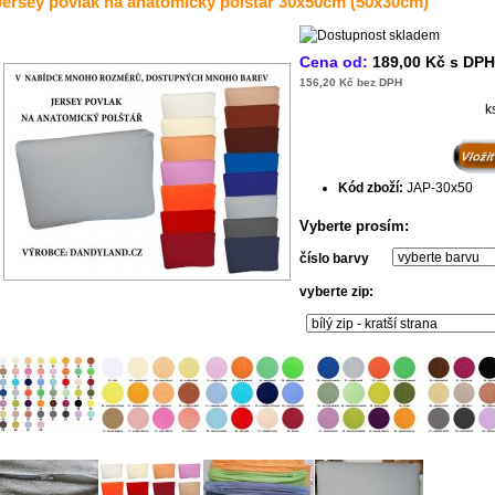
Jersey povlak na anatomický polštář 30x50cm (50x30cm)
Cena od:
189,00 Kč s DPH
156,20 Kč bez DPH
k
Kód zboží:
JAP-30x50
Vyberte prosím:
číslo barvy
vyberte zip: