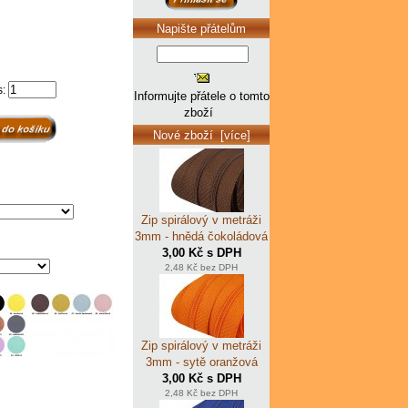
Napište přátelům
s:
Informujte přátele o tomto
zboží
Nové zboží [více]
Zip spirálový v metráži
3mm - hnědá čokoládová
3,00 Kč s DPH
2,48 Kč bez DPH
Zip spirálový v metráži
3mm - sytě oranžová
3,00 Kč s DPH
2,48 Kč bez DPH