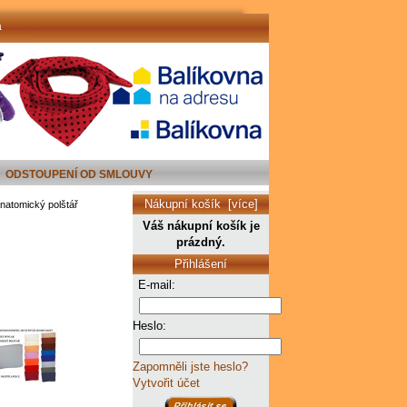
a
ODSTOUPENÍ OD SMLOUVY
Nákupní košík [více]
natomický polštář
Váš nákupní košík je
prázdný.
Přihlášení
E-mail:
Heslo:
Zapomněli jste heslo?
Vytvořit účet