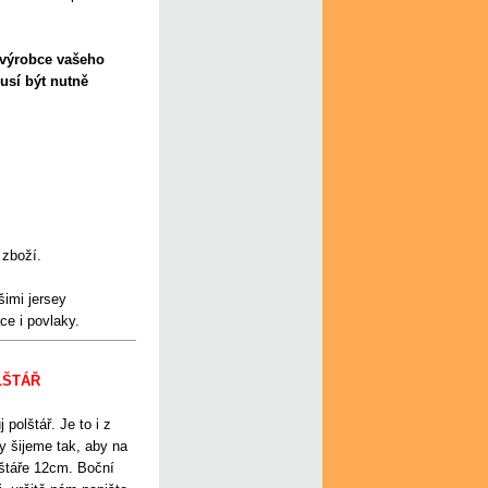
o výrobce vašeho
usí být nutně
zboží.
šimi jersey
ce i povlaky.
LŠTÁŘ
polštář. Je to i z
y šijeme tak, aby na
štáře 12cm. Boční