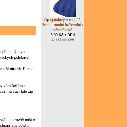
Zip spirálový v metráži
3mm - modrá královská /
námořnická
3,00 Kč s DPH
2,48 Kč bez DPH
e příjemný a velmi
mických polštářích.
delší straně
. Pokud
aby vám šel lépe
leží na vás, kde zip
yrábíme rovně našité
chrání váš polštář