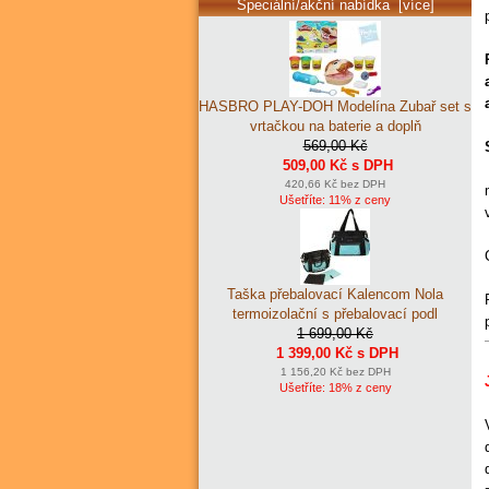
Speciální/akční nabídka [více]
HASBRO PLAY-DOH Modelína Zubař set s
vrtačkou na baterie a doplň
569,00 Kč
509,00 Kč s DPH
420,66 Kč bez DPH
Ušetříte: 11% z ceny
Taška přebalovací Kalencom Nola
termoizolační s přebalovací podl
1 699,00 Kč
1 399,00 Kč s DPH
1 156,20 Kč bez DPH
Ušetříte: 18% z ceny