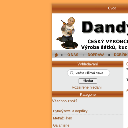
Úvod
🏠︎
::
O NÁS
::
DOPRAVA
::
DOBÍRK
Vyhledávaní
3
T
Rozšířené hledání
A
Kategorie
Všechno zboží ...
Bytový textil a doplňky
Metráž látek
Galanterie