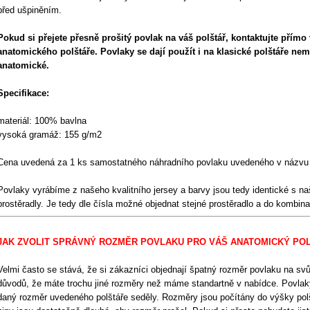
před ušpiněním.
Pokud si přejete přesně prošitý povlak na váš polštář, kontaktujte přím
anatomického polštáře. Povlaky se dají použít i na klasické polštáře nem
anatomické.
Specifikace:
materiál: 100% bavlna
vysoká gramáž: 155 g/m2
Cena uvedená za 1 ks samostatného náhradního povlaku uvedeného v názvu 
Povlaky vyrábíme z našeho kvalitního jersey a barvy jsou tedy identické s na
prostěradly. Je tedy dle čísla možné objednat stejné prostěradlo a do kombina
JAK ZVOLIT SPRÁVNÝ ROZMĚR POVLAKU PRO VÁŠ ANATOMICKÝ PO
Velmi často se stává, že si zákazníci objednají špatný rozměr povlaku na svůj 
důvodů, že máte trochu jiné rozměry než máme standartně v nabídce. Povlak
daný rozměr uvedeného polštáře seděly. Rozměry jsou počítány do výšky pol