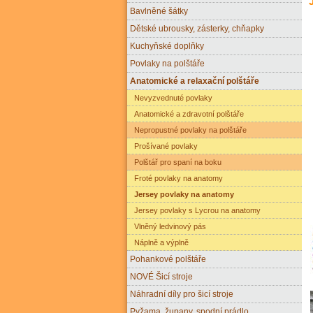
Bavlněné šátky
Dětské ubrousky, zásterky, chňapky
Kuchyňské doplňky
Povlaky na polštáře
Anatomické a relaxační polštáře
Nevyzvednuté povlaky
Anatomické a zdravotní polštáře
Nepropustné povlaky na polštáře
Prošívané povlaky
Polštář pro spaní na boku
Froté povlaky na anatomy
Jersey povlaky na anatomy
Jersey povlaky s Lycrou na anatomy
Vlněný ledvinový pás
Náplně a výplně
Pohankové polštáře
NOVÉ Šicí stroje
Náhradní díly pro šicí stroje
Pyžama, župany, spodní prádlo