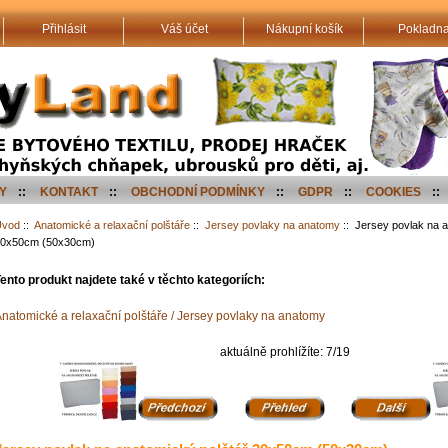
Přihlásit
Váš účet
Nákupní košík
Pokladn
Y
::
KONTAKT
::
OBCHODNÍ PODMÍNKY
::
GDPR
::
COOKIES
::
Úvod
::
Anatomické a relaxační polštáře
::
Jersey povlaky na anatomy
:: Jersey povlak na a
0x50cm (50x30cm)
ento produkt najdete také v těchto kategoriích:
natomické a relaxační polštáře / Jersey povlaky na anatomy
aktuálně prohlížíte: 7/19