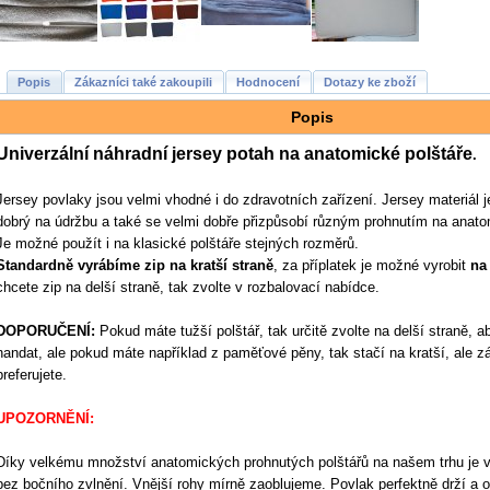
Popis
Zákazníci také zakoupili
Hodnocení
Dotazy ke zboží
Popis
Univerzální náhradní jersey potah
na anatomické polštáře
.
Jersey povlaky jsou velmi vhodné i do zdravotních zařízení.
Jersey materiál j
dobrý na údržbu a také se velmi dobře přizpůsobí různým prohnutím na anato
Je možné použít i na klasické polštáře stejných rozměrů.
Standardně vyrábíme zip na kratší straně
, za příplatek je možné vyrobit
na
chcete zip na delší straně, tak zvolte v rozbalovací nabídce.
DOPORUČENÍ:
Pokud máte tužší polštář, tak určitě zvolte na delší straně, 
nandat, ale pokud máte například z paměťové pěny, tak stačí na kratší, ale zá
preferujete.
UPOZORNĚNÍ:
Díky velkému množství anatomických prohnutých polštářů na našem trhu je v
bez bočního zvlnění. Vnější rohy mírně zaoblujeme. Povlak perfektně drží a o