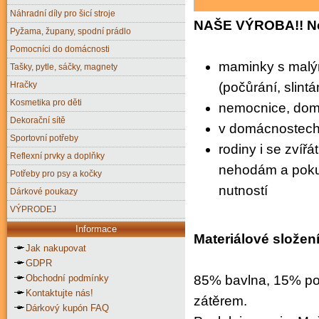
Náhradní díly pro šicí stroje
NAŠE VÝROBA!! Nep
Pyžama, župany, spodní prádlo
Pomocníci do domácnosti
maminky s malý
Tašky, pytle, sáčky, magnety
Hračky
(počůrání, slintá
Kosmetika pro děti
nemocnice, dom
Dekorační sítě
v domácnostech 
Sportovní potřeby
rodiny i se zvíř
Reflexní prvky a doplňky
nehodám a pokud
Potřeby pro psy a kočky
nutností
Dárkové poukazy
VÝPRODEJ
Informace
Materiálové složení
Jak nakupovat
GDPR
Obchodní podmínky
85% bavlna, 15% po
Kontaktujte nás!
zátěrem.
Dárkový kupón FAQ