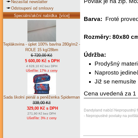
Povlak je na zip.
Mož
Nezasílat newslatter
Odstoupení od smlouvy
Speciální/akční nabídka [více]
Barva:
Froté proved
Rozměry: 80x80 c
Teplákovina - úplet 100% bavlna 280g/m2 -
ROLE 15 kg/28bm
Údržba:
6 720,00 Kč
5 600,00 Kč s DPH
Prodyšný materiá
4 628,10 Kč bez DPH
Ušetříte: 17% z ceny
Naprosto jedine
Již se nemusíte 
Cena uvedená za 1 
Sada školní penál a peněženka Spiderman
338,00 Kč
329,00 Kč s DPH
Dandyland nabízí Nepropustný fr
271,90 Kč bez DPH
- Nepropustné povlaky na polštá
Ušetříte: 3% z ceny