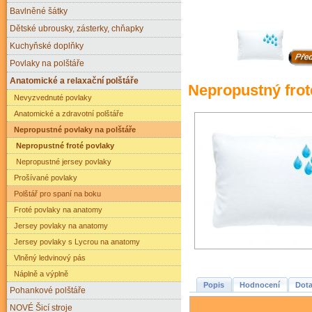
Bavlněné šátky
Dětské ubrousky, zásterky, chňapky
Kuchyňské doplňky
Povlaky na polštáře
Anatomické a relaxační polštáře
Nepropustný frot
Nevyzvednuté povlaky
Anatomické a zdravotní polštáře
Nepropustné povlaky na polštáře
Nepropustné froté povlaky
Nepropustné jersey povlaky
Prošívané povlaky
Polštář pro spaní na boku
Froté povlaky na anatomy
Jersey povlaky na anatomy
Jersey povlaky s Lycrou na anatomy
Vlněný ledvinový pás
Náplně a výplně
Popis
Hodnocení
Dota
Pohankové polštáře
NOVÉ Šicí stroje