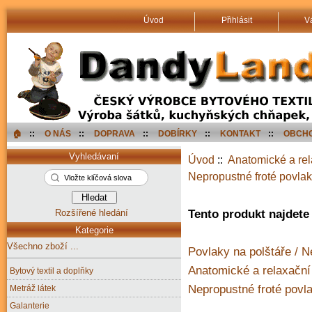
Úvod
Přihlásit
V
🏠︎
::
O NÁS
::
DOPRAVA
::
DOBÍRKY
::
KONTAKT
::
OBCHO
Vyhledávaní
Úvod
::
Anatomické a rel
Nepropustné froté povla
Rozšířené hledání
Tento produkt najdete 
Kategorie
Všechno zboží ...
Povlaky na polštáře / N
Anatomické a relaxační 
Bytový textil a doplňky
Nepropustné froté povl
Metráž látek
Galanterie