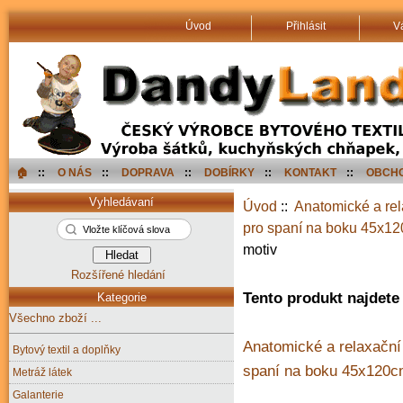
Úvod
Přihlásit
V
🏠︎
::
O NÁS
::
DOPRAVA
::
DOBÍRKY
::
KONTAKT
::
OBCHO
Vyhledávaní
Úvod
::
Anatomické a rel
pro spaní na boku 45x1
motiv
Rozšířené hledání
Tento produkt najdete 
Kategorie
Všechno zboží ...
Anatomické a relaxační 
Bytový textil a doplňky
spaní na boku 45x120
Metráž látek
Galanterie