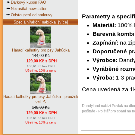
Dárkový kupón FAQ
Nezasílat newslatter
Odstoupení od smlouvy
Parametry a specif
Speciální/akční nabídka [více]
Materiál:
100% 
Barevná kombi
Zapínání:
na zi
Hárací kalhotky pro psy Jahůdka
Doporučené pr
144,00 Kč
Výrobce:
Dandy
129,00 Kč s DPH
106,61 Kč bez DPH
Vyráběné rozm
Ušetříte: 10% z ceny
Výroba:
1-3 pra
Cena uvedená za 1k
Hárací kalhotky pro psy Jahůdka - proužek
vel. S
Dandyland nabízí Povlak na dlou
149,00 Kč
polštáře - Polštář pro spaní na 
129,00 Kč s DPH
106,61 Kč bez DPH
Ušetříte: 13% z ceny