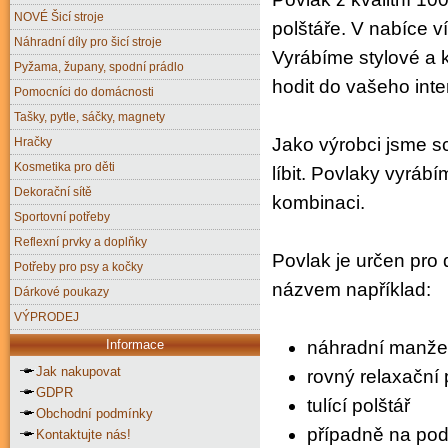
NOVÉ Šicí stroje
polštáře. V nabíce v
Náhradní díly pro šicí stroje
Vyrábíme stylové a kv
Pyžama, župany, spodní prádlo
hodit do vašeho inter
Pomocníci do domácnosti
Tašky, pytle, sáčky, magnety
Jako výrobci jsme 
Hračky
Kosmetika pro děti
líbit. Povlaky vyráb
Dekorační sítě
kombinaci.
Sportovní potřeby
Reflexní prvky a doplňky
Povlak je určen pro 
Potřeby pro psy a kočky
názvem například:
Dárkové poukazy
VÝPRODEJ
náhradní manže
Informace
Jak nakupovat
rovný relaxační 
GDPR
tulící polštář
Obchodní podmínky
případně na pod
Kontaktujte nás!