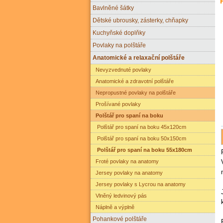
Bavlněné šátky
Dětské ubrousky, zásterky, chňapky
Kuchyňské doplňky
Povlaky na polštáře
Anatomické a relaxační polštáře
Nevyzvednuté povlaky
Anatomické a zdravotní polštáře
Nepropustné povlaky na polštáře
Prošívané povlaky
Polštář pro spaní na boku
Polštář pro spaní na boku 45x120cm
Polštář pro spaní na boku 50x150cm
Polštář pro spaní na boku 55x180cm
Froté povlaky na anatomy
Jersey povlaky na anatomy
Jersey povlaky s Lycrou na anatomy
Vlněný ledvinový pás
Náplně a výplně
Pohankové polštáře