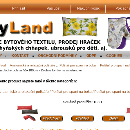
Přihlásit
Váš účet
Nákupní košík
Pokladn
Y
::
KONTAKT
::
OBCHODNÍ PODMÍNKY
::
GDPR
::
COOKIES
::
Úvod
::
Anatomické a relaxační polštáře
::
Polštář pro spaní na boku
::
Polštář pro spaní n
a dlouhý polštář 55x180cm - Drobné kvítky na smetanové
ento produkt najdete také v těchto kategoriích:
natomické a relaxační polštáře / Polštář pro spaní na boku / Polštář pro spaní na
aktuálně prohlížíte: 10/21