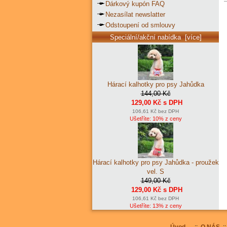
Dárkový kupón FAQ
Nezasílat newslatter
Odstoupení od smlouvy
Speciální/akční nabídka [více]
Hárací kalhotky pro psy Jahůdka
144,00 Kč
129,00 Kč s DPH
106,61 Kč bez DPH
Ušetříte: 10% z ceny
Hárací kalhotky pro psy Jahůdka - proužek
vel. S
149,00 Kč
129,00 Kč s DPH
106,61 Kč bez DPH
Ušetříte: 13% z ceny
Úvod
::
O NÁS
: