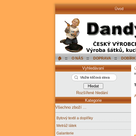
Úvod
🏠︎
::
O NÁS
::
DOPRAVA
::
DOBÍRK
Vyhledávaní
n
T
Rozšířené hledání
A
Kategorie
Všechno zboží ...
Bytový textil a doplňky
Metráž látek
Galanterie