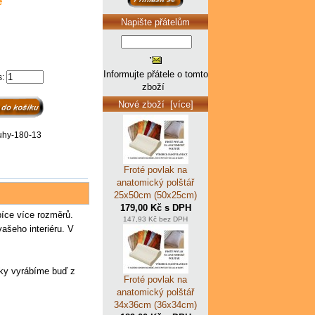
é
Napište přátelům
Informujte přátele o tomto
s:
zboží
Nové zboží [více]
uhy-180-13
Froté povlak na
anatomický polštář
25x50cm (50x25cm)
179,00 Kč s DPH
bíce více rozměrů.
147,93 Kč bez DPH
vašeho interiéru. V
aky vyrábíme buď z
Froté povlak na
anatomický polštář
34x36cm (36x34cm)