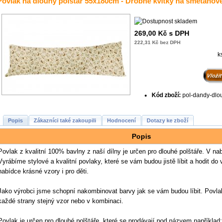
Povlak na dlouhý polštář 55x180cm - Drobné kvítky na smetanov
269,00 Kč s DPH
222,31 Kč bez DPH
k
Kód zboží:
pol-dandy-dlo
Popis
Zákazníci také zakoupili
Hodnocení
Dotazy ke zboží
Popis
Povlak z kvalitní 100% bavlny z naší dílny je určen pro dlouhé polštáře. V na
Vyrábíme stylové a kvalitní povlaky, které se vám budou jistě líbit a hodit do 
nabídce krásné vzory i pro děti.
Jako výrobci jsme schopní nakombinovat barvy jak se vám budou líbit. Povl
každé strany stejný vzor nebo v kombinaci.
Povlak je určen pro dlouhé polštáře, které se prodávají pod názvem například: