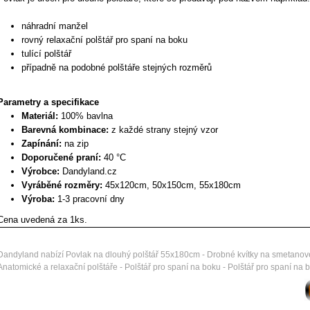
náhradní manžel
rovný relaxační polštář pro spaní na boku
tulící polštář
případně na podobné polštáře stejných rozměrů
Parametry a specifikace
Materiál:
100% bavlna
Barevná kombinace:
z každé strany stejný vzor
Zapínání:
na zip
Doporučené praní:
40 °C
Výrobce:
Dandyland.cz
Vyráběné rozměry:
45x120cm, 50x150cm, 55x180cm
Výroba:
1-3 pracovní dny
Cena uvedená za 1ks.
Dandyland nabízí Povlak na dlouhý polštář 55x180cm - Drobné kvítky na smetanov
Anatomické a relaxační polštáře - Polštář pro spaní na boku - Polštář pro spaní n