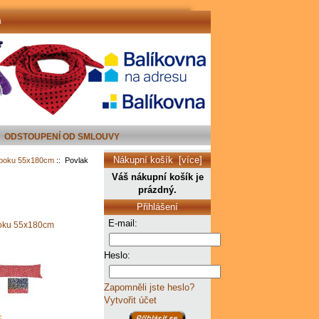
a
ODSTOUPENÍ OD SMLOUVY
Nákupní košík [více]
a boku 55x180cm
:: Povlak
Váš nákupní košík je
prázdný.
Přihlášení
E-mail:
 boku 55x180cm
Heslo:
Zapomněli jste heslo?
Vytvořit účet