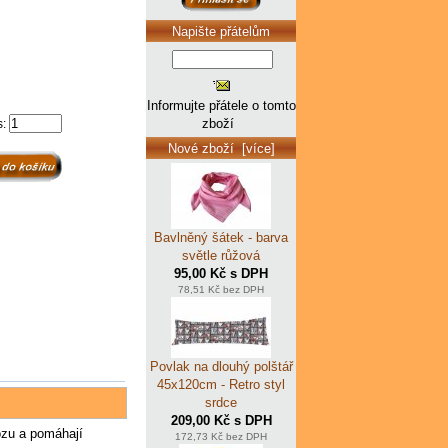
Napište přátelům
Informujte přátele o tomto
zboží
s:
Nové zboží [více]
Bavlněný šátek - barva
světle růžová
95,00 Kč s DPH
78,51 Kč bez DPH
Povlak na dlouhý polštář
45x120cm - Retro styl
srdce
209,00 Kč s DPH
vozu a pomáhají
172,73 Kč bez DPH