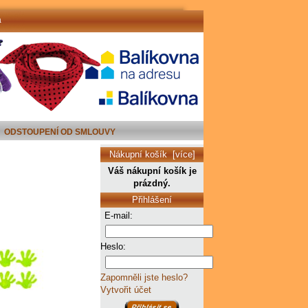
a
ODSTOUPENÍ OD SMLOUVY
Nákupní košík [více]
Váš nákupní košík je
prázdný.
Přihlášení
E-mail:
Heslo:
Zapomněli jste heslo?
Vytvořit účet