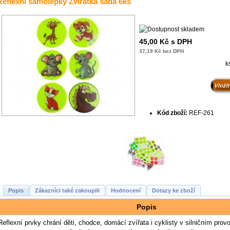
Reflexní samolepky Zvířátka sada 6ks
45,00 Kč s DPH
37,19 Kč bez DPH
k
Kód zboží:
REF-261
Popis
Zákazníci také zakoupili
Hodnocení
Dotazy ke zboží
Popis
Reflexní prvky chrání děti, chodce, domácí zvířata i cyklisty v silničním pro