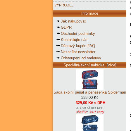
VÝPRODEJ
Informace
Jak nakupovat
GDPR
Obchodní podmínky
Kontaktujte nás!
Dárkový kupón FAQ
Nezasílat newslatter
Odstoupení od smlouvy
Speciální/akční nabídka [více]
Sada školní penál a peněženka Spiderman
338,00 Kč
329,00 Kč s DPH
271,90 Kč bez DPH
Ušetříte: 3% z ceny