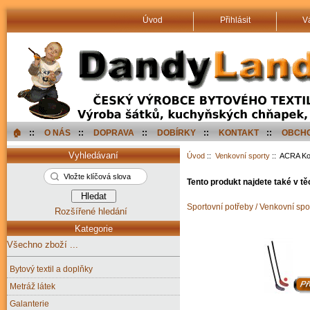
Úvod
Přihlásit
V
🏠︎
::
O NÁS
::
DOPRAVA
::
DOBÍRKY
::
KONTAKT
::
OBCHO
Vyhledávaní
Úvod
::
Venkovní sporty
:: ACRA Kot
Tento produkt najdete také v tě
Sportovní potřeby / Venkovní spo
Rozšířené hledání
Kategorie
Všechno zboží ...
Bytový textil a doplňky
Metráž látek
Galanterie