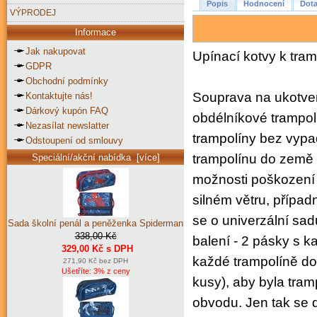
Popis
Hodnocení
Dota
VÝPRODEJ
Informace
Jak nakupovat
Upínací kotvy k tra
GDPR
Obchodní podmínky
Souprava na ukotvení
Kontaktujte nás!
Dárkový kupón FAQ
obdélníkové trampol
Nezasílat newslatter
trampolíny bez vypa
Odstoupení od smlouvy
trampolínu do země 
Speciální/akční nabídka [více]
možnosti poškození t
silném větru, případ
se o univerzální sad
Sada školní penál a peněženka Spiderman
338,00 Kč
balení - 2 pásky s k
329,00 Kč s DPH
každé trampolíně do
271,90 Kč bez DPH
Ušetříte: 3% z ceny
kusy), aby byla tra
obvodu. Jen tak se d