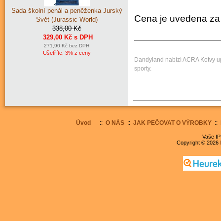
Sada školní penál a peněženka Jurský
Cena je uvedena za 
Svět (Jurassic World)
338,00 Kč
329,00 Kč s DPH
271,90 Kč bez DPH
Ušetříte: 3% z ceny
Dandyland nabízí ACRA Kotvy up
sporty.
Úvod
::
O NÁS
::
JAK PEČOVAT O VÝROBKY
::
Vaše IP
Copyright © 2026