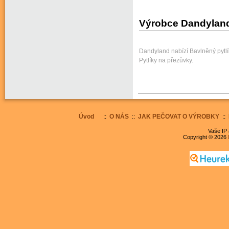
Výrobce Dandylan
Dandyland nabízí Bavlněný pytlí
Pytlíky na přezůvky.
Úvod
::
O NÁS
::
JAK PEČOVAT O VÝROBKY
::
Vaše IP 
Copyright © 2026