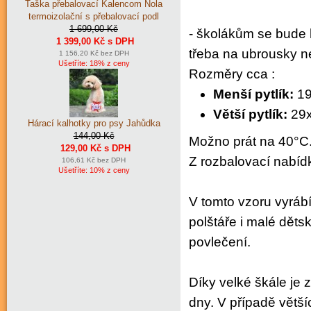
Taška přebalovací Kalencom Nola
termoizolační s přebalovací podl
1 699,00 Kč
- školákům se bude h
1 399,00 Kč s DPH
třeba na ubrousky n
1 156,20 Kč bez DPH
Ušetříte: 18% z ceny
Rozměry cca :
Menší pytlík:
19
Větší pytlík:
29
Hárací kalhotky pro psy Jahůdka
144,00 Kč
Možno prát na 40°C
129,00 Kč s DPH
Z rozbalovací nabídk
106,61 Kč bez DPH
Ušetříte: 10% z ceny
V tomto vzoru vyráb
polštáře i malé děts
povlečení.
Díky velké škále je 
dny. V případě větší