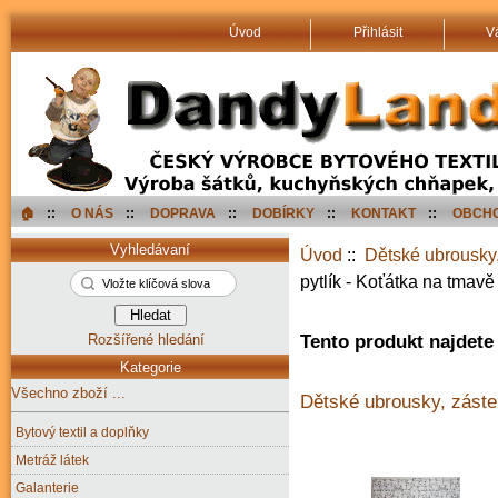
Úvod
Přihlásit
V
🏠︎
::
O NÁS
::
DOPRAVA
::
DOBÍRKY
::
KONTAKT
::
OBCHO
Vyhledávaní
Úvod
::
Dětské ubrousky,
pytlík - Koťátka na tmav
Rozšířené hledání
Tento produkt najdete 
Kategorie
Všechno zboží ...
Dětské ubrousky, záste
Bytový textil a doplňky
Metráž látek
Galanterie