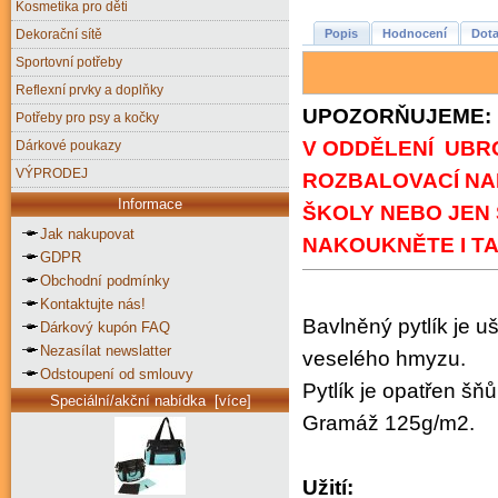
Kosmetika pro děti
Dekorační sítě
Popis
Hodnocení
Dota
Sportovní potřeby
Reflexní prvky a doplňky
UPOZORŇUJEME: - 
Potřeby pro psy a kočky
V ODDĚLENÍ UBRO
Dárkové poukazy
VÝPRODEJ
ROZBALOVACÍ NA
Informace
ŠKOLY NEBO JEN
Jak nakupovat
NAKOUKNĚTE I T
GDPR
Obchodní podmínky
Kontaktujte nás!
Bavlněný pytlík je u
Dárkový kupón FAQ
Nezasílat newslatter
veselého hmyzu.
Odstoupení od smlouvy
Pytlík je opatřen šňů
Speciální/akční nabídka [více]
Gramáž 125g/m2.
Užití: