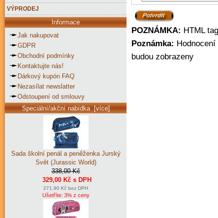
VÝPRODEJ
Informace
POZNÁMKA:
HTML tagy
Jak nakupovat
Poznámka:
Hodnocení m
GDPR
Obchodní podmínky
budou zobrazeny
Kontaktujte nás!
Dárkový kupón FAQ
Nezasílat newslatter
Odstoupení od smlouvy
Speciální/akční nabídka [více]
Sada školní penál a peněženka Jurský
Svět (Jurassic World)
338,00 Kč
329,00 Kč s DPH
271,90 Kč bez DPH
Ušetříte: 3% z ceny