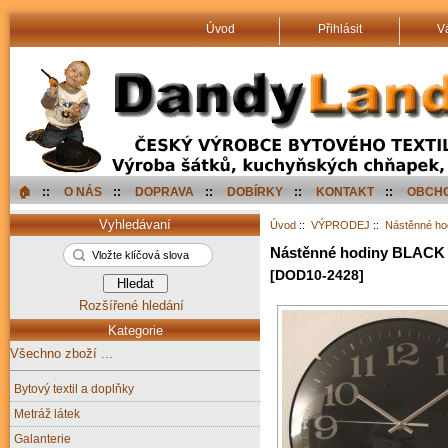
Úvod
Přihlásit
V
🏠︎
::
O NÁS
::
DOPRAVA
::
DOBÍRKY
::
KONTAKT
::
OBCHO
Vyhledávaní
Úvod
::
VÝPRODEJ
::
Nástěnné ho
Nástěnné hodiny BLACK 
[DOD10-2428]
Rozšířené hledání
Kategorie
Všechno zboží ...
Bytový textil a doplňky
Metráž látek
Galanterie