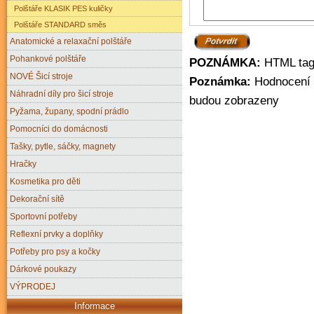
Polštáře KLASIK PES kuličky
Polštáře STANDARD směs
Anatomické a relaxační polštáře
Pohankové polštáře
POZNÁMKA:
HTML tagy
NOVÉ Šicí stroje
Poznámka:
Hodnocení m
Náhradní díly pro šicí stroje
budou zobrazeny
Pyžama, župany, spodní prádlo
Pomocníci do domácnosti
Tašky, pytle, sáčky, magnety
Hračky
Kosmetika pro děti
Dekorační sítě
Sportovní potřeby
Reflexní prvky a doplňky
Potřeby pro psy a kočky
Dárkové poukazy
VÝPRODEJ
Informace