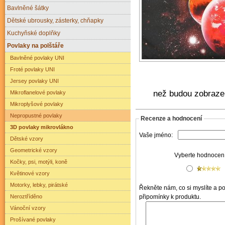
Bavlněné šátky
Dětské ubrousky, zásterky, chňapky
Kuchyňské doplňky
Povlaky na polštáře
Bavlněné povlaky UNI
Froté povlaky UNI
Jersey povlaky UNI
než budou zobraz
Mikroflanelové povlaky
Mikroplyšové povlaky
Nepropustné povlaky
Recenze a hodnocení
3D povlaky mikrovlákno
Vaše jméno:
Dětské vzory
Geometrické vzory
Vyberte hodnocení 
Kočky, psi, motýli, koně
Květinové vzory
Motorky, lebky, pirátské
Řekněte nám, co si myslíte a pod
Neroztříděno
připomínky k produktu.
Vánoční vzory
Prošívané povlaky