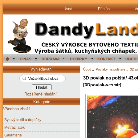
Úvod
Přihlásit
V
🏠︎
::
O NÁS
::
DOPRAVA
::
DOBÍRKY
::
KONTAKT
::
OBCHO
Vyhledávaní
Úvod
::
Povlaky na polštáře
::
3D p
3D povlak na polštář 43x
[3Dpovlak-vesmir]
Rozšířené hledání
Kategorie
Všechno zboží ...
Bytový textil a doplňky
Metráž látek
Galanterie