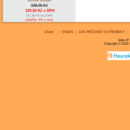
Minnie Mouse
338,00 Kč
329,00 Kč s DPH
271,90 Kč bez DPH
Ušetříte: 3% z ceny
Úvod
::
O NÁS
::
JAK PEČOVAT O VÝROBKY
::
Vaše IP 
Copyright © 2026