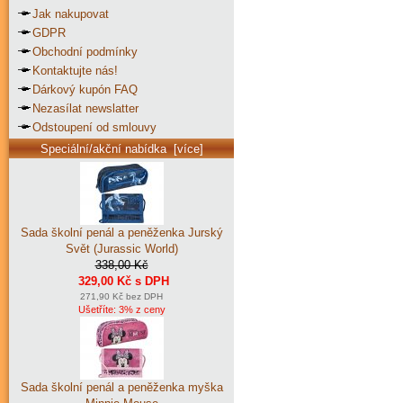
Jak nakupovat
GDPR
Obchodní podmínky
Kontaktujte nás!
Dárkový kupón FAQ
Nezasílat newslatter
Odstoupení od smlouvy
Speciální/akční nabídka [více]
Sada školní penál a peněženka Jurský
Svět (Jurassic World)
338,00 Kč
329,00 Kč s DPH
271,90 Kč bez DPH
Ušetříte: 3% z ceny
Sada školní penál a peněženka myška