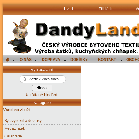
Úvod
Přihlásit
V
🏠︎
::
O NÁS
::
DOPRAVA
::
DOBÍRKY
::
KONTAKT
::
OBCHO
Vyhledávaní
Rozšířené hledání
Kategorie
Všechno zboží ...
Bytový textil a doplňky
Metráž látek
Galanterie