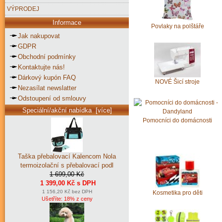
VÝPRODEJ
Informace
Povlaky na polštáře
Jak nakupovat
GDPR
Obchodní podmínky
Kontaktujte nás!
Dárkový kupón FAQ
NOVÉ Šicí stroje
Nezasílat newslatter
Odstoupení od smlouvy
Speciální/akční nabídka [více]
Pomocníci do domácnosti
Taška přebalovací Kalencom Nola
termoizolační s přebalovací podl
1 699,00 Kč
1 399,00 Kč s DPH
1 156,20 Kč bez DPH
Kosmetika pro děti
Ušetříte: 18% z ceny