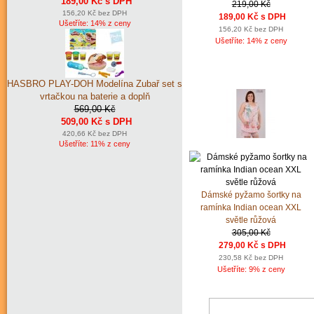
189,00 Kč s DPH
219,00 Kč
156,20 Kč bez DPH
189,00 Kč s DPH
Ušetříte: 14% z ceny
156,20 Kč bez DPH
Ušetříte: 14% z ceny
HASBRO PLAY-DOH Modelína Zubař set s
vrtačkou na baterie a doplň
569,00 Kč
509,00 Kč s DPH
420,66 Kč bez DPH
Ušetříte: 11% z ceny
Dámské pyžamo šortky na
ramínka Indian ocean XXL
světle růžová
305,00 Kč
279,00 Kč s DPH
230,58 Kč bez DPH
Ušetříte: 9% z ceny