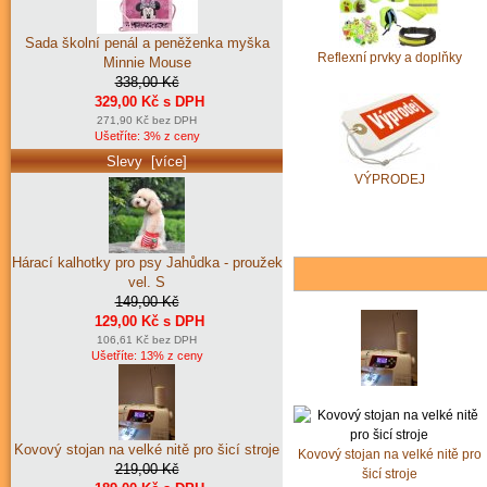
Sada školní penál a peněženka myška
Reflexní prvky a doplňky
Minnie Mouse
338,00 Kč
329,00 Kč s DPH
271,90 Kč bez DPH
Ušetříte: 3% z ceny
Slevy [více]
VÝPRODEJ
Hárací kalhotky pro psy Jahůdka - proužek
vel. S
149,00 Kč
129,00 Kč s DPH
106,61 Kč bez DPH
Ušetříte: 13% z ceny
Kovový stojan na velké nitě pro šicí stroje
Kovový stojan na velké nitě pro
219,00 Kč
šicí stroje