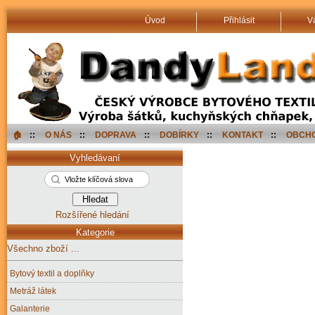
Úvod
Přihlásit
V
🏠︎
::
O NÁS
::
DOPRAVA
::
DOBÍRKY
::
KONTAKT
::
OBCHO
Vyhledávaní
Rozšířené hledání
Kategorie
Všechno zboží ...
Bytový textil a doplňky
Metráž látek
Galanterie