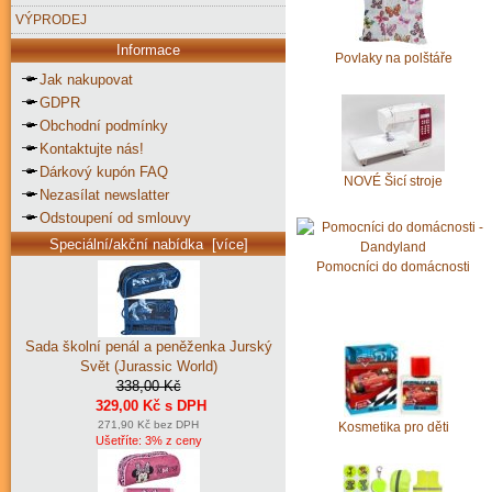
VÝPRODEJ
Informace
Povlaky na polštáře
Jak nakupovat
GDPR
Obchodní podmínky
Kontaktujte nás!
Dárkový kupón FAQ
NOVÉ Šicí stroje
Nezasílat newslatter
Odstoupení od smlouvy
Speciální/akční nabídka [více]
Pomocníci do domácnosti
Sada školní penál a peněženka Jurský
Svět (Jurassic World)
338,00 Kč
329,00 Kč s DPH
271,90 Kč bez DPH
Kosmetika pro děti
Ušetříte: 3% z ceny