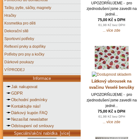
UPOZORŇUJEME - pro
Tašky, pytle, sáčky, magnety
zjednodušení jsme zavedli na
jedné...
Hračky
75,00 Kč s DPH
Kosmetika pro děti
61,98 Kč bez DPH
... více zde
Dekorační sítě
Sportovní potřeby
Reflexní prvky a doplňky
Potřeby pro psy a kočky
Dárkové poukazy
VÝPRODEJ
Informace
Látkový ubrousek na
Jak nakupovat
svačinu Veselé berušky
GDPR
UPOZORŇUJEME - pro
Obchodní podmínky
zjednodušení jsme zavedli na
jedné...
Kontaktujte nás!
75,00 Kč s DPH
Dárkový kupón FAQ
61,98 Kč bez DPH
Nezasílat newslatter
... více zde
Odstoupení od smlouvy
Speciální/akční nabídka [více]