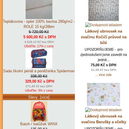
Teplákovina - úplet 100% bavlna 280g/m2 -
ROLE 15 kg/28bm
Látkový ubrousek na
6 720,00 Kč
5 600,00 Kč s DPH
svačinu Kočičí průvod na
4 628,10 Kč bez DPH
bílé
Ušetříte: 17% z ceny
UPOZORŇUJEME - pro
zjednodušení jsme zavedli na
jedné...
75,00 Kč s DPH
61,98 Kč bez DPH
Sada školní penál a peněženka Spiderman
... více zde
338,00 Kč
329,00 Kč s DPH
271,90 Kč bez DPH
Ušetříte: 3% z ceny
Slevy [více]
Látkový ubrousek na
svačinu Berušky a včelky
Batoh / batůžek WINX
UPOZORŇUJEME - pro