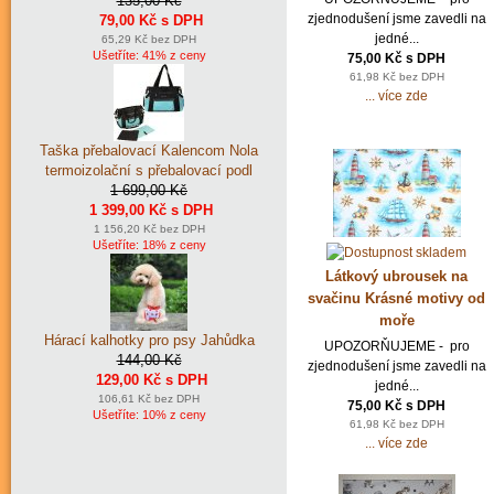
135,00 Kč
zjednodušení jsme zavedli na
79,00 Kč s DPH
jedné...
65,29 Kč bez DPH
Ušetříte: 41% z ceny
75,00 Kč s DPH
61,98 Kč bez DPH
... více zde
Taška přebalovací Kalencom Nola
termoizolační s přebalovací podl
1 699,00 Kč
1 399,00 Kč s DPH
1 156,20 Kč bez DPH
Ušetříte: 18% z ceny
Látkový ubrousek na
svačinu Krásné motivy od
moře
Hárací kalhotky pro psy Jahůdka
UPOZORŇUJEME - pro
144,00 Kč
zjednodušení jsme zavedli na
129,00 Kč s DPH
jedné...
106,61 Kč bez DPH
75,00 Kč s DPH
Ušetříte: 10% z ceny
61,98 Kč bez DPH
... více zde