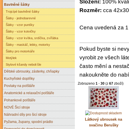
Složení:
100% kvali
Bavlněné šátky
Rozměr:
cca 42x30
Trojcípé bavlněné šátky
Šátky - jednobarevné
Šátky - vzor puntíky
Cena uvedená za 1
Šátky - vzor kotvičky
Šátky - vzor kvítka, srdíčka, zvířátka
Šátky - maskáč, lebky, motorky
Pokud byste si nevyb
Šátky pro motorkáře
vyrobit ze všech lá
Motýlek
Stylové kšandy neboli šle
často mění a nesta
Dětské ubrousky, zásterky, chňapky
nakoukněte do nab
Kuchyňské doplňky
Zobrazeno
1
-
30
(z
67
zboží)
Povlaky na polštáře
Anatomické a relaxační polštáře
Pohankové polštáře
NOVÉ Šicí stroje
Náhradní díly pro šicí stroje
Látkový ubrousek na
Pyžama, župany, spodní prádlo
svačinu Berušky
Pomocníci do domácnosti