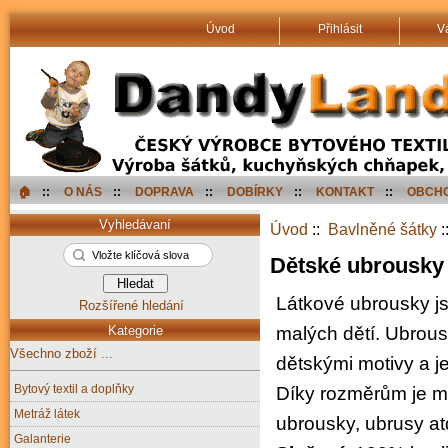
Úvod
Přihlásit
V
🏠︎
::
O NÁS
::
DOPRAVA
::
DOBÍRKY
::
KONTAKT
::
OBCHO
Vyhledávaní
Úvod
::
Bavlněné šátky
:
Dětské ubrousky
Látkové ubrousky js
Rozšířené hledání
Kategorie
malých dětí. Ubrou
Všechno zboží ...
dětskými motivy a j
Bytový textil a doplňky
Díky rozměrům je mo
Metráž látek
ubrousky, ubrusy at
Galanterie