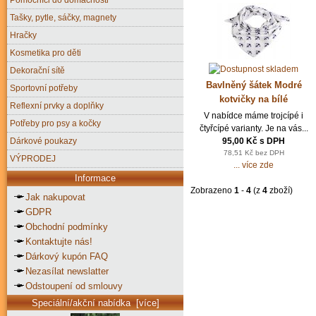
Tašky, pytle, sáčky, magnety
Hračky
Kosmetika pro děti
Dekorační sítě
Bavlněný šátek Modré
Sportovní potřeby
kotvičky na bílé
Reflexní prvky a doplňky
V nabídce máme trojcípé i
Potřeby pro psy a kočky
čtyřcípé varianty. Je na vás...
95,00 Kč s DPH
Dárkové poukazy
78,51 Kč bez DPH
VÝPRODEJ
... více zde
Informace
Zobrazeno
1
-
4
(z
4
zboží)
Jak nakupovat
GDPR
Obchodní podmínky
Kontaktujte nás!
Dárkový kupón FAQ
Nezasílat newslatter
Odstoupení od smlouvy
Speciální/akční nabídka [více]