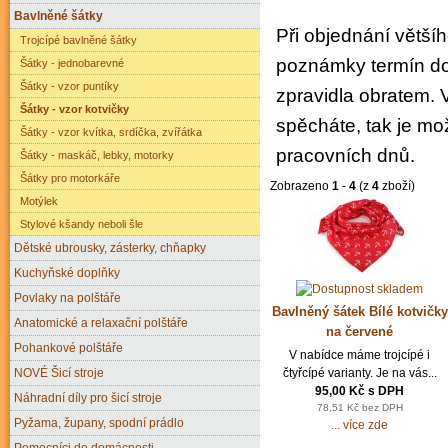
Bavlněné šátky
Při objednání větší
Trojcípé bavlněné šátky
poznámky termín do
Šátky - jednobarevné
Šátky - vzor puntíky
zpravidla obratem. 
Šátky - vzor kotvičky
spěcháte, tak je mo
Šátky - vzor kvítka, srdíčka, zvířátka
pracovních dnů.
Šátky - maskáč, lebky, motorky
Šátky pro motorkáře
Zobrazeno
1
-
4
(z
4
zboží)
Motýlek
Stylové kšandy neboli šle
Dětské ubrousky, zásterky, chňapky
Kuchyňské doplňky
Povlaky na polštáře
Bavlněný šátek Bílé kotvičky
Anatomické a relaxační polštáře
na červené
Pohankové polštáře
V nabídce máme trojcípé i
čtyřcípé varianty. Je na vás...
NOVÉ Šicí stroje
95,00 Kč s DPH
Náhradní díly pro šicí stroje
78,51 Kč bez DPH
Pyžama, župany, spodní prádlo
... více zde
Pomocníci do domácnosti