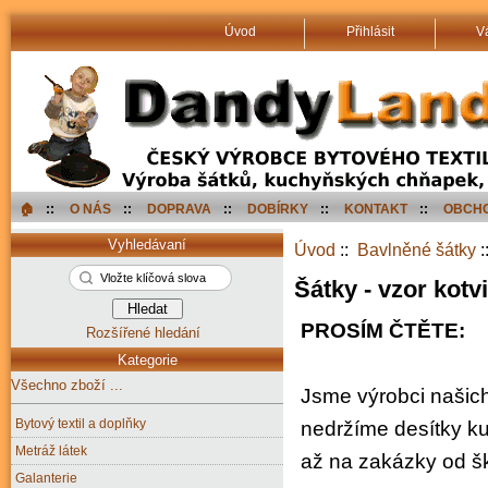
Úvod
Přihlásit
V
🏠︎
::
O NÁS
::
DOPRAVA
::
DOBÍRKY
::
KONTAKT
::
OBCHO
Vyhledávaní
Úvod
::
Bavlněné šátky
:
Šátky - vzor kotv
PROSÍM ČTĚTE:
Rozšířené hledání
Kategorie
Všechno zboží ...
Jsme výrobci našic
Bytový textil a doplňky
nedržíme desítky ku
Metráž látek
až na zakázky od ško
Galanterie