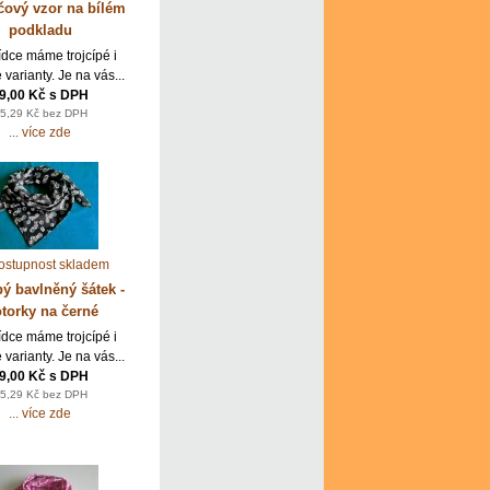
ový vzor na bílém
podkladu
ídce máme trojcípé i
 varianty. Je na vás...
9,00 Kč s DPH
5,29 Kč bez DPH
... více zde
pý bavlněný šátek -
torky na černé
ídce máme trojcípé i
 varianty. Je na vás...
9,00 Kč s DPH
5,29 Kč bez DPH
... více zde