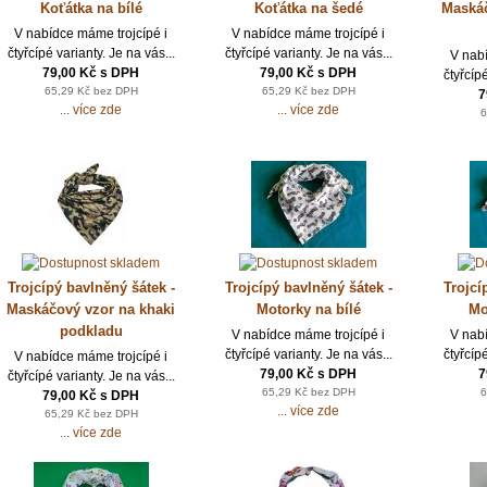
Koťátka na bílé
Koťátka na šedé
Maskáč
V nabídce máme trojcípé i
V nabídce máme trojcípé i
čtyřcípé varianty. Je na vás...
čtyřcípé varianty. Je na vás...
V nab
79,00 Kč s DPH
79,00 Kč s DPH
čtyřcípé
65,29 Kč bez DPH
65,29 Kč bez DPH
7
... více zde
... více zde
6
Trojcípý bavlněný šátek -
Trojcípý bavlněný šátek -
Trojcí
Maskáčový vzor na khaki
Motorky na bílé
Mo
podkladu
V nabídce máme trojcípé i
V nab
čtyřcípé varianty. Je na vás...
čtyřcípé
V nabídce máme trojcípé i
79,00 Kč s DPH
7
čtyřcípé varianty. Je na vás...
65,29 Kč bez DPH
6
79,00 Kč s DPH
... více zde
65,29 Kč bez DPH
... více zde