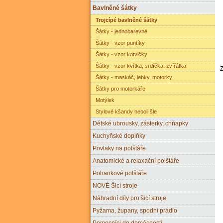
Bavlněné šátky
Trojcípé bavlněné šátky
Šátky - jednobarevné
Šátky - vzor puntíky
Šátky - vzor kotvičky
Šátky - vzor kvítka, srdíčka, zvířátka
Šátky - maskáč, lebky, motorky
Šátky pro motorkáře
Motýlek
Stylové kšandy neboli šle
Dětské ubrousky, zásterky, chňapky
Kuchyňské doplňky
Povlaky na polštáře
Anatomické a relaxační polštáře
Pohankové polštáře
NOVÉ Šicí stroje
Náhradní díly pro šicí stroje
Pyžama, župany, spodní prádlo
Pomocníci do domácnosti