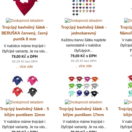
Trojcípý bavlněný šátek -
Trojcípý bavlněný šátek -
Trojcí
BERUŠKA červený, černý
jednobarevný
Námořn
puntík 8 mm
Každou barvu šátku najdete
V nab
samostatně v nabídce
čtyřcípé
V nabídce máme trojcípé i
čtyřcípých...
7
čtyřcípé varianty. Je na vás...
79,00 Kč s DPH
6
79,00 Kč s DPH
65,29 Kč bez DPH
65,29 Kč bez DPH
... více zde
... více zde
Trojcípý bavlněný šátek - S
Trojcípý bavlněný šátek - S
Trojcíp
bílým puntíkem 11mm
bílým puntíkem 17mm
bíl
V nabídce máme trojcípé i
V nabídce máme trojcípé i
V nab
čtyřcípé varianty. Je na vás...
čtyřcípé varianty. Je na vás...
čtyřcípé