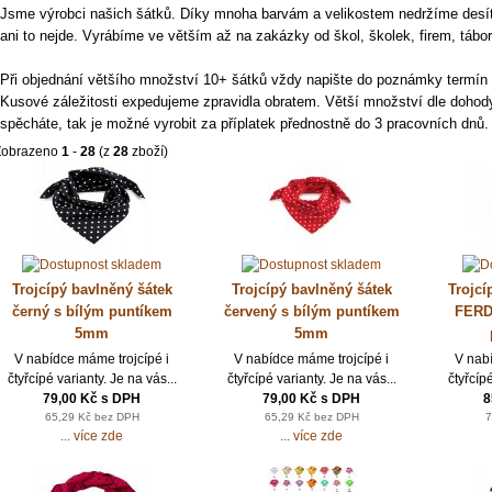
Jsme výrobci našich šátků. Díky mnoha barvám a velikostem nedržíme desí
ani to nejde. Vyrábíme ve větším až na zakázky od škol, školek, firem, tábor
Při objednání většího množství 10+ šátků vždy napište do poznámky termín 
Kusové záležitosti expedujeme zpravidla obratem. Větší množství dle dohod
spěcháte, tak je možné vyrobit za příplatek přednostně do 3 pracovních dnů.
Zobrazeno
1
-
28
(z
28
zboží)
Trojcípý bavlněný šátek
Trojcípý bavlněný šátek
Trojcí
černý s bílým puntíkem
červený s bílým puntíkem
FERDA
5mm
5mm
V nabídce máme trojcípé i
V nabídce máme trojcípé i
V nab
čtyřcípé varianty. Je na vás...
čtyřcípé varianty. Je na vás...
čtyřcípé
79,00 Kč s DPH
79,00 Kč s DPH
8
65,29 Kč bez DPH
65,29 Kč bez DPH
7
... více zde
... více zde