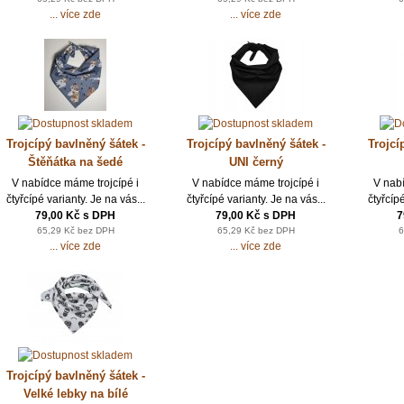
... více zde
... více zde
Trojcípý bavlněný šátek -
Trojcípý bavlněný šátek -
Trojcí
Štěňátka na šedé
UNI černý
V nabídce máme trojcípé i
V nabídce máme trojcípé i
V nab
čtyřcípé varianty. Je na vás...
čtyřcípé varianty. Je na vás...
čtyřcípé
79,00 Kč s DPH
79,00 Kč s DPH
7
65,29 Kč bez DPH
65,29 Kč bez DPH
6
... více zde
... více zde
Trojcípý bavlněný šátek -
Velké lebky na bílé