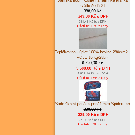
Dámská noční košile na ramínka Marika
světle šedá XL
388,00 Kč
349,00 Kč s DPH
288,43 Kč bez DPH
Ušetříte: 10% z ceny
Teplákovina - úplet 100% bavlna 280g/m2 -
ROLE 15 kg/28bm
6 720,00 Kč
5 600,00 Kč s DPH
4 628,10 Kč bez DPH
Ušetříte: 17% z ceny
Sada školní penál a peněženka Spiderman
338,00 Kč
329,00 Kč s DPH
271,90 Kč bez DPH
Ušetříte: 3% z ceny