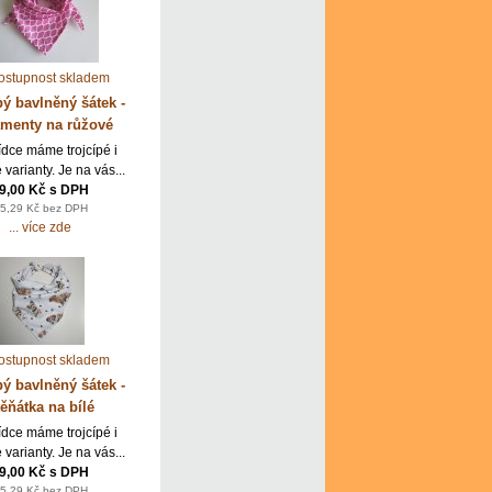
pý bavlněný šátek -
menty na růžové
ídce máme trojcípé i
 varianty. Je na vás...
9,00 Kč s DPH
5,29 Kč bez DPH
... více zde
pý bavlněný šátek -
ěňátka na bílé
ídce máme trojcípé i
 varianty. Je na vás...
9,00 Kč s DPH
5,29 Kč bez DPH