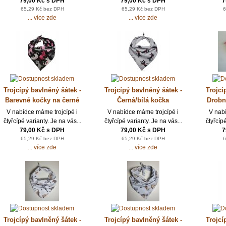
79,00 Kč s DPH
79,00 Kč s DPH
7
65,29 Kč bez DPH
65,29 Kč bez DPH
6
... více zde
... více zde
Trojcípý bavlněný šátek -
Trojcípý bavlněný šátek -
Trojcí
Barevné kočky na černé
Černá/bílá kočka
Drobn
V nabídce máme trojcípé i
V nabídce máme trojcípé i
V nab
čtyřcípé varianty. Je na vás...
čtyřcípé varianty. Je na vás...
čtyřcípé
79,00 Kč s DPH
79,00 Kč s DPH
7
65,29 Kč bez DPH
65,29 Kč bez DPH
6
... více zde
... více zde
Trojcípý bavlněný šátek -
Trojcípý bavlněný šátek -
Trojcí