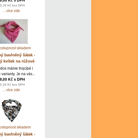
9,00 Kč s DPH
5,29 Kč bez DPH
... více zde
pý bavlněný šátek -
ý kvítek na růžové
ídce máme trojcípé i
 varianty. Je na vás...
9,00 Kč s DPH
5,29 Kč bez DPH
... více zde
pý bavlněný šátek -