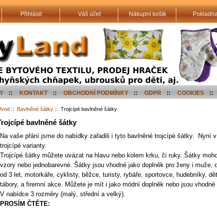
Přihlásit
Váš účet
Nákupní košík
Pokladn
Y
::
KONTAKT
::
OBCHODNÍ PODMÍNKY
::
GDPR
::
COOKIES
::
Úvod
::
Bavlněné šátky
:: Trojcípé bavlněné šátky
Trojcípé bavlněné šátky
Na vaše přání jsme do nabídky zařadili i tyto bavlněné trojcípé šátky. Nyní v
trojcípé varianty.
Trojcípé šátky můžete uvázat na hlavu nebo kolem krku, či ruky. Šátky moh
vzory nebo jednobarevné. Šátky jsou vhodné jako doplněk pro ženy i muže, dí
od 3 let, motorkáře, cyklisty, běžce, turisty, rybáře, sportovce, hudebníky, d
tábory, a firemní akce. Můžete je mít i jako módní doplněk nebo jsou vhodné i
V nabídce 3 rozměry (malý, střední a velký).
PROSÍM ČTĚTE: