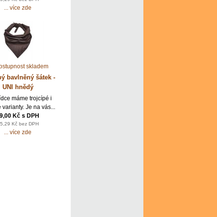
... více zde
pý bavlněný šátek -
UNI hnědý
ídce máme trojcípé i
 varianty. Je na vás...
9,00 Kč s DPH
5,29 Kč bez DPH
... více zde