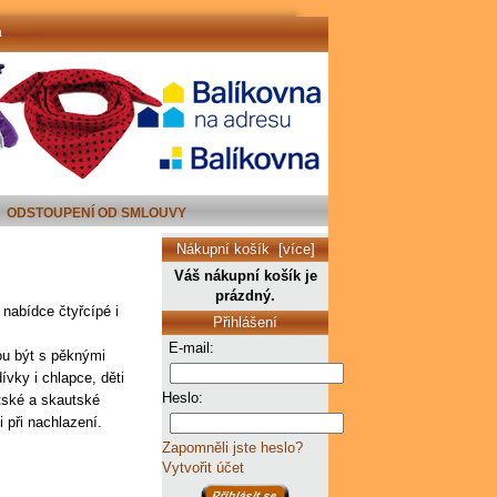
a
ODSTOUPENÍ OD SMLOUVY
Nákupní košík [více]
Váš nákupní košík je
prázdný.
 nabídce čtyřcípé i
Přihlášení
E-mail:
ou být s pěknými
vky i chlapce, děti
Heslo:
ětské a skautské
 při nachlazení.
Zapomněli jste heslo?
Vytvořit účet