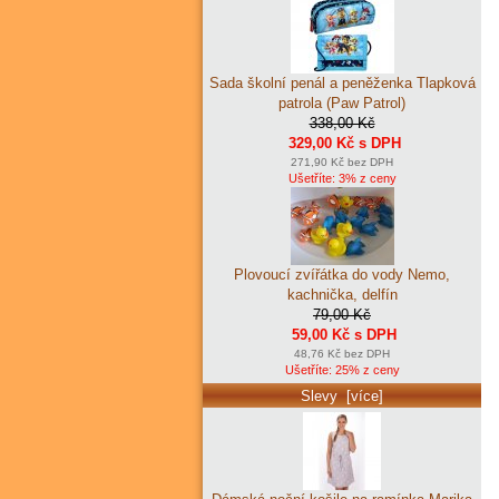
Sada školní penál a peněženka Tlapková
patrola (Paw Patrol)
338,00 Kč
329,00 Kč s DPH
271,90 Kč bez DPH
Ušetříte: 3% z ceny
Plovoucí zvířátka do vody Nemo,
kachnička, delfín
79,00 Kč
59,00 Kč s DPH
48,76 Kč bez DPH
Ušetříte: 25% z ceny
Slevy [více]