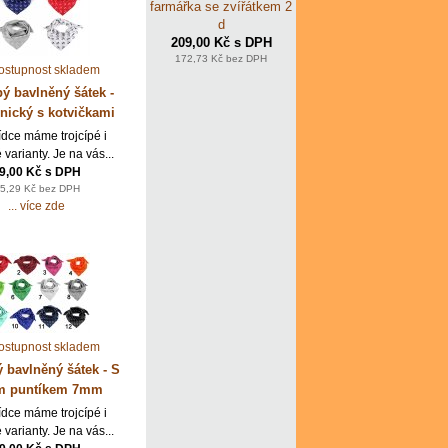
farmářka se zvířátkem 2
d
209,00 Kč s DPH
172,73 Kč bez DPH
pý bavlněný šátek -
ický s kotvičkami
ídce máme trojcípé i
 varianty. Je na vás...
9,00 Kč s DPH
5,29 Kč bez DPH
... více zde
ý bavlněný šátek - S
ým puntíkem 7mm
ídce máme trojcípé i
 varianty. Je na vás...