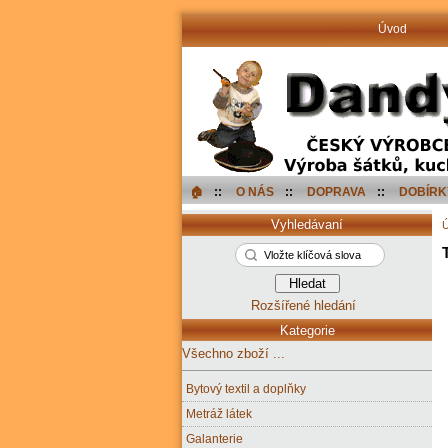
Úvod
🏠︎
::
O NÁS
::
DOPRAVA
::
DOBÍRK
Vyhledávaní
Rozšířené hledání
Kategorie
Všechno zboží ...
Bytový textil a doplňky
Metráž látek
Galanterie