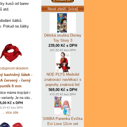
tky kusů od barev
Nové zboží [více]
ů atd.
dodání šátků.
y. Pokud na šátky
Dětská osuška Disney
Toy Story 3
239,00 Kč s DPH
197,52 Kč bez DPH
NOE PLYŠ Medvěd
pý bavlněný šátek -
znakovací navlékací s
 červený - černý
popruhy znaková řeč
puntík 8 mm
569,00 Kč s DPH
ídce máme trojcípé i
470,25 Kč bez DPH
 varianty. Je na vás...
5,00 Kč s DPH
0,25 Kč bez DPH
... více zde
SIMBA Panenka Evička
Evi Love 12cm set