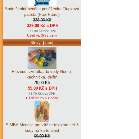
Sada školní penál a peněženka Tlapková
patrola (Paw Patrol)
338,00 Kč
329,00 Kč s DPH
271,90 Kč bez DPH
Ušetříte: 3% z ceny
Slevy [více]
Plovoucí zvířátka do vody Nemo,
kachnička, delfín
79,00 Kč
59,00 Kč s DPH
48,76 Kč bez DPH
Ušetříte: 25% z ceny
SIMBA Medaile pro vítěze trikolora set 3
kusy na kartě plast
69,00 Kč