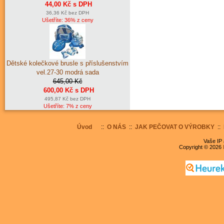
44,00 Kč s DPH
36,36 Kč bez DPH
Ušetříte: 36% z ceny
Dětské kolečkové brusle s příslušenstvím
vel.27-30 modrá sada
645,00 Kč
600,00 Kč s DPH
495,87 Kč bez DPH
Ušetříte: 7% z ceny
Úvod
::
O NÁS
::
JAK PEČOVAT O VÝROBKY
::
Vaše IP 
Copyright © 2026