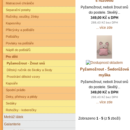
s růžovou
Matracové chrániče
Pyžamožrout, neboli žrout snů
Separační potahy
do postele. Skvělý...
Ručníky, osušky, žínky
349,00 Kč s DPH
288,43 Kč bez DPH
Kapesníky
... více zde
Přikrývky a polštáře
Polštářky
Povlaky na polštáře
Náplň do polštářů
Pro děti
Pyžamožrout - Žrout snů
Pyžamožrout - Šedorůžová
Dětský ručník do školky a školy
myška
Prostírání dětské vzory
Pyžamožrout, neboli žrout snů
Kapsáře
do postele. Skvělý...
Spodní prádlo
349,00 Kč s DPH
Deky, přehozy a plédy
288,43 Kč bez DPH
... více zde
Sedáky
Rohožky - koberečky
Metráž látek
Zobrazeno
1
-
5
(z
5
zboží)
Galanterie