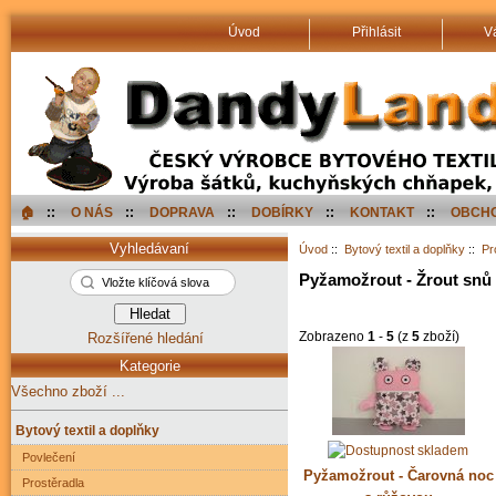
Úvod
Přihlásit
V
🏠︎
::
O NÁS
::
DOPRAVA
::
DOBÍRKY
::
KONTAKT
::
OBCHO
Vyhledávaní
Úvod
::
Bytový textil a doplňky
::
Pr
Pyžamožrout - Žrout snů
Zobrazeno
1
-
5
(z
5
zboží)
Rozšířené hledání
Kategorie
Všechno zboží ...
Bytový textil a doplňky
Povlečení
Pyžamožrout - Čarovná noc
Prostěradla