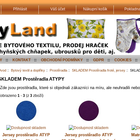
Přihlásit
Váš účet
Nákupní košík
Pokladn
Y
::
KONTAKT
::
OBCHODNÍ PODMÍNKY
::
GDPR
::
COOKIES
::
Úvod
::
Bytový textil a doplňky
::
Prostěradla
::
SKLADEM Prostěradla froté, jersey
:: SKLAD
SKLADEM Prostěradla ATYPY
Zde jsou prostěradla, které si objednali zákazníci na míru, ale neuhradili neb
Zobrazeno
1
-
3
(z
3
zboží)
Jersey prostěradlo ATYP
Jersey prostěradlo ATYP
Matr