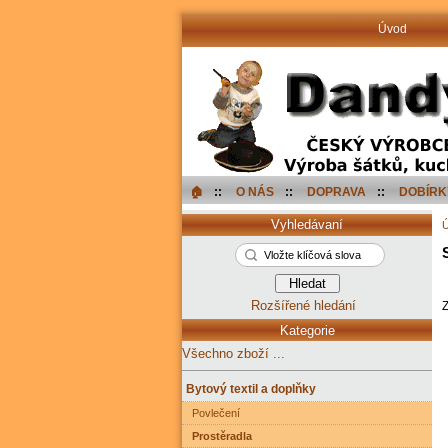
Úvod
🏠︎
::
O NÁS
::
DOPRAVA
::
DOBÍRK
Vyhledávaní
Rozšířené hledání
Kategorie
Všechno zboží ...
Bytový textil a doplňky
Povlečení
Prostěradla