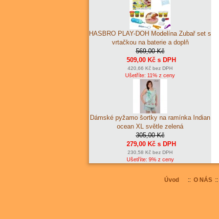
HASBRO PLAY-DOH Modelína Zubař set s
vrtačkou na baterie a doplň
569,00 Kč
509,00 Kč s DPH
420,66 Kč bez DPH
Ušetříte: 11% z ceny
Dámské pyžamo šortky na ramínka Indian
ocean XL světle zelená
305,00 Kč
279,00 Kč s DPH
230,58 Kč bez DPH
Ušetříte: 9% z ceny
Úvod
::
O NÁS
: