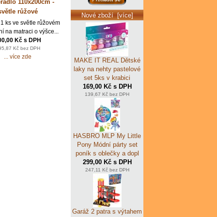
ěradlo 110x200cm -
světle růžové
Nové zboží [více]
1 ks ve světle růžovém
í na matraci o výšce...
00,00 Kč s DPH
95,87 Kč bez DPH
... více zde
MAKE IT REAL Dětské
laky na nehty pastelové
set 5ks v krabici
169,00 Kč s DPH
139,67 Kč bez DPH
HASBRO MLP My Little
Pony Módní párty set
poník s oblečky a dopl
299,00 Kč s DPH
247,11 Kč bez DPH
Garáž 2 patra s výtahem