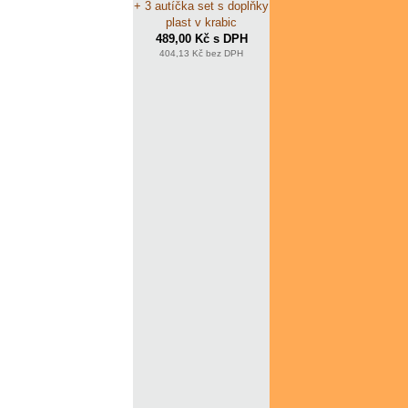
+ 3 autíčka set s doplňky
plast v krabic
489,00 Kč s DPH
404,13 Kč bez DPH