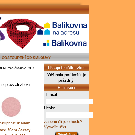
a
ODSTOUPENÍ OD SMLOUVY
Nákupní košík [více]
EM Prostěradla ATYPY
Váš nákupní košík je
prázdný.
o nepřevzali zboží.
Přihlášení
E-mail:
Heslo:
Zapomněli jste heslo?
Vytvořit účet
ace 30cm Jersey