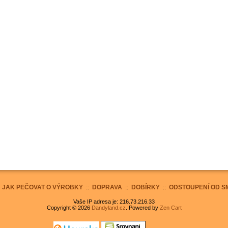
:
JAK PEČOVAT O VÝROBKY
::
DOPRAVA
::
DOBÍRKY
::
ODSTOUPENÍ OD S
Vaše IP adresa je: 216.73.216.33
Copyright © 2026
Dandyland.cz
. Powered by
Zen Cart