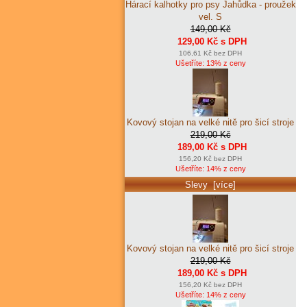
Hárací kalhotky pro psy Jahůdka - proužek
vel. S
149,00 Kč
129,00 Kč s DPH
106,61 Kč bez DPH
Ušetříte: 13% z ceny
Kovový stojan na velké nitě pro šicí stroje
219,00 Kč
189,00 Kč s DPH
156,20 Kč bez DPH
Ušetříte: 14% z ceny
Slevy [více]
Kovový stojan na velké nitě pro šicí stroje
219,00 Kč
189,00 Kč s DPH
156,20 Kč bez DPH
Ušetříte: 14% z ceny