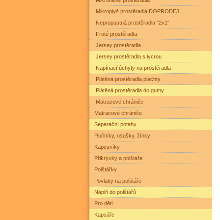
Mikroplyš prostěradla DOPRODEJ
Nepropustná prostěradla "2v1"
Froté prostěradla
Jersey prostěradla
Jersey prostěradla s lycrou
Napínací úchyty na prostěradla
Plátěná prostěradla plachty
Plátěná prostěradla do gumy
Matracové chrániče
Matracové chrániče
Separační potahy
Ručníky, osušky, žínky
Kapesníky
Přikrývky a polštáře
Polštářky
Povlaky na polštáře
Náplň do polštářů
Pro děti
Kapsáře