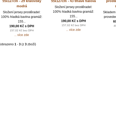
55x127cm - 29 královsky
55x127cm - 43 tmavě fialová
prost
modrá
Složení jersey prostěradel:
100% hladká bavlna gramáž:
Složení jersey prostěradel:
Skladem 
155...
100% hladká bavlna gramáž:
proveden
190,00 Kč s DPH
155...
6
157,02 Kč bez DPH
190,00 Kč s DPH
4
... více zde
157,02 Kč bez DPH
... více zde
Zobrazeno
1
-
3
(z
3
zboží)