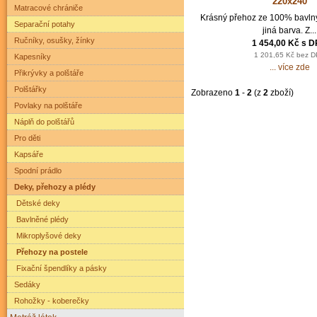
220x240
Matracové chrániče
Krásný přehoz ze 100% bavlny
Separační potahy
jiná barva. Z...
Ručníky, osušky, žínky
1 454,00 Kč s 
1 201,65 Kč bez 
Kapesníky
... více zde
Přikrývky a polštáře
Polštářky
Zobrazeno
1
-
2
(z
2
zboží)
Povlaky na polštáře
Náplň do polštářů
Pro děti
Kapsáře
Spodní prádlo
Deky, přehozy a plédy
Dětské deky
Bavlněné plédy
Mikroplyšové deky
Přehozy na postele
Fixační špendlíky a pásky
Sedáky
Rohožky - koberečky