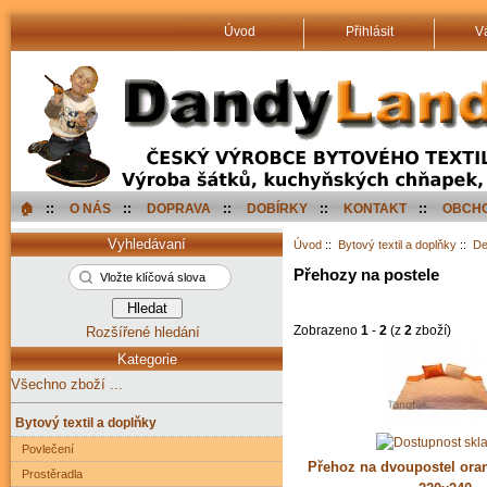
Úvod
Přihlásit
V
🏠︎
::
O NÁS
::
DOPRAVA
::
DOBÍRKY
::
KONTAKT
::
OBCHO
Vyhledávaní
Úvod
::
Bytový textil a doplňky
::
De
Přehozy na postele
Zobrazeno
1
-
2
(z
2
zboží)
Rozšířené hledání
Kategorie
Všechno zboží ...
Bytový textil a doplňky
Povlečení
Přehoz na dvoupostel ora
Prostěradla