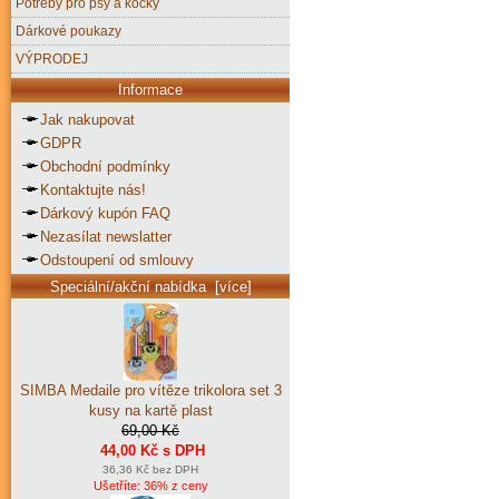
Potřeby pro psy a kočky
Dárkové poukazy
VÝPRODEJ
Informace
Jak nakupovat
GDPR
Obchodní podmínky
Kontaktujte nás!
Dárkový kupón FAQ
Nezasílat newslatter
Odstoupení od smlouvy
Speciální/akční nabídka [více]
SIMBA Medaile pro vítěze trikolora set 3
kusy na kartě plast
69,00 Kč
44,00 Kč s DPH
36,36 Kč bez DPH
Ušetříte: 36% z ceny