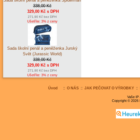
Sada školní penál a peněženka Spiderman
338,00 Kč
329,00 Kč s DPH
271,90 Kč bez DPH
Ušetříte: 3% z ceny
Sada školní penál a peněženka Jurský
Svět (Jurassic World)
338,00 Kč
329,00 Kč s DPH
271,90 Kč bez DPH
Ušetříte: 3% z ceny
Úvod
::
O NÁS
::
JAK PEČOVAT O VÝROBKY
::
Vaše IP 
Copyright © 2026