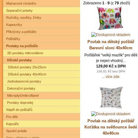
Zobrazeno
1
-
9
(z
79
zboží)
Matracové chrániče
Separační potahy
Ručníky, osušky, žínky
Kapesníky
Přikrývky a polštáře
Polštářky
Povlak na dětský polštář
Povlaky na polštáře
Barevní sloni 40x40cm
3D povlaky mikrovlákno
Polštářek "velký mazlík" pro děti
Dětské povlaky
je nejen vhodný...
129,00 Kč s DPH
Dětské povlaky 25x25cm
106,61 Kč bez DPH
Dětské povlaky 40x40cm
... více zde
Jednobarevné povlaky
Dekorační povlaky
Mikroplyš/mikroflanel
Povlaky doprodej
Náplň do polštářů
Pro děti
Povlak na dětský polštář
Kapsáře
Koťátka na světlounce šedé
Spodní prádlo
40x40cm
Deky, přehozy a plédy