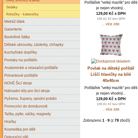
Polštářek "velký mazlík" pro děti
Sedáky
je nejen vhodný...
129,00 Kč s DPH
Rohožky - koberečky
106,61 Kč bez DPH
Metráž látek
... více zde
Galanterie
Bavlněné šátky
Dětské ubrousky, zásterky, chňapky
Kuchyňské doplňky
Povlaky na polštáře
Anatomické a relaxační polštáře
Povlak na dětský polštář
Liščí hlavičky na bílé
Pohankové polštáře
40x40cm
NOVÉ Šicí stroje
Polštářek "velký mazlík" pro děti
Náhradní díly pro šicí stroje
je nejen vhodný...
Pyžama, župany, spodní prádlo
129,00 Kč s DPH
106,61 Kč bez DPH
Pomocníci do domácnosti
... více zde
Tašky, pytle, sáčky, magnety
Zobrazeno
1
-
9
(z
79
zboží)
Hračky
Kosmetika pro děti
Dekorační sítě