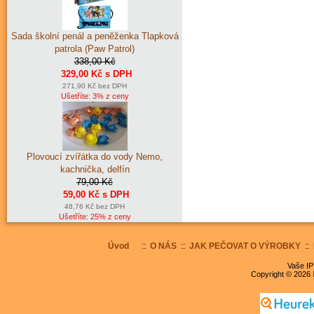
Sada školní penál a peněženka Tlapková
patrola (Paw Patrol)
338,00 Kč
329,00 Kč s DPH
271,90 Kč bez DPH
Ušetříte: 3% z ceny
Plovoucí zvířátka do vody Nemo,
kachnička, delfín
79,00 Kč
59,00 Kč s DPH
48,76 Kč bez DPH
Ušetříte: 25% z ceny
Úvod
::
O NÁS
::
JAK PEČOVAT O VÝROBKY
::
Vaše IP
Copyright © 2026