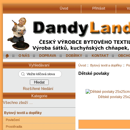
Úvod
Přihlásit
V
🏠︎
::
O NÁS
::
DOPRAVA
::
DOBÍRKY
::
KONTAKT
::
OBCHO
Vyhledávaní
Úvod
::
Bytový textil a doplňky
::
Po
Dětské povlaky
Rozšířené hledání
Kategorie
Dětské povlaky 25
Všechno zboží ...
Bytový textil a doplňky
Povlečení
Prostěradla