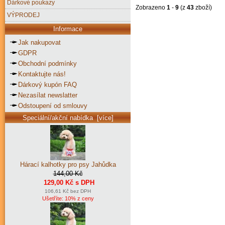
Dárkové poukazy
Zobrazeno
1
-
9
(z
43
zboží)
VÝPRODEJ
Informace
Jak nakupovat
GDPR
Obchodní podmínky
Kontaktujte nás!
Dárkový kupón FAQ
Nezasílat newslatter
Odstoupení od smlouvy
Speciální/akční nabídka [více]
Hárací kalhotky pro psy Jahůdka
144,00 Kč
129,00 Kč s DPH
106,61 Kč bez DPH
Ušetříte: 10% z ceny