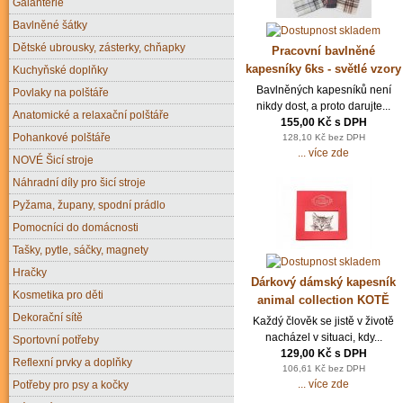
Galanterie
Bavlněné šátky
Dětské ubrousky, zásterky, chňapky
Pracovní bavlněné
kapesníky 6ks - světlé vzory
Kuchyňské doplňky
Bavlněných kapesníků není
Povlaky na polštáře
nikdy dost, a proto darujte...
Anatomické a relaxační polštáře
155,00 Kč s DPH
Pohankové polštáře
128,10 Kč bez DPH
... více zde
NOVÉ Šicí stroje
Náhradní díly pro šicí stroje
Pyžama, župany, spodní prádlo
Pomocníci do domácnosti
Tašky, pytle, sáčky, magnety
Hračky
Dárkový dámský kapesník
Kosmetika pro děti
animal collection KOTĚ
Dekorační sítě
Každý člověk se jistě v životě
nacházel v situaci, kdy...
Sportovní potřeby
129,00 Kč s DPH
Reflexní prvky a doplňky
106,61 Kč bez DPH
... více zde
Potřeby pro psy a kočky