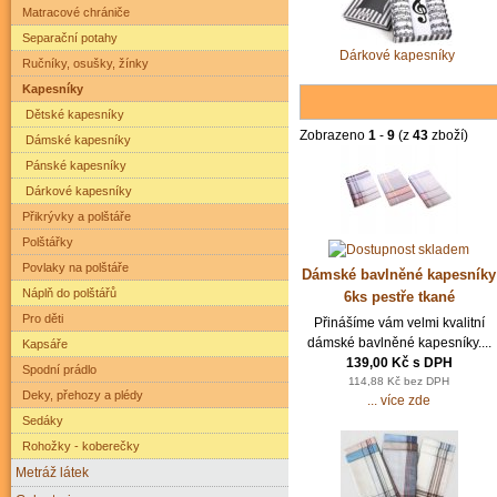
Matracové chrániče
Separační potahy
Dárkové kapesníky
Ručníky, osušky, žínky
Kapesníky
Dětské kapesníky
Zobrazeno
1
-
9
(z
43
zboží)
Dámské kapesníky
Pánské kapesníky
Dárkové kapesníky
Přikrývky a polštáře
Polštářky
Povlaky na polštáře
Dámské bavlněné kapesníky
Náplň do polštářů
6ks pestře tkané
Pro děti
Přinášíme vám velmi kvalitní
dámské bavlněné kapesníky....
Kapsáře
139,00 Kč s DPH
Spodní prádlo
114,88 Kč bez DPH
Deky, přehozy a plédy
... více zde
Sedáky
Rohožky - koberečky
Metráž látek