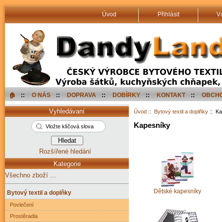
Úvod
Přihlásit
V
🏠︎
::
O NÁS
::
DOPRAVA
::
DOBÍRKY
::
KONTAKT
::
OBCHO
Vyhledávaní
Úvod
::
Bytový textil a doplňky
:: Ka
Kapesníky
Rozšířené hledání
Kategorie
Všechno zboží ...
Dětské kapesníky
Bytový textil a doplňky
Povlečení
Prostěradla