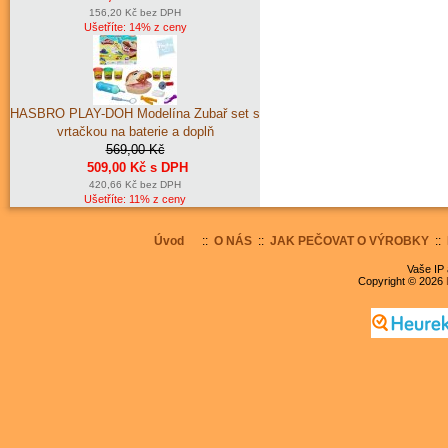
156,20 Kč bez DPH
Ušetříte: 14% z ceny
HASBRO PLAY-DOH Modelína Zubař set s
vrtačkou na baterie a doplň
569,00 Kč
509,00 Kč s DPH
420,66 Kč bez DPH
Ušetříte: 11% z ceny
Úvod
::
O NÁS
::
JAK PEČOVAT O VÝROBKY
::
Vaše IP 
Copyright © 2026