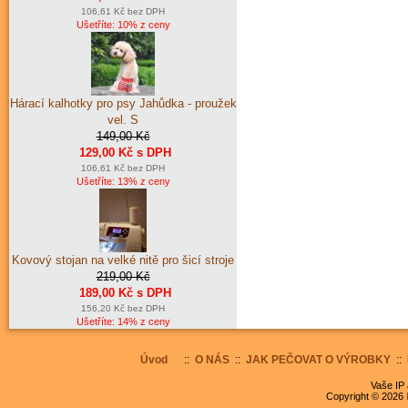
106,61 Kč bez DPH
Ušetříte: 10% z ceny
Hárací kalhotky pro psy Jahůdka - proužek
vel. S
149,00 Kč
129,00 Kč s DPH
106,61 Kč bez DPH
Ušetříte: 13% z ceny
Kovový stojan na velké nitě pro šicí stroje
219,00 Kč
189,00 Kč s DPH
156,20 Kč bez DPH
Ušetříte: 14% z ceny
Úvod
::
O NÁS
::
JAK PEČOVAT O VÝROBKY
::
Vaše IP 
Copyright © 2026