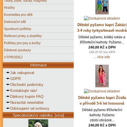
Tašky, pytle, sáčky, magnety
Hračky
Kosmetika pro děti
Dekorační sítě
Dětské pyžamo kapri Žabáci
Sportovní potřeby
3-4 roky tyrkys/tmavě modrá
Reflexní prvky a doplňky
Dětské pyžamo, krátký rukáv a
tříčtvrteční kalhoty. Pyžamo...
Potřeby pro psy a kočky
240,00 Kč s DPH
Dárkové poukazy
198,35 Kč bez DPH
... více zde
VÝPRODEJ
Informace
Jak nakupovat
GDPR
Obchodní podmínky
Kontaktujte nás!
Dárkový kupón FAQ
Dětské pyžamo kapri Žirafa
Nezasílat newslatter
v přírodě 5-6 let lososová
Odstoupení od smlouvy
Dětské pyžamo tříčtvrteční
kalhoty. Pyžamo
Speciální/akční nabídka [více]
zdobí obrázek...
240,00 Kč s DPH