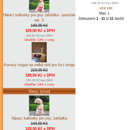
198,35 Kč bez DPH
... více zde
Max: 1
Hárací kalhotky pro psy Jahůdka - proužek
Zobrazeno
1
-
11
(z
11
zboží)
vel. S
149,00 Kč
129,00 Kč s DPH
106,61 Kč bez DPH
Ušetříte: 13% z ceny
Kovový stojan na velké nitě pro šicí stroje
219,00 Kč
189,00 Kč s DPH
156,20 Kč bez DPH
Ušetříte: 14% z ceny
Slevy [více]
Hárací kalhotky pro psy Jahůdka
144,00 Kč
129,00 Kč s DPH