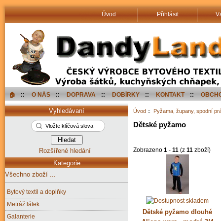
Úvod
Přihlásit
V
🏠︎
::
O NÁS
::
DOPRAVA
::
DOBÍRKY
::
KONTAKT
::
OBCHO
Vyhledávaní
Úvod
::
Pyžama, župany, spodní pr
Dětské pyžamo
Zobrazeno
1
-
11
(z
11
zboží)
Rozšířené hledání
Kategorie
Všechno zboží ...
Bytový textil a doplňky
Metráž látek
Dětské pyžamo dlouhé
Galanterie