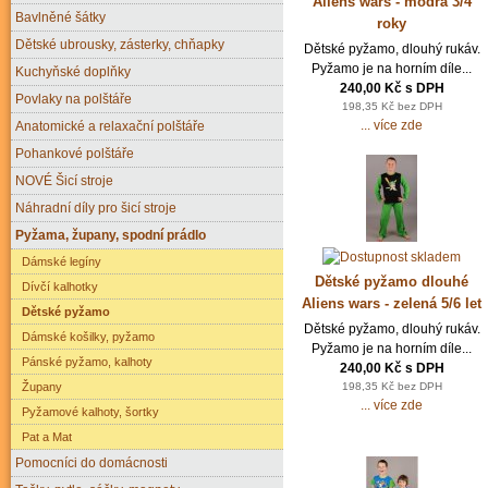
Aliens wars - modrá 3/4
Bavlněné šátky
roky
Dětské ubrousky, zásterky, chňapky
Dětské pyžamo, dlouhý rukáv.
Pyžamo je na horním díle...
Kuchyňské doplňky
240,00 Kč s DPH
Povlaky na polštáře
198,35 Kč bez DPH
... více zde
Anatomické a relaxační polštáře
Pohankové polštáře
NOVÉ Šicí stroje
Náhradní díly pro šicí stroje
Pyžama, župany, spodní prádlo
Dámské legíny
Dětské pyžamo dlouhé
Dívčí kalhotky
Aliens wars - zelená 5/6 let
Dětské pyžamo
Dětské pyžamo, dlouhý rukáv.
Dámské košilky, pyžamo
Pyžamo je na horním díle...
Pánské pyžamo, kalhoty
240,00 Kč s DPH
198,35 Kč bez DPH
Župany
... více zde
Pyžamové kalhoty, šortky
Pat a Mat
Pomocníci do domácnosti