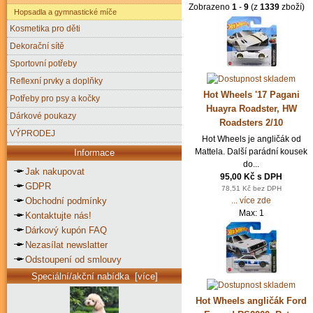
Zobrazeno
1
-
9
(z
1339
zboží)
Hopsadla a gymnastické míče
Kosmetika pro děti
Dekorační sítě
Sportovní potřeby
Reflexní prvky a doplňky
Hot Wheels '17 Pagani
Potřeby pro psy a kočky
Huayra Roadster, HW
Dárkové poukazy
Roadsters 2/10
VÝPRODEJ
Hot Wheels je angličák od
Mattela. Další parádní kousek
Informace
do...
Jak nakupovat
95,00 Kč s DPH
GDPR
78,51 Kč bez DPH
Obchodní podmínky
... více zde
Max: 1
Kontaktujte nás!
Dárkový kupón FAQ
Nezasílat newslatter
Odstoupení od smlouvy
Speciální/akční nabídka [více]
Hot Wheels angličák Ford