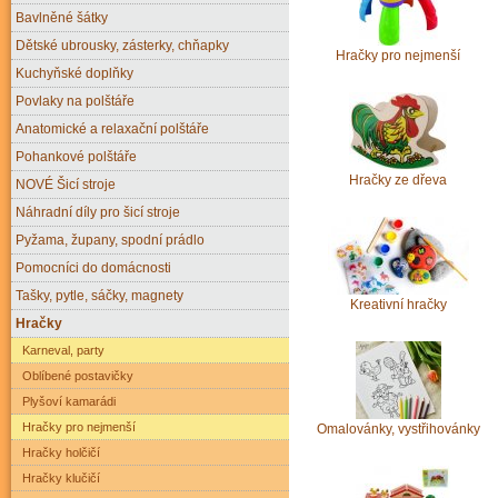
Bavlněné šátky
Dětské ubrousky, zásterky, chňapky
Hračky pro nejmenší
Kuchyňské doplňky
Povlaky na polštáře
Anatomické a relaxační polštáře
Pohankové polštáře
Hračky ze dřeva
NOVÉ Šicí stroje
Náhradní díly pro šicí stroje
Pyžama, župany, spodní prádlo
Pomocníci do domácnosti
Tašky, pytle, sáčky, magnety
Kreativní hračky
Hračky
Karneval, party
Oblíbené postavičky
Plyšoví kamarádi
Hračky pro nejmenší
Omalovánky, vystřihovánky
Hračky holčičí
Hračky klučičí