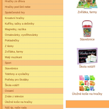
Hračky ze dřeva
Hračky pod širé nebe
Zvířátka, farmy
Společenské hry
Kreativní hračky
Kufříky, tašky a deštníky
Magnetky, razítka
Omalovánky, vystřihovánky
Stavebnice
Pokladničky
Z lásky
Zvířátka, farmy
Malý muzikant
Sport
Škola volá!!!
Stavebnice
Telefony a vysílačky
Potřeby pro školáky
Škola volá!!!
Ostatní
Úložné koše na hračky
Znáte z televize
Úložné koše na hračky
Náš tip, naše rada