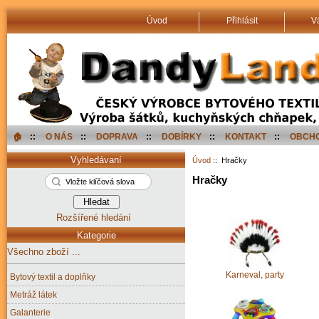
Úvod
Přihlásit
V
🏠︎
::
O NÁS
::
DOPRAVA
::
DOBÍRKY
::
KONTAKT
::
OBCHO
Vyhledávaní
Úvod
:: Hračky
Hračky
Rozšířené hledání
Kategorie
Všechno zboží ...
Karneval, party
Bytový textil a doplňky
Metráž látek
Galanterie