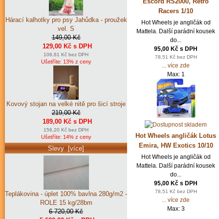
Escord RS2000, Retro
Racers 1/10
Hárací kalhotky pro psy Jahůdka - proužek
Hot Wheels je angličák od
vel. S
Mattela. Další parádní kousek
149,00 Kč
do...
129,00 Kč s DPH
95,00 Kč s DPH
106,61 Kč bez DPH
78,51 Kč bez DPH
Ušetříte: 13% z ceny
... více zde
Max: 1
Kovový stojan na velké nitě pro šicí stroje
219,00 Kč
189,00 Kč s DPH
156,20 Kč bez DPH
Hot Wheels angličák Lotus
Ušetříte: 14% z ceny
Emira, HW Exotics 10/10
Slevy [více]
Hot Wheels je angličák od
Mattela. Další parádní kousek
do...
95,00 Kč s DPH
78,51 Kč bez DPH
Teplákovina - úplet 100% bavlna 280g/m2 -
... více zde
ROLE 15 kg/28bm
Max: 3
6 720,00 Kč