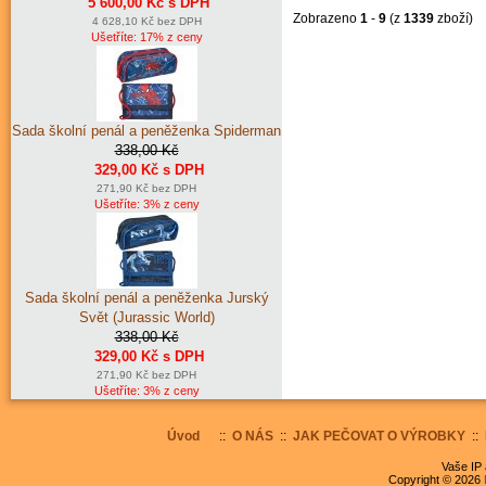
5 600,00 Kč s DPH
Zobrazeno
1
-
9
(z
1339
zboží)
4 628,10 Kč bez DPH
Ušetříte: 17% z ceny
Sada školní penál a peněženka Spiderman
338,00 Kč
329,00 Kč s DPH
271,90 Kč bez DPH
Ušetříte: 3% z ceny
Sada školní penál a peněženka Jurský
Svět (Jurassic World)
338,00 Kč
329,00 Kč s DPH
271,90 Kč bez DPH
Ušetříte: 3% z ceny
Úvod
::
O NÁS
::
JAK PEČOVAT O VÝROBKY
::
Vaše IP 
Copyright © 2026