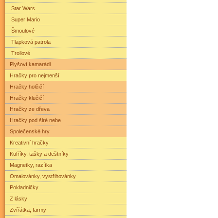
Star Wars
Super Mario
Šmoulové
Tlapková patrola
Trollové
Plyšoví kamarádi
Hračky pro nejmenší
Hračky holčičí
Hračky klučičí
Hračky ze dřeva
Hračky pod širé nebe
Společenské hry
Kreativní hračky
Kufříky, tašky a deštníky
Magnetky, razítka
Omalovánky, vystřihovánky
Pokladničky
Z lásky
Zvířátka, farmy