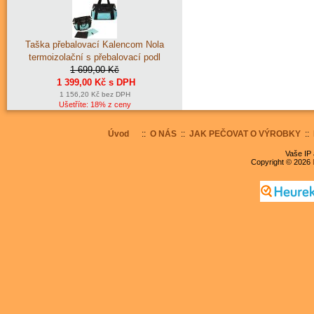
Taška přebalovací Kalencom Nola
termoizolační s přebalovací podl
1 699,00 Kč
1 399,00 Kč s DPH
1 156,20 Kč bez DPH
Ušetříte: 18% z ceny
Úvod
::
O NÁS
::
JAK PEČOVAT O VÝROBKY
::
Vaše IP 
Copyright © 2026