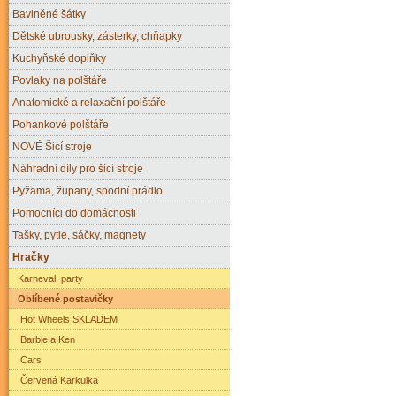
Bavlněné šátky
Dětské ubrousky, zásterky, chňapky
Kuchyňské doplňky
Povlaky na polštáře
Anatomické a relaxační polštáře
Pohankové polštáře
NOVÉ Šicí stroje
Náhradní díly pro šicí stroje
Pyžama, župany, spodní prádlo
Pomocníci do domácnosti
Tašky, pytle, sáčky, magnety
Hračky
Karneval, party
Oblíbené postavičky
Hot Wheels SKLADEM
Barbie a Ken
Cars
Červená Karkulka