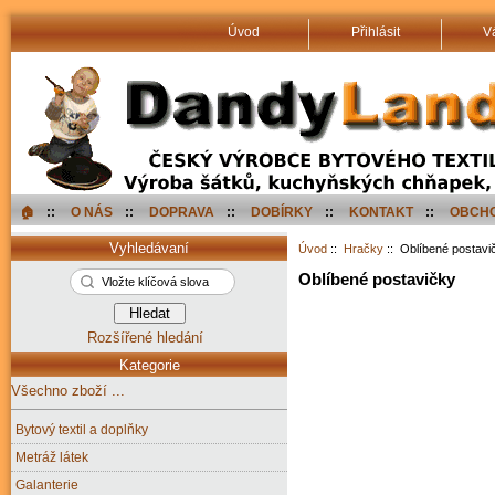
Úvod
Přihlásit
V
🏠︎
::
O NÁS
::
DOPRAVA
::
DOBÍRKY
::
KONTAKT
::
OBCHO
Vyhledávaní
Úvod
::
Hračky
:: Oblíbené postavi
Oblíbené postavičky
Rozšířené hledání
Kategorie
Všechno zboží ...
Bytový textil a doplňky
Metráž látek
Galanterie