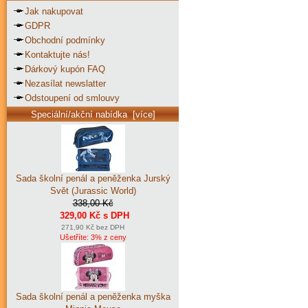
Jak nakupovat
GDPR
Obchodní podmínky
Kontaktujte nás!
Dárkový kupón FAQ
Nezasílat newslatter
Odstoupení od smlouvy
Speciální/akční nabídka [více]
Sada školní penál a peněženka Jurský
Svět (Jurassic World)
338,00 Kč
329,00 Kč s DPH
271,90 Kč bez DPH
Ušetříte: 3% z ceny
Sada školní penál a peněženka myška