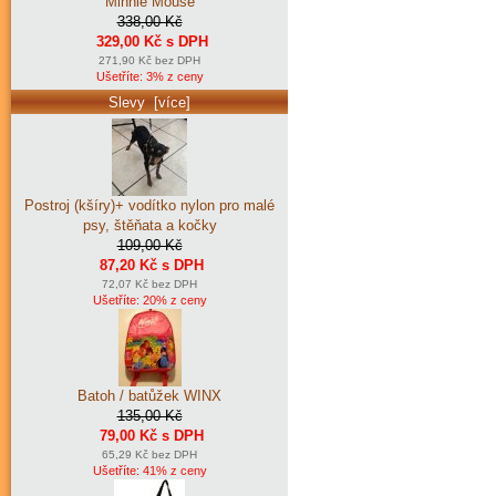
Minnie Mouse
338,00 Kč
329,00 Kč s DPH
271,90 Kč bez DPH
Ušetříte: 3% z ceny
Slevy [více]
Postroj (kšíry)+ vodítko nylon pro malé
psy, štěňata a kočky
109,00 Kč
87,20 Kč s DPH
72,07 Kč bez DPH
Ušetříte: 20% z ceny
Batoh / batůžek WINX
135,00 Kč
79,00 Kč s DPH
65,29 Kč bez DPH
Ušetříte: 41% z ceny