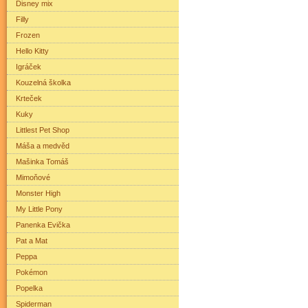
Disney mix
Filly
Frozen
Hello Kitty
Igráček
Kouzelná školka
Krteček
Kuky
Littlest Pet Shop
Máša a medvěd
Mašinka Tomáš
Mimoňové
Monster High
My Little Pony
Panenka Evička
Pat a Mat
Peppa
Pokémon
Popelka
Spiderman