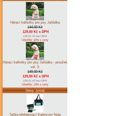
Hárací kalhotky pro psy Jahůdka
144,00 Kč
129,00 Kč s DPH
106,61 Kč bez DPH
Ušetříte: 10% z ceny
Hárací kalhotky pro psy Jahůdka - proužek
vel. S
149,00 Kč
129,00 Kč s DPH
106,61 Kč bez DPH
Ušetříte: 13% z ceny
Slevy [více]
Taška přebalovací Kalencom Nola