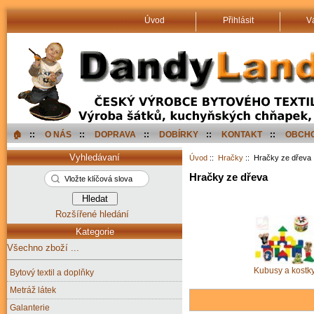
Úvod
Přihlásit
V
🏠︎
::
O NÁS
::
DOPRAVA
::
DOBÍRKY
::
KONTAKT
::
OBCHO
Vyhledávaní
Úvod
::
Hračky
:: Hračky ze dřeva
Hračky ze dřeva
Rozšířené hledání
Kategorie
Všechno zboží ...
Kubusy a kostk
Bytový textil a doplňky
Metráž látek
Galanterie