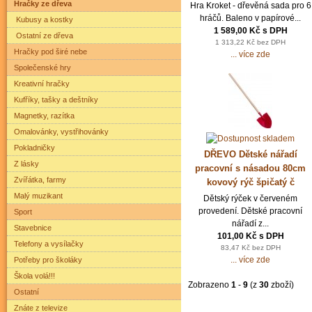
Hračky ze dřeva
Hra Kroket - dřevěná sada pro 6
hráčů. Baleno v papírové...
Kubusy a kostky
1 589,00 Kč s DPH
Ostatní ze dřeva
1 313,22 Kč bez DPH
Hračky pod širé nebe
... více zde
Společenské hry
Kreativní hračky
Kufříky, tašky a deštníky
Magnetky, razítka
Omalovánky, vystřihovánky
Pokladničky
DŘEVO Dětské nářadí
Z lásky
pracovní s násadou 80cm
Zvířátka, farmy
kovový rýč špičatý č
Malý muzikant
Dětský rýček v červeném
provedení. Dětské pracovní
Sport
nářadí z...
Stavebnice
101,00 Kč s DPH
Telefony a vysílačky
83,47 Kč bez DPH
... více zde
Potřeby pro školáky
Škola volá!!!
Zobrazeno
1
-
9
(z
30
zboží)
Ostatní
Znáte z televize