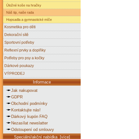
Úložné koše na hračky
Náš tip, naše rada
Hopsadla a gymnastické míče
Kosmetika pro děti
Dekorační sítě
Sportovní potřeby
Reflexní prvky a doplňky
Potřeby pro psy a kočky
Dárkové poukazy
VÝPRODEJ
Informace
Jak nakupovat
GDPR
Obchodní podmínky
Kontaktujte nás!
Dárkový kupón FAQ
Nezasílat newslatter
Odstoupení od smlouvy
Speciální/akční nabídka [více]