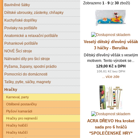
Zobrazeno
1
-
9
(z
30
zboží)
Bavlněné šátky
Dětské ubrousky, zásterky, chňapky
Kuchyňské doplňky
Povlaky na polštáře
Anatomické a relaxační polštáře
Veselý dětský dřevěný věšák
Pohankové polštáře
3 háčky - Beruška
NOVÉ Šicí stroje
Dětský dřevěný věšák s veselým
Náhradní díly pro šicí stroje
motivem. Tento výrobek se...
129,00 Kč s DPH
Pyžama, župany, spodní prádlo
106,61 Kč bez DPH
Pomocníci do domácnosti
... více zde
Tašky, pytle, sáčky, magnety
Hračky
Karneval, party
Oblíbené postavičky
Plyšoví kamarádi
Hračky pro nejmenší
ACRA DŘEVO Hra kroket
Hračky holčičí
sada pro 6 hráčů
Hračky klučičí
*SPOLEČENSKÉ HRY*