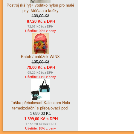
Postroj (kšíry)+ vodítko nylon pro malé
psy, štěňata a kočky
109,00 Kč
87,20 Kč s DPH
72,07 Kč bez DPH
Ušetříte: 20% z ceny
Batoh / batůžek WINX
135,00 Kč
79,00 Kč s DPH
65,29 Kč bez DPH
Ušetříte: 41% z ceny
Taška přebalovací Kalencom Nola
termoizolační s přebalovací podl
1 699,00 Kč
1 399,00 Kč s DPH
1 156,20 Kč bez DPH
Ušetříte: 18% z ceny