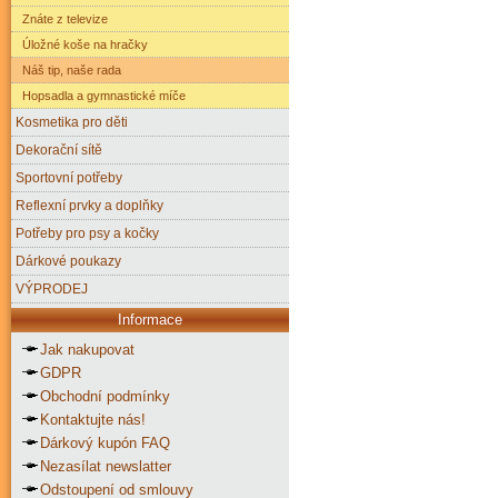
Znáte z televize
Úložné koše na hračky
Náš tip, naše rada
Hopsadla a gymnastické míče
Kosmetika pro děti
Dekorační sítě
Sportovní potřeby
Reflexní prvky a doplňky
Potřeby pro psy a kočky
Dárkové poukazy
VÝPRODEJ
Informace
Jak nakupovat
GDPR
Obchodní podmínky
Kontaktujte nás!
Dárkový kupón FAQ
Nezasílat newslatter
Odstoupení od smlouvy