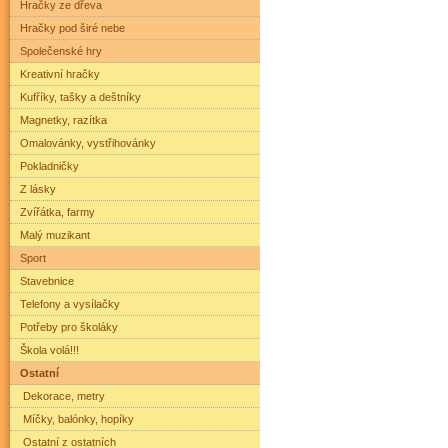
Hračky ze dřeva
Hračky pod širé nebe
Společenské hry
Kreativní hračky
Kufříky, tašky a deštníky
Magnetky, razítka
Omalovánky, vystřihovánky
Pokladničky
Z lásky
Zvířátka, farmy
Malý muzikant
Sport
Stavebnice
Telefony a vysílačky
Potřeby pro školáky
Škola volá!!!
Ostatní
Dekorace, metry
Míčky, balónky, hopíky
Ostatní z ostatních