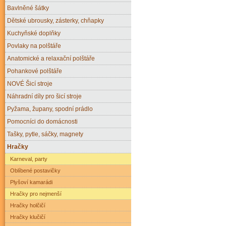
Bavlněné šátky
Dětské ubrousky, zásterky, chňapky
Kuchyňské doplňky
Povlaky na polštáře
Anatomické a relaxační polštáře
Pohankové polštáře
NOVÉ Šicí stroje
Náhradní díly pro šicí stroje
Pyžama, župany, spodní prádlo
Pomocníci do domácnosti
Tašky, pytle, sáčky, magnety
Hračky
Karneval, party
Oblíbené postavičky
Plyšoví kamarádi
Hračky pro nejmenší
Hračky holčičí
Hračky klučičí