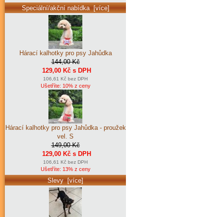
Speciální/akční nabídka [více]
Hárací kalhotky pro psy Jahůdka
144,00 Kč
129,00 Kč s DPH
106,61 Kč bez DPH
Ušetříte: 10% z ceny
Hárací kalhotky pro psy Jahůdka - proužek
vel. S
149,00 Kč
129,00 Kč s DPH
106,61 Kč bez DPH
Ušetříte: 13% z ceny
Slevy [více]