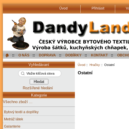
Úvod
Přihlásit
V
🏠︎
::
O NÁS
::
DOPRAVA
::
DOBÍRKY
::
KONTAKT
::
OBCHO
Vyhledávaní
Úvod
::
Hračky
:: Ostatní
Ostatní
Rozšířené hledání
Kategorie
Všechno zboží ...
Bytový textil a doplňky
Metráž látek
Galanterie