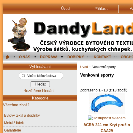
Úvod
Přihlásit
V
🏠︎
::
O NÁS
::
DOPRAVA
::
DOBÍRKY
::
KONTAKT
::
OBCHO
Vyhledávaní
Úvod
:: Venkovní sporty
Venkovní sporty
Zobrazeno
1
-
13
(z
13
zboží)
Rozšířené hledání
Kategorie
Všechno zboží ...
Bytový textil a doplňky
Metráž látek
ACRA 244 cm Kryt pružin
Galanterie
CAA29