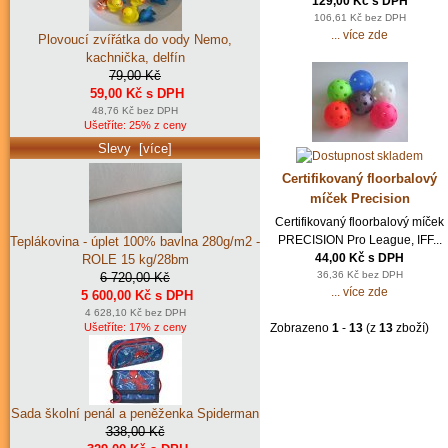
129,00 Kč s DPH
106,61 Kč bez DPH
... více zde
Plovoucí zvířátka do vody Nemo,
kachnička, delfín
79,00 Kč
59,00 Kč s DPH
48,76 Kč bez DPH
Ušetříte: 25% z ceny
Slevy [více]
Certifikovaný floorbalový
míček Precision
Certifikovaný floorbalový míček
PRECISION Pro League, IFF...
Teplákovina - úplet 100% bavlna 280g/m2 -
44,00 Kč s DPH
ROLE 15 kg/28bm
36,36 Kč bez DPH
6 720,00 Kč
... více zde
5 600,00 Kč s DPH
4 628,10 Kč bez DPH
Zobrazeno
1
-
13
(z
13
zboží)
Ušetříte: 17% z ceny
Sada školní penál a peněženka Spiderman
338,00 Kč