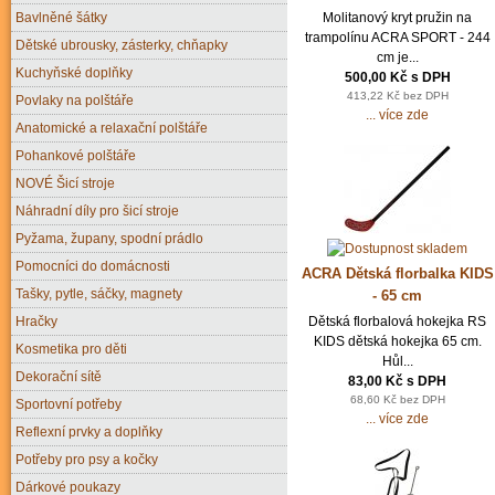
Molitanový kryt pružin na
Bavlněné šátky
trampolínu ACRA SPORT - 244
Dětské ubrousky, zásterky, chňapky
cm je...
Kuchyňské doplňky
500,00 Kč s DPH
413,22 Kč bez DPH
Povlaky na polštáře
... více zde
Anatomické a relaxační polštáře
Pohankové polštáře
NOVÉ Šicí stroje
Náhradní díly pro šicí stroje
Pyžama, župany, spodní prádlo
Pomocníci do domácnosti
ACRA Dětská florbalka KIDS
Tašky, pytle, sáčky, magnety
- 65 cm
Dětská florbalová hokejka RS
Hračky
KIDS dětská hokejka 65 cm.
Kosmetika pro děti
Hůl...
Dekorační sítě
83,00 Kč s DPH
68,60 Kč bez DPH
Sportovní potřeby
... více zde
Reflexní prvky a doplňky
Potřeby pro psy a kočky
Dárkové poukazy