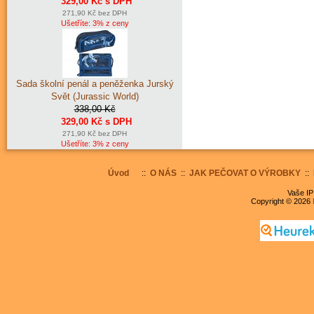
329,00 Kč s DPH
271,90 Kč bez DPH
Ušetříte: 3% z ceny
Sada školní penál a peněženka Jurský
Svět (Jurassic World)
338,00 Kč
329,00 Kč s DPH
271,90 Kč bez DPH
Ušetříte: 3% z ceny
Úvod
::
O NÁS
::
JAK PEČOVAT O VÝROBKY
::
Vaše IP
Copyright © 2026