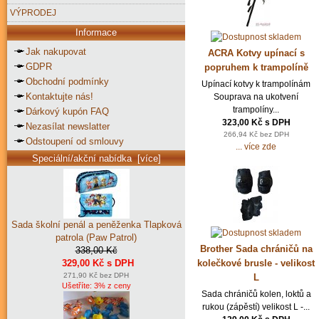
VÝPRODEJ
Informace
Jak nakupovat
ACRA Kotvy upínací s
GDPR
popruhem k trampolíně
Obchodní podmínky
Upínací kotvy k trampolínám
Kontaktujte nás!
Souprava na ukotvení
trampolíny...
Dárkový kupón FAQ
323,00 Kč s DPH
Nezasílat newslatter
266,94 Kč bez DPH
Odstoupení od smlouvy
... více zde
Speciální/akční nabídka [více]
Sada školní penál a peněženka Tlapková
patrola (Paw Patrol)
Brother Sada chráničů na
338,00 Kč
kolečkové brusle - velikost
329,00 Kč s DPH
271,90 Kč bez DPH
L
Ušetříte: 3% z ceny
Sada chráničů kolen, loktů a
rukou (zápěstí) velikost L -...