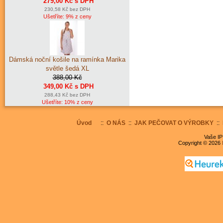
279,00 Kč s DPH
230,58 Kč bez DPH
Ušetříte: 9% z ceny
Dámská noční košile na ramínka Marika
světle šedá XL
388,00 Kč
349,00 Kč s DPH
288,43 Kč bez DPH
Ušetříte: 10% z ceny
Úvod
::
O NÁS
::
JAK PEČOVAT O VÝROBKY
::
Vaše IP
Copyright © 2026