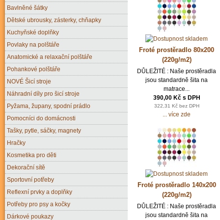
Bavlněné šátky
Dětské ubrousky, zásterky, chňapky
Kuchyňské doplňky
Povlaky na polštáře
Froté prostěradlo 80x200
Anatomické a relaxační polštáře
(220g/m2)
Pohankové polštáře
DŮLEŽITÉ : Naše prostěradla
jsou standardně šita na
NOVÉ Šicí stroje
matrace...
Náhradní díly pro šicí stroje
390,00 Kč s DPH
Pyžama, župany, spodní prádlo
322,31 Kč bez DPH
... více zde
Pomocníci do domácnosti
Tašky, pytle, sáčky, magnety
Hračky
Kosmetika pro děti
Dekorační sítě
Sportovní potřeby
Froté prostěradlo 140x200
Reflexní prvky a doplňky
(220g/m2)
Potřeby pro psy a kočky
DŮLEŽITÉ : Naše prostěradla
jsou standardně šita na
Dárkové poukazy