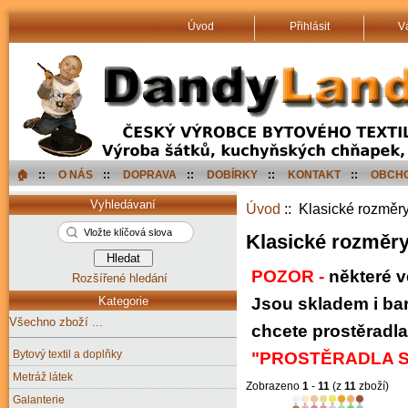
Úvod
Přihlásit
V
🏠︎
::
O NÁS
::
DOPRAVA
::
DOBÍRKY
::
KONTAKT
::
OBCHO
Vyhledávaní
Úvod
:: Klasické rozměry
Klasické rozměry
POZOR -
některé v
Rozšířené hledání
Kategorie
Jsou skladem i bar
Všechno zboží ...
chcete prostěradla
Bytový textil a doplňky
"PROSTĚRADLA 
Metráž látek
Zobrazeno
1
-
11
(z
11
zboží)
Galanterie