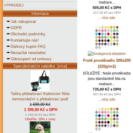
matrace...
VÝPRODEJ
505,00 Kč s DPH
417,36 Kč bez DPH
Informace
... více zde
Jak nakupovat
GDPR
Obchodní podmínky
Kontaktujte nás!
Dárkový kupón FAQ
Nezasílat newslatter
Odstoupení od smlouvy
Froté prostěradlo 200x200
Speciální/akční nabídka [více]
(220g/m2)
DŮLEŽITÉ : Naše prostěradla
jsou standardně šita na
matrace...
735,00 Kč s DPH
Taška přebalovací Kalencom Nola
607,44 Kč bez DPH
termoizolační s přebalovací podl
... více zde
1 699,00 Kč
1 399,00 Kč s DPH
1 156,20 Kč bez DPH
Ušetříte: 18% z ceny