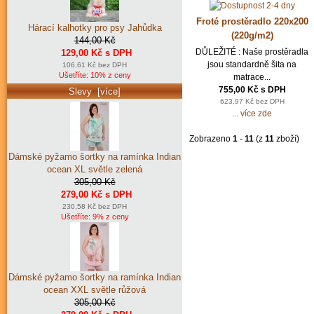
Froté prostěradlo 220x200
Hárací kalhotky pro psy Jahůdka
(220g/m2)
144,00 Kč
DŮLEŽITÉ : Naše prostěradla
129,00 Kč s DPH
jsou standardně šita na
106,61 Kč bez DPH
Ušetříte: 10% z ceny
matrace...
755,00 Kč s DPH
Slevy [více]
623,97 Kč bez DPH
... více zde
Zobrazeno
1
-
11
(z
11
zboží)
Dámské pyžamo šortky na ramínka Indian
ocean XL světle zelená
305,00 Kč
279,00 Kč s DPH
230,58 Kč bez DPH
Ušetříte: 9% z ceny
Dámské pyžamo šortky na ramínka Indian
ocean XXL světle růžová
305,00 Kč