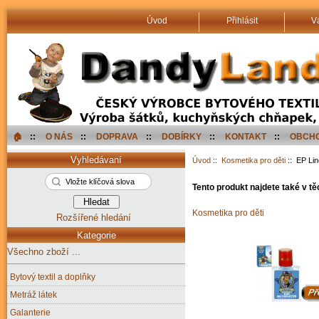
Úvod
Přihlásit
V
🏠︎
::
O NÁS
::
DOPRAVA
::
DOBÍRKY
::
KONTAKT
::
OBCHO
Vyhledávaní
Úvod
::
Kosmetika pro děti
:: EP Lin
Tento produkt najdete také v tě
Kosmetika pro děti
Rozšířené hledání
Kategorie
Všechno zboží ...
Bytový textil a doplňky
Metráž látek
Galanterie