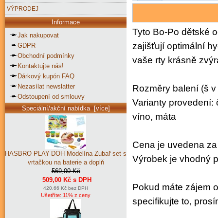
VÝPRODEJ
Informace
Tyto Bo-Po dětské o
Jak nakupovat
zajišťují optimální hy
GDPR
Obchodní podmínky
vaše rty krásně zvýr
Kontaktujte nás!
Dárkový kupón FAQ
Nezasílat newslatter
Rozměry balení (š v 
Odstoupení od smlouvy
Varianty provedení:
Speciální/akční nabídka [více]
víno, máta
Cena je uvedena za
HASBRO PLAY-DOH Modelína Zubař set s
Výrobek je vhodný pr
vrtačkou na baterie a doplň
569,00 Kč
509,00 Kč s DPH
Pokud máte zájem o 
420,66 Kč bez DPH
Ušetříte: 11% z ceny
specifikujte to, pro