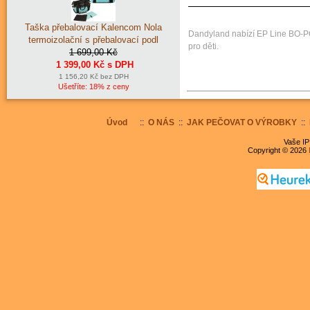
Taška přebalovací Kalencom Nola
Dandyland nabízí EP Line BO-PO
termoizolační s přebalovací podl
pro děti.
1 699,00 Kč
1 399,00 Kč s DPH
1 156,20 Kč bez DPH
Ušetříte: 18% z ceny
Úvod
::
O NÁS
::
JAK PEČOVAT O VÝROBKY
::
Vaše IP
Copyright © 2026