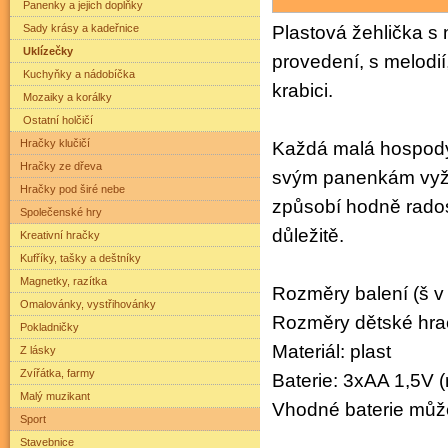
Panenky a jejich doplňky
Sady krásy a kadeřnice
Plastová žehlička s 
Uklízečky
provedení, s melodií
Kuchyňky a nádobíčka
krabici.
Mozaiky a korálky
Ostatní holčičí
Hračky klučičí
Každá malá hospodyň
Hračky ze dřeva
svým panenkám vyžeh
Hračky pod širé nebe
způsobí hodně radost
Společenské hry
důležitě.
Kreativní hračky
Kufříky, tašky a deštníky
Magnetky, razítka
Rozměry balení (š v 
Omalovánky, vystřihovánky
Rozměry dětské hra
Pokladničky
Materiál: plast
Z lásky
Zvířátka, farmy
Baterie: 3xAA 1,5V (
Malý muzikant
Vhodné baterie můž
Sport
Stavebnice