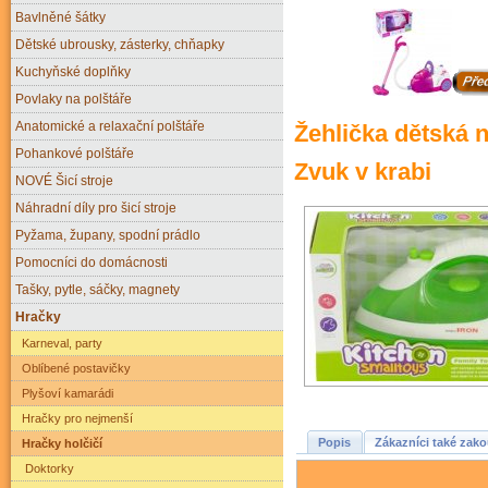
Bavlněné šátky
Dětské ubrousky, zásterky, chňapky
Kuchyňské doplňky
Povlaky na polštáře
Anatomické a relaxační polštáře
Žehlička dětská n
Pohankové polštáře
Zvuk v krabi
NOVÉ Šicí stroje
Náhradní díly pro šicí stroje
Pyžama, župany, spodní prádlo
Pomocníci do domácnosti
Tašky, pytle, sáčky, magnety
Hračky
Karneval, party
Oblíbené postavičky
Plyšoví kamarádi
Hračky pro nejmenší
Popis
Zákazníci také zako
Hračky holčičí
Doktorky