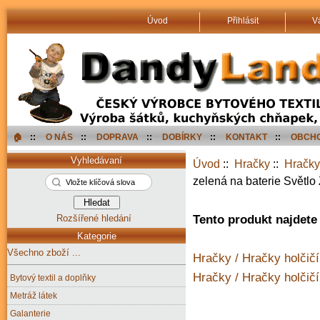
Úvod
Přihlásit
V
🏠︎
::
O NÁS
::
DOPRAVA
::
DOBÍRKY
::
KONTAKT
::
OBCHO
Vyhledávaní
Úvod
::
Hračky
::
Hračky 
zelená na baterie Světlo 
Rozšířené hledání
Tento produkt najdete 
Kategorie
Všechno zboží ...
Hračky / Hračky holčičí 
Hračky / Hračky holčičí
Bytový textil a doplňky
Metráž látek
Galanterie