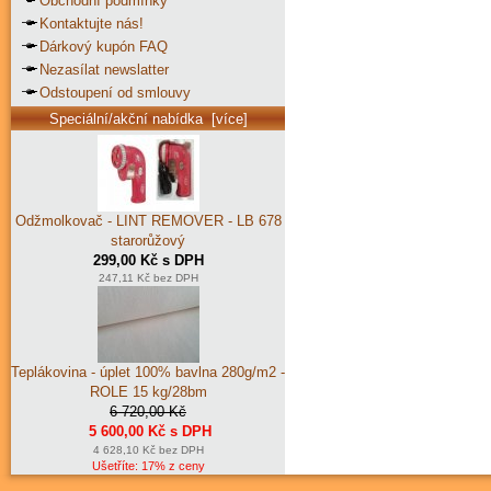
Obchodní podmínky
Kontaktujte nás!
Dárkový kupón FAQ
Nezasílat newslatter
Odstoupení od smlouvy
Speciální/akční nabídka [více]
Odžmolkovač - LINT REMOVER - LB 678
starorůžový
299,00 Kč s DPH
247,11 Kč bez DPH
Teplákovina - úplet 100% bavlna 280g/m2 -
ROLE 15 kg/28bm
6 720,00 Kč
5 600,00 Kč s DPH
4 628,10 Kč bez DPH
Ušetříte: 17% z ceny