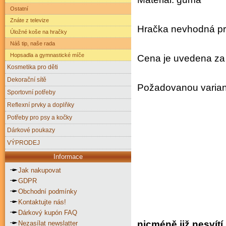
Ostatní
Znáte z televize
Hračka nevhodná pro 
Úložné koše na hračky
Náš tip, naše rada
Hopsadla a gymnastické míče
Cena je uvedena za 
Kosmetika pro děti
Dekorační sítě
Požadovanou variant
Sportovní potřeby
Reflexní prvky a doplňky
Potřeby pro psy a kočky
Dárkové poukazy
VÝPRODEJ
Informace
Jak nakupovat
GDPR
Obchodní podmínky
Kontaktujte nás!
Dárkový kupón FAQ
nicméně již nesvítí
Nezasílat newslatter