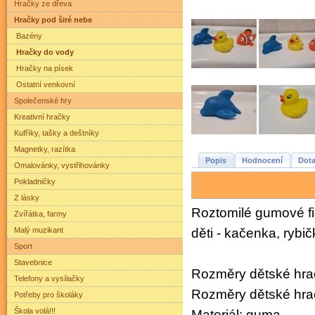
Hračky ze dřeva
Hračky pod širé nebe
Bazény
Hračky do vody
Hračky na písek
Ostatní venkovní
Společenské hry
Kreativní hračky
Kufříky, tašky a deštníky
Magnetky, razítka
Popis
Hodnocení
Dota
Omalovánky, vystřihovánky
Pokladničky
Z lásky
Roztomilé gumové fi
Zvířátka, farmy
Malý muzikant
děti - kačenka, rybi
Sport
Stavebnice
Rozměry dětské hrač
Telefony a vysílačky
Rozměry dětské hrač
Potřeby pro školáky
Škola volá!!!
Materiál: guma