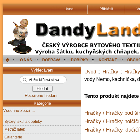
Úvod
Přihlásit
V
🏠︎
::
O NÁS
::
DOPRAVA
::
DOBÍRKY
::
KONTAKT
::
OBCHO
Vyhledávaní
Úvod
::
Hračky
::
Hračky
vody Nemo, kachnička, d
Rozšířené hledání
Tento produkt najdete 
Kategorie
Všechno zboží ...
Hračky / Hračky pod ši
Hračky / Hračky holčičí 
Bytový textil a doplňky
Hračky / Hračky klučičí 
Metráž látek
Galanterie