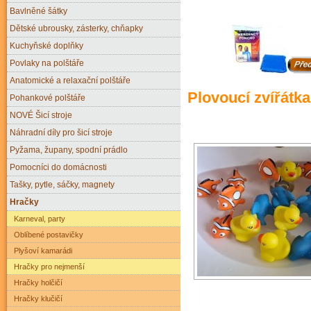
Bavlněné šátky
Dětské ubrousky, zásterky, chňapky
Kuchyňské doplňky
Povlaky na polštáře
Anatomické a relaxační polštáře
Plovoucí zvířátk
Pohankové polštáře
NOVÉ Šicí stroje
Náhradní díly pro šicí stroje
Pyžama, župany, spodní prádlo
Pomocníci do domácnosti
Tašky, pytle, sáčky, magnety
Hračky
Karneval, party
Oblíbené postavičky
Plyšoví kamarádi
Hračky pro nejmenší
Hračky holčičí
Hračky klučičí