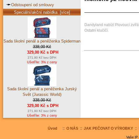
Odstoupení od smlouvy
Speciální/akční nabídka [více]
Dandyland nabízí Plovoucí zvířát
Ostatní klučičí.
Sada školní penál a peněženka Spiderman
338,00 Kč
329,00 Kč s DPH
271,90 Kč bez DPH
Ušetříte: 3% z ceny
Sada školní penál a peněženka Jurský
Svět (Jurassic World)
338,00 Kč
329,00 Kč s DPH
271,90 Kč bez DPH
Ušetříte: 3% z ceny
Úvod
::
O NÁS
::
JAK PEČOVAT O VÝROBKY
::
Vaše IP 