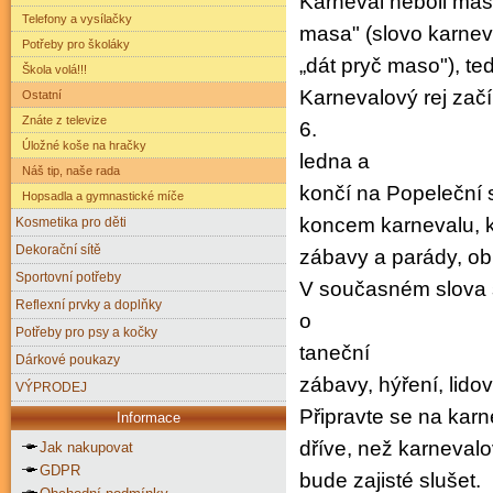
Karneval neboli mas
Telefony a vysílačky
masa" (slovo karneva
Potřeby pro školáky
„dát pryč maso"), t
Škola volá!!!
Karnevalový rej zač
Ostatní
Znáte z televize
6.
Úložné koše na hračky
ledna a
Náš tip, naše rada
končí na Popeleční 
Hopsadla a gymnastické míče
koncem karnevalu, kd
Kosmetika pro děti
Dekorační sítě
zábavy a parády, ob
Sportovní potřeby
V současném slova 
Reflexní prvky a doplňky
o
Potřeby pro psy a kočky
taneční
Dárkové poukazy
zábavy, hýření, lid
VÝPRODEJ
Připravte se na karn
Informace
dříve, než karneval
Jak nakupovat
GDPR
bude zajisté slušet.