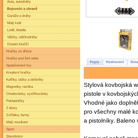
Auta, autodráhy
Bojovníci a zbraně
Garáže a dráhy
Malý kutil
Lodě, letadla
Vláčky, vláčkodráhy
Ostatní klučičí
Hračky ze dřeva
Hračky pod širé nebe
Popis
Hodnocení
Dota
Společenské hry
Kreativní hračky
Kufříky, tašky a deštníky
Stylová kovbojská w
Magnetky, razítka
pistole v kovbojský
Omalovánky, vystřihovánky
Pokladničky
Vhodné jako doplněk
Z lásky
pro všechny malé k
Zvířátka, farmy
a pistolníky. Baleno 
Malý muzikant
Sport
Stavebnice