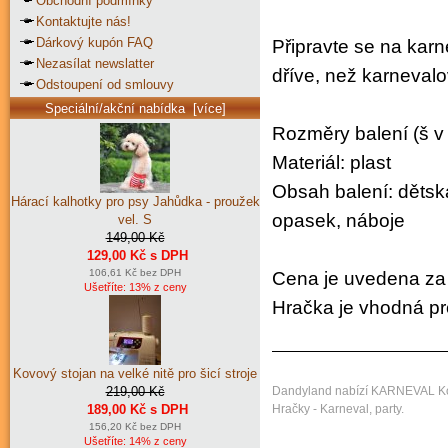
Obchodní podmínky
Kontaktujte nás!
Dárkový kupón FAQ
Připravte se na karn
Nezasílat newslatter
dříve, než karnevalo
Odstoupení od smlouvy
Speciální/akční nabídka [více]
Rozměry balení (š v 
Materiál: plast
Obsah balení: dětsk
Hárací kalhotky pro psy Jahůdka - proužek
opasek, náboje
vel. S
149,00 Kč
129,00 Kč s DPH
106,61 Kč bez DPH
Cena je uvedena za 
Ušetříte: 13% z ceny
Hračka je vhodná pro
Kovový stojan na velké nitě pro šicí stroje
Dandyland nabízí KARNEVAL Ko
219,00 Kč
Hračky - Karneval, party.
189,00 Kč s DPH
156,20 Kč bez DPH
Ušetříte: 14% z ceny