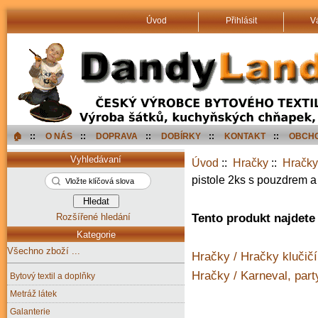
Úvod
Přihlásit
V
🏠︎
::
O NÁS
::
DOPRAVA
::
DOBÍRKY
::
KONTAKT
::
OBCHO
Vyhledávaní
Úvod
::
Hračky
::
Hračky 
pistole 2ks s pouzdrem
Rozšířené hledání
Tento produkt najdete 
Kategorie
Všechno zboží ...
Hračky / Hračky klučičí
Hračky / Karneval, part
Bytový textil a doplňky
Metráž látek
Galanterie