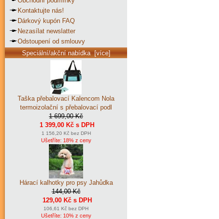
Obchodní podmínky
Kontaktujte nás!
Dárkový kupón FAQ
Nezasílat newslatter
Odstoupení od smlouvy
Speciální/akční nabídka [více]
Taška přebalovací Kalencom Nola
termoizolační s přebalovací podl
1 699,00 Kč
1 399,00 Kč s DPH
1 156,20 Kč bez DPH
Ušetříte: 18% z ceny
Hárací kalhotky pro psy Jahůdka
144,00 Kč
129,00 Kč s DPH
106,61 Kč bez DPH
Ušetříte: 10% z ceny