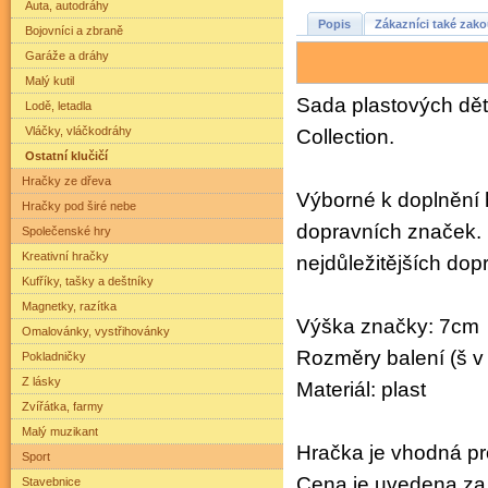
Auta, autodráhy
Popis
Zákazníci také zako
Bojovníci a zbraně
Garáže a dráhy
Malý kutil
Sada plastových dět
Lodě, letadla
Vláčky, vláčkodráhy
Collection.
Ostatní klučičí
Hračky ze dřeva
Výborné k doplnění h
Hračky pod širé nebe
dopravních značek. 
Společenské hry
Kreativní hračky
nejdůležitějších dop
Kufříky, tašky a deštníky
Magnetky, razítka
Výška značky: 7cm
Omalovánky, vystřihovánky
Rozměry balení (š v 
Pokladničky
Z lásky
Materiál: plast
Zvířátka, farmy
Malý muzikant
Hračka je vhodná pro
Sport
Cena je uvedena za 
Stavebnice