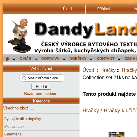
Úvod
Přihlásit
V
🏠︎
::
O NÁS
::
DOPRAVA
::
DOBÍRKY
::
KONTAKT
::
OBCHO
Vyhledávaní
Úvod
::
Hračky
::
Hračky 
Collection set 21ks na ka
Rozšířené hledání
Tento produkt najdete 
Kategorie
Všechno zboží ...
Hračky / Hračky klučičí 
Bytový textil a doplňky
Metráž látek
Galanterie