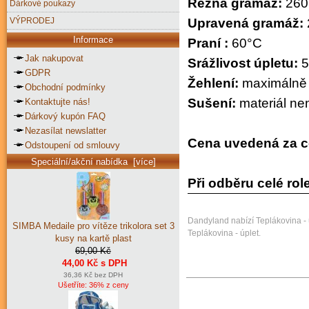
Režná gramáž:
260
Dárkové poukazy
VÝPRODEJ
Upravená gramáž:
Informace
Praní :
60°C
Jak nakupovat
Srážlivost úpletu:
5
GDPR
Žehlení:
maximálně n
Obchodní podmínky
Sušení:
materiál nen
Kontaktujte nás!
Dárkový kupón FAQ
Nezasílat newslatter
Cena uvedená za cel
Odstoupení od smlouvy
Speciální/akční nabídka [více]
Při odběru celé rol
Dandyland nabízí Teplákovina -
SIMBA Medaile pro vítěze trikolora set 3
Teplákovina - úplet.
kusy na kartě plast
69,00 Kč
44,00 Kč s DPH
36,36 Kč bez DPH
Ušetříte: 36% z ceny