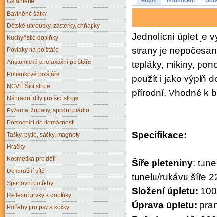
Popis
Hodnocení
Dota
Galanterie
Bavlněné šátky
Dětské ubrousky, zásterky, chňapky
Jednolícní úplet je v
Kuchyňské doplňky
strany je nepočesa
Povlaky na polštáře
Anatomické a relaxační polštáře
tepláky, mikiny, pon
Pohankové polštáře
použít i jako výplň
NOVÉ Šicí stroje
přírodní. Vhodné k b
Náhradní díly pro šicí stroje
Pyžama, župany, spodní prádlo
Pomocníci do domácnosti
Specifikace:
Tašky, pytle, sáčky, magnety
Hračky
Kosmetika pro děti
Šíře pleteniny
: tune
Dekorační sítě
tunelu/rukávu šíře 
Sportovní potřeby
Složení úpletu:
100
Reflexní prvky a doplňky
Úprava úpletu:
pran
Potřeby pro psy a kočky