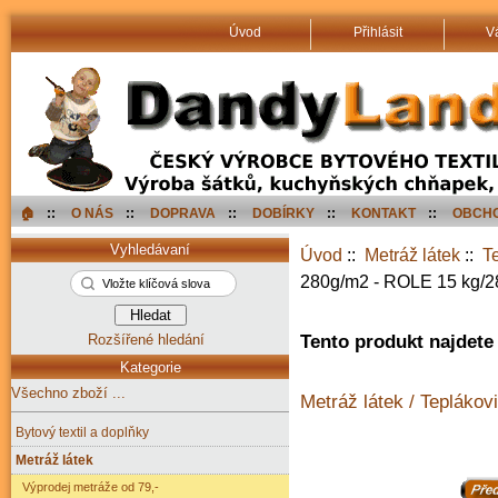
Úvod
Přihlásit
V
🏠︎
::
O NÁS
::
DOPRAVA
::
DOBÍRKY
::
KONTAKT
::
OBCHO
Vyhledávaní
Úvod
::
Metráž látek
::
T
280g/m2 - ROLE 15 kg/
Rozšířené hledání
Tento produkt najdete 
Kategorie
Všechno zboží ...
Metráž látek / Teplákovi
Bytový textil a doplňky
Metráž látek
Výprodej metráže od 79,-