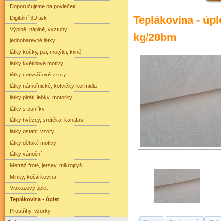
Doporučujeme na povlečení
Teplákovina - úp
Digitální 3D tisk
Výplně, náplně, výztuhy
kg/28bm
jednobarevné látky
látky kočky, psi, motýlci, koně
látky květinové motivy
látky maskáčové vzory
látky námořnické, kotvičky, kormidla
látky piráti, lebky, motorky
látky s puntíky
látky hvězdy, srdíčka, kanafas
látky ostatní vzory
látky dětské motivy
látky vánoční
Metráž froté, jersey, mikroplyš
Minky, kočárkovina
Viskozový úplet
Teplákovina - úplet
Prostřihy, vzorky