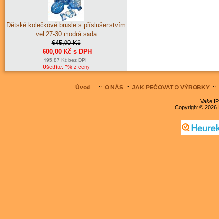
Dětské kolečkové brusle s příslušenstvím
vel.27-30 modrá sada
645,00 Kč
600,00 Kč s DPH
495,87 Kč bez DPH
Ušetříte: 7% z ceny
Úvod
::
O NÁS
::
JAK PEČOVAT O VÝROBKY
::
Vaše IP
Copyright © 2026