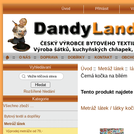
Úvod
Přihlásit
V
🏠︎
::
O NÁS
::
DOPRAVA
::
DOBÍRKY
::
KONTAKT
::
OBCHO
Vyhledávaní
Úvod
::
Metráž látek
::
lá
Černá kočka na bílém
Rozšířené hledání
Tento produkt najdete 
Kategorie
Všechno zboží ...
Metráž látek / látky koč
Bytový textil a doplňky
Metráž látek
Výprodej metráže od 79,-