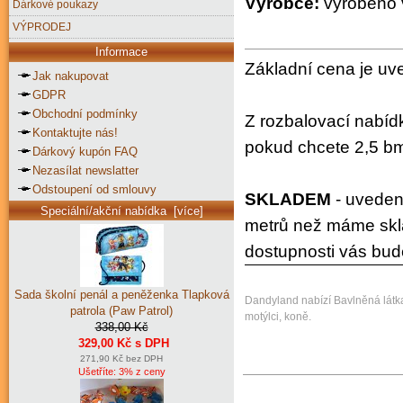
Výrobce:
vyrobeno 
Dárkové poukazy
VÝPRODEJ
Informace
Základní cena je uv
Jak nakupovat
GDPR
Obchodní podmínky
Z rozbalovací nabíd
Kontaktujte nás!
pokud chcete 2,5 bm
Dárkový kupón FAQ
Nezasílat newslatter
Odstoupení od smlouvy
SKLADEM
- uvedeno
Speciální/akční nabídka [více]
metrů než máme skla
dostupnosti vás bud
Sada školní penál a peněženka Tlapková
Dandyland nabízí Bavlněná látka 
patrola (Paw Patrol)
motýlci, koně.
338,00 Kč
329,00 Kč s DPH
271,90 Kč bez DPH
Ušetříte: 3% z ceny