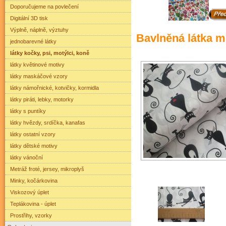
Doporučujeme na povlečení
Digitální 3D tisk
Výplně, náplně, výztuhy
Bavlněná látka m
jednobarevné látky
látky kočky, psi, motýlci, koně
látky květinové motivy
látky maskáčové vzory
látky námořnické, kotvičky, kormidla
látky piráti, lebky, motorky
látky s puntíky
látky hvězdy, srdíčka, kanafas
látky ostatní vzory
látky dětské motivy
látky vánoční
Metráž froté, jersey, mikroplyš
Minky, kočárkovina
Viskozový úplet
Teplákovina - úplet
Prostřihy, vzorky