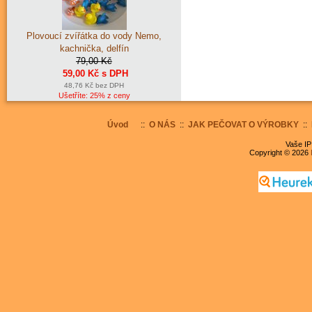
Plovoucí zvířátka do vody Nemo,
kachnička, delfín
79,00 Kč
59,00 Kč s DPH
48,76 Kč bez DPH
Ušetříte: 25% z ceny
Úvod
::
O NÁS
::
JAK PEČOVAT O VÝROBKY
::
Vaše IP
Copyright © 2026