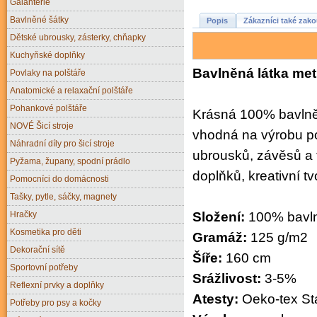
Galanterie
Bavlněné šátky
Popis
Zákazníci také zako
Dětské ubrousky, zásterky, chňapky
Kuchyňské doplňky
Bavlněná látka met
Povlaky na polštáře
Anatomické a relaxační polštáře
Pohankové polštáře
Krásná 100% bavlněn
NOVÉ Šicí stroje
vhodná na výrobu po
Náhradní díly pro šicí stroje
ubrousků, závěsů a t
Pyžama, župany, spodní prádlo
doplňků, kreativní t
Pomocníci do domácnosti
Tašky, pytle, sáčky, magnety
Hračky
Složení:
100% bavl
Kosmetika pro děti
Gramáž:
125 g/m2
Dekorační sítě
Šíře:
160 cm
Sportovní potřeby
Srážlivost:
3-5%
Reflexní prvky a doplňky
Atesty:
Oeko-tex Sta
Potřeby pro psy a kočky