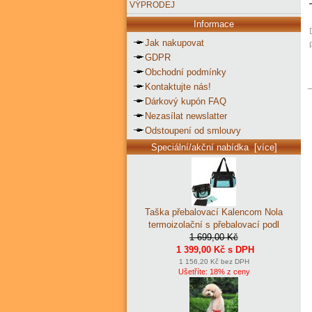
VÝPRODEJ
Informace
Jak nakupovat
GDPR
Obchodní podmínky
Kontaktujte nás!
Dárkový kupón FAQ
Nezasílat newslatter
Odstoupení od smlouvy
Speciální/akční nabídka [více]
Taška přebalovací Kalencom Nola
termoizolační s přebalovací podl
1 699,00 Kč
1 399,00 Kč s DPH
1 156,20 Kč bez DPH
Ušetříte: 18% z ceny