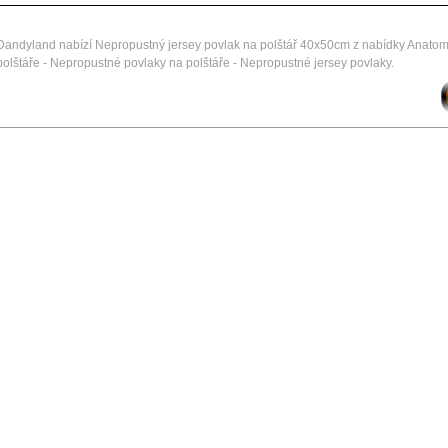
Dandyland nabízí Nepropustný jersey povlak na polštář 40x50cm z nabídky Anatom
polštáře - Nepropustné povlaky na polštáře - Nepropustné jersey povlaky.