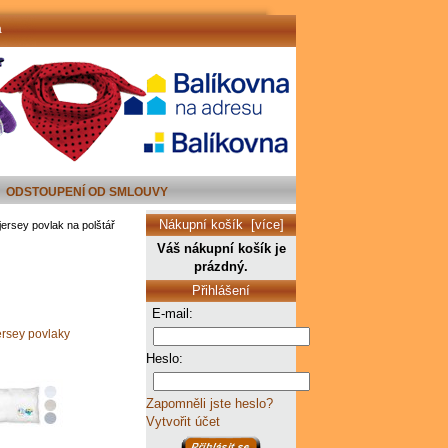
a
ODSTOUPENÍ OD SMLOUVY
Nákupní košík [více]
ersey povlak na polštář
Váš nákupní košík je
prázdný.
Přihlášení
E-mail:
ersey povlaky
Heslo:
Zapomněli jste heslo?
Vytvořit účet