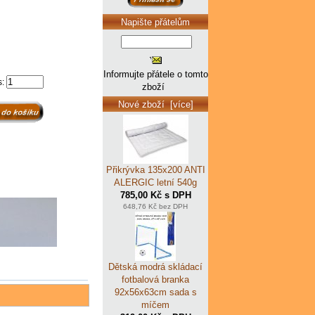
Napište přátelům
Informujte přátele o tomto
s:
zboží
Nové zboží [více]
Přikrývka 135x200 ANTI
ALERGIC letní 540g
785,00 Kč s DPH
648,76 Kč bez DPH
Dětská modrá skládací
fotbalová branka
92x56x63cm sada s
míčem