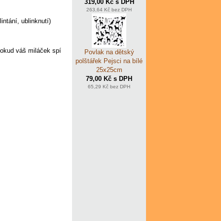
319,00 Kč s DPH
263,64 Kč bez DPH
ntání, ublinknutí)
pokud váš miláček spí
Povlak na dětský
polštářek Pejsci na bílé
25x25cm
79,00 Kč s DPH
65,29 Kč bez DPH