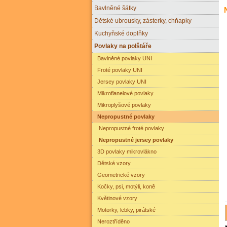
Bavlněné šátky
Dětské ubrousky, zásterky, chňapky
Kuchyňské doplňky
Povlaky na polštáře
Bavlněné povlaky UNI
Froté povlaky UNI
Jersey povlaky UNI
Mikroflanelové povlaky
Mikroplyšové povlaky
Nepropustné povlaky
Nepropustné froté povlaky
Nepropustné jersey povlaky
3D povlaky mikrovlákno
Dětské vzory
Geometrické vzory
Kočky, psi, motýli, koně
Květinové vzory
Motorky, lebky, pirátské
Neroztříděno