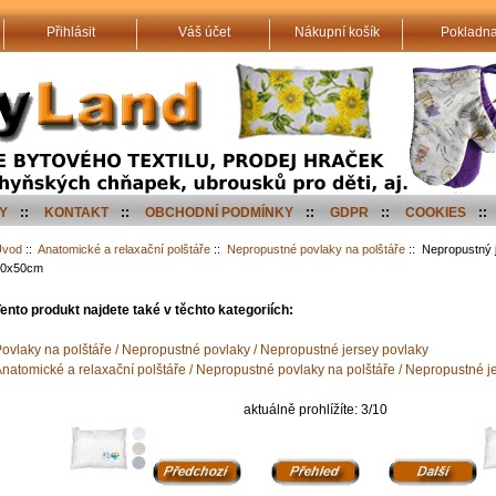
Přihlásit
Váš účet
Nákupní košík
Pokladn
Y
::
KONTAKT
::
OBCHODNÍ PODMÍNKY
::
GDPR
::
COOKIES
::
Úvod
::
Anatomické a relaxační polštáře
::
Nepropustné povlaky na polštáře
:: Nepropustný j
40x50cm
ento produkt najdete také v těchto kategoriích:
ovlaky na polštáře / Nepropustné povlaky / Nepropustné jersey povlaky
natomické a relaxační polštáře / Nepropustné povlaky na polštáře / Nepropustné j
aktuálně prohlížíte: 3/10