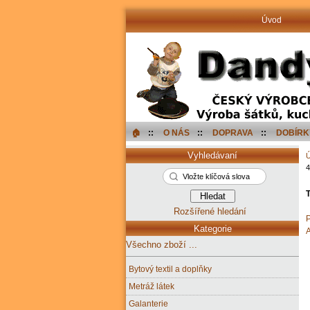
Úvod
🏠︎
::
O NÁS
::
DOPRAVA
::
DOBÍRK
Vyhledávaní
T
Rozšířené hledání
P
Kategorie
A
Všechno zboží ...
Bytový textil a doplňky
Metráž látek
Galanterie