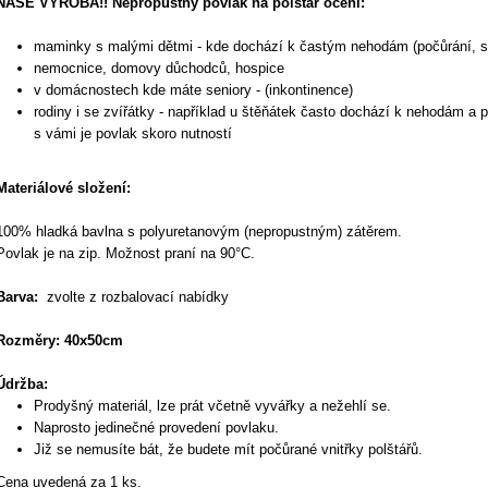
NAŠE VÝROBA!! Nepropustný povlak na polštář ocení:
maminky s malými dětmi - kde dochází k častým nehodám (počůrání, sli
nemocnice, domovy důchodců, hospice
v domácnostech kde máte seniory - (inkontinence)
rodiny i se zvířátky - například u štěňátek často dochází k nehodám a 
s vámi je povlak skoro nutností
Materiálové složení:
100% hladká bavlna s polyuretanovým (nepropustným) zátěrem.
Povlak je na zip.
Možnost praní na 90°C.
Barva:
zvolte z rozbalovací nabídky
Rozměry: 40x50cm
Údržba:
Prodyšný materiál, lze prát včetně vyvářky a nežehlí se.
Naprosto jedinečné provedení povlaku.
Již se nemusíte bát, že budete mít počůrané vnitřky polštářů.
Cena uvedená za 1 ks.