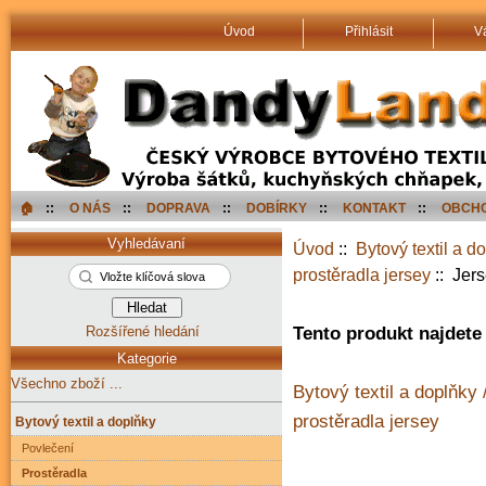
Úvod
Přihlásit
V
🏠︎
::
O NÁS
::
DOPRAVA
::
DOBÍRKY
::
KONTAKT
::
OBCHO
Vyhledávaní
Úvod
::
Bytový textil a d
prostěradla jersey
:: Jer
Rozšířené hledání
Tento produkt najdete 
Kategorie
Všechno zboží ...
Bytový textil a doplňky 
prostěradla jersey
Bytový textil a doplňky
Povlečení
Prostěradla