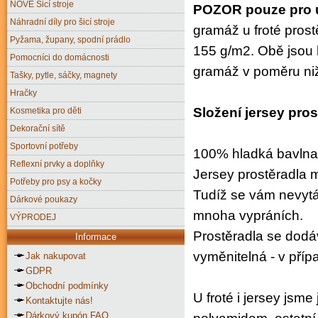
NOVÉ Šicí stroje
POZOR pouze pro 
Náhradní díly pro šicí stroje
gramáž u froté pros
Pyžama, župany, spodní prádlo
155 g/m2. Obě jsou l
Pomocníci do domácnosti
gramáž v poměru niž
Tašky, pytle, sáčky, magnety
Hračky
Složení jersey pros
Kosmetika pro děti
Dekorační sítě
Sportovní potřeby
100% hladká bavlna
Reflexní prvky a doplňky
Jersey prostěradla
Potřeby pro psy a kočky
Tudíž se vám nevytá
Dárkové poukazy
mnoha vypráních.
VÝPRODEJ
Prostěradla se dodá
Informace
vyměnitelná - v příp
Jak nakupovat
GDPR
Obchodní podmínky
U froté i jersey jsm
Kontaktujte nás!
Dárkový kupón FAQ