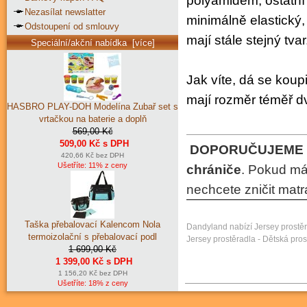
polyamidem, ostatní
Nezasílat newslatter
minimálně elastický,
Odstoupení od smlouvy
mají stále stejný tvar
Speciální/akční nabídka [více]
Jak víte, dá se koup
mají rozměr téměř d
HASBRO PLAY-DOH Modelína Zubař set s
vrtačkou na baterie a doplň
569,00 Kč
509,00 Kč s DPH
DOPORUČUJEME
420,66 Kč bez DPH
Ušetříte: 11% z ceny
chrániče
. P
okud mát
nechcete zničit matr
Taška přebalovací Kalencom Nola
Dandyland nabízí Jersey prostěra
termoizolační s přebalovací podl
Jersey prostěradla - Dětská pros
1 699,00 Kč
1 399,00 Kč s DPH
1 156,20 Kč bez DPH
Ušetříte: 18% z ceny