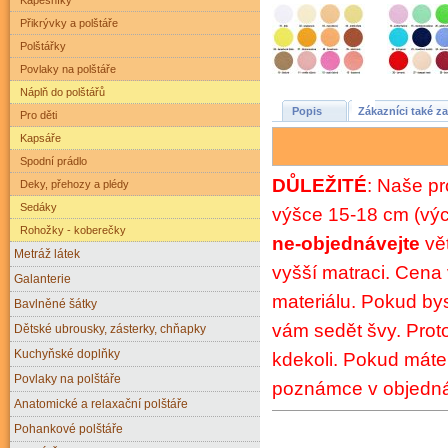
Přikrývky a polštáře
Polštářky
Povlaky na polštáře
Náplň do polštářů
Popis
Zákazníci také za
Pro děti
Kapsáře
Spodní prádlo
DŮLEŽITÉ
: Naše pr
Deky, přehozy a plédy
Sedáky
výšce 15-18 cm (
vý
Rohožky - koberečky
ne-objednávejte
vět
Metráž látek
vyšší matraci. Cen
Galanterie
materiálu. Pokud by
Bavlněné šátky
vám sedět švy. Proto
Dětské ubrousky, zásterky, chňapky
Kuchyňské doplňky
kdekoli. Pokud máte 
Povlaky na polštáře
poznámce v objedná
Anatomické a relaxační polštáře
Pohankové polštáře