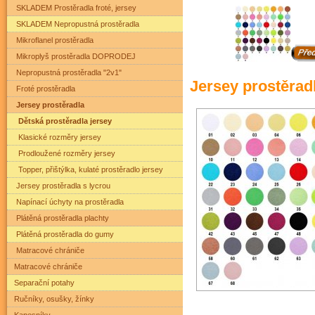
SKLADEM Prostěradla froté, jersey
SKLADEM Nepropustná prostěradla
Mikroflanel prostěradla
Mikroplyš prostěradla DOPRODEJ
Nepropustná prostěradla "2v1"
Jersey prostěrad
Froté prostěradla
Jersey prostěradla
Dětská prostěradla jersey
Klasické rozměry jersey
Prodloužené rozměry jersey
Topper, přištýlka, kulaté prostěradlo jersey
Jersey prostěradla s lycrou
Napínací úchyty na prostěradla
Plátěná prostěradla plachty
Plátěná prostěradla do gumy
Matracové chrániče
Matracové chrániče
Separační potahy
Ručníky, osušky, žínky
Kapesníky